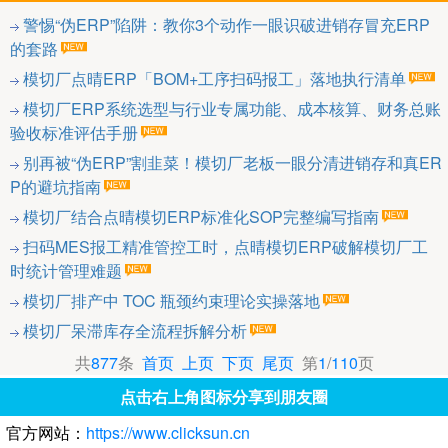
警惕“伪ERP”陷阱：教你3个动作一眼识破进销存冒充ERP
的套路
模切厂点晴ERP「BOM+工序扫码报工」落地执行清单
模切厂ERP系统选型与行业专属功能、成本核算、财务总账
验收标准评估手册
别再被“伪ERP”割韭菜！模切厂老板一眼分清进销存和真ER
P的避坑指南
模切厂结合点晴模切ERP标准化SOP完整编写指南
扫码MES报工精准管控工时，点晴模切ERP破解模切厂工
时统计管理难题
模切厂排产中 TOC 瓶颈约束理论实操落地
模切厂呆滞库存全流程拆解分析
共
877
条
首页
上页
下页
尾页
第
1
/
110
页
点击右上角图标分享到朋友圈
官方网站：
https://www.clicksun.cn