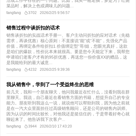
活或工作中存在的一个问题。比如，我买一瓶老抽，多是为了红烧
菜品时，解决上色或调味儿的问题...
fangfang
3702
2026/2/25 9:56:57
销售过程中谈折扣的话术
销售谈折扣的实战话术手册一、客户主动问折扣的应对话术（先稳
需求，再谈优惠）核心原则：不直接说“能”或“不能”，先强化产品
价值，再绑定条件给折扣1.价值绑定型“哥/姐，您眼光真好，这款
是咱们的爆款，性价比本来就很高。要是您今天能定下来，我帮您
申请咱们老客户才有的95折优惠，再送您一份价值XX的赠品，这
是我能给到的最大诚意...
fangfang
4232
2026/2/25 9:39:36
我从销售中，学到了一个受益终生的思维
前几天，我和一个朋友聊天，他问我最近在忙什么，没看到我在群
里聊天。我说，自己最近在看销售方面的书籍，想提升自己的专业
能力。朋友听到我这么一说，就说他可以帮助到我，因为他之前就
是在一汽大众里面担任过高级销售顾问，还是公司的销售内训师。
因为认识的时间比较长，对他我还是挺信任的，于是带着好奇心就
聊起来了。他告诉我下次客户...
fangfang
3944
2026/2/10 17:43:20