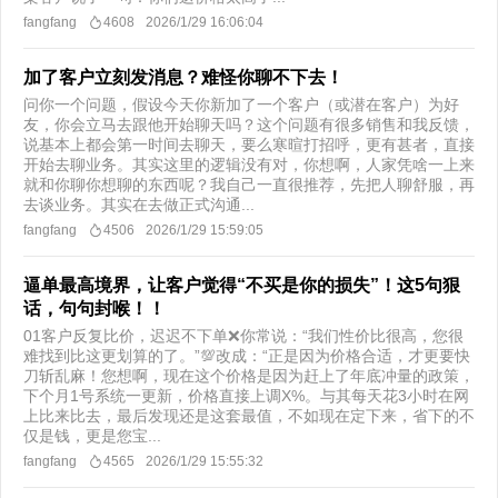
fangfang
4608
2026/1/29 16:06:04
加了客户立刻发消息？难怪你聊不下去！
问你一个问题，假设今天你新加了一个客户（或潜在客户）为好
友，你会立马去跟他开始聊天吗？这个问题有很多销售和我反馈，
说基本上都会第一时间去聊天，要么寒暄打招呼，更有甚者，直接
开始去聊业务。其实这里的逻辑没有对，你想啊，人家凭啥一上来
就和你聊你想聊的东西呢？我自己一直很推荐，先把人聊舒服，再
去谈业务。其实在去做正式沟通...
fangfang
4506
2026/1/29 15:59:05
逼单最高境界，让客户觉得“不买是你的损失”！这5句狠
话，句句封喉！！
​ 01客户反复比价，迟迟不下单❌你常说：“我们性价比很高，您很
难找到比这更划算的了。”💯改成：“正是因为价格合适，才更要快
刀斩乱麻！您想啊，现在这个价格是因为赶上了年底冲量的政策，
下个月1号系统一更新，价格直接上调X%。与其每天花3小时在网
上比来比去，最后发现还是这套最值，不如现在定下来，省下的不
仅是钱，更是您宝...
fangfang
4565
2026/1/29 15:55:32