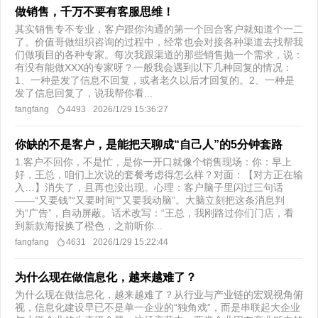
做销售，千万不要有客服思维！
其实销售专不专业，客户跟你沟通的第一个回合客户就知道个一二
了。价值哥做组织咨询的过程中，经常也会对接各种渠道去找帮我
们做项目的各种专家。每次我跟渠道的那些销售抛一个需求，说：
有没有能做XXX的专家呀？一般我会遇到以下几种回复的情况：
1、一种是发了信息不回复，或者老久以后才回复的。2、一种是
发了信息回复了，说我帮你看...
fangfang
4493
2026/1/29 15:36:27
你缺的不是客户，是能把天聊成“自己人”的5分钟套路
1.客户不回你，不是忙，是你一开口就像个销售现场：你：早上
好，王总，咱们上次说的套餐考虑得怎么样？对面：【对方正在输
入…】消失了，且再也没出现。心理：客户脑子里闪过三句话
——“又要钱”“又要时间”“又要我动脑”。大脑立刻把这条消息判
为“广告”，自动屏蔽。话术改写：“王总，我刚路过你们门店，看
到新款海报换了橙色，之前听你...
fangfang
4631
2026/1/29 15:22:44
为什么现在做信息化，越来越难了？
为什么现在做信息化，越来越难了？从行业与产业链的宏观视角俯
视，信息化建设早已不是单一企业的“独角戏”，而是串联起大企业