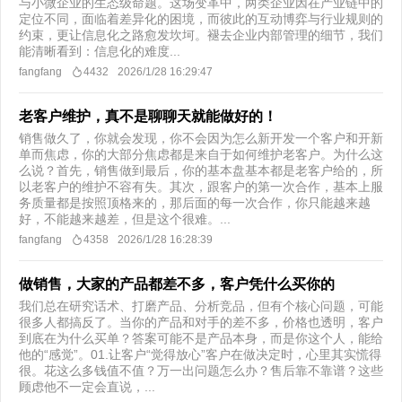
与小微企业的生态级命题。这场变革中，两类企业因在产业链中的
定位不同，面临着差异化的困境，而彼此的互动博弈与行业规则的
约束，更让信息化之路愈发坎坷。褪去企业内部管理的细节，我们
能清晰看到：信息化的难度...
fangfang
4432
2026/1/28 16:29:47
老客户维护，真不是聊聊天就能做好的！
销售做久了，你就会发现，你不会因为怎么新开发一个客户和开新
单而焦虑，你的大部分焦虑都是来自于如何维护老客户。为什么这
么说？首先，销售做到最后，你的基本盘基本都是老客户给的，所
以老客户的维护不容有失。其次，跟客户的第一次合作，基本上服
务质量都是按照顶格来的，那后面的每一次合作，你只能越来越
好，不能越来越差，但是这个很难。...
fangfang
4358
2026/1/28 16:28:39
做销售，大家的产品都差不多，客户凭什么买你的
​我们总在研究话术、打磨产品、分析竞品，但有个核心问题，可能
很多人都搞反了。当你的产品和对手的差不多，价格也透明，客户
到底在为什么买单？答案可能不是产品本身，而是你这个人，能给
他的“感觉”。01.让客户“觉得放心”客户在做决定时，心里其实慌得
很。花这么多钱值不值？万一出问题怎么办？售后靠不靠谱？这些
顾虑他不一定会直说，...