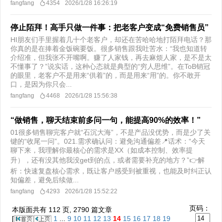
fangfang
4354
2026/1/28 16:26:19
停止陌拜！高手只做一件事：把老客户变成“免费销售员”
HI朋友们手里握着几十个老客户，却还在苦哈哈地打陌拜电话？那
你真的是在捧着金饭碗要饭。很多销售跟我吐苦水：“我也知道转
介绍准，但我张不开嘴啊。赚了人家钱，再去麻烦人家，是不是太
不懂事了？”说实话，这种心态就是典型的“穷人思维”。在ToB销冠
的眼里，老客户不是用来“供着”的，而是用来“用”的。你不敢开
口，是因为你只会...
fangfang
4468
2026/1/28 15:56:38
“做销售，聊天结束前多问一句，能提高90%的效率！”
01很多销售聊完客户就“石沉大海”，不是产品没优势，而是少了关
键的“收尾一问”。021.需求确认问：避免沟通偏差📍话术：“今天
聊下来，我理解你最核心的需求是XX（如成本控制、效率提
升），还有没其他我没get到的点，或者需要补充的地方？”👉解
析：快速复盘核心需求，既让客户感受到被重视，也能及时纠正认
知偏差，避免后续做...
fangfang
4293
2026/1/28 15:52:22
页码：
本版面共有
112
页,
2790
篇文章
[
1
...
9
10
11
12
13
14
15
16
17
18
19