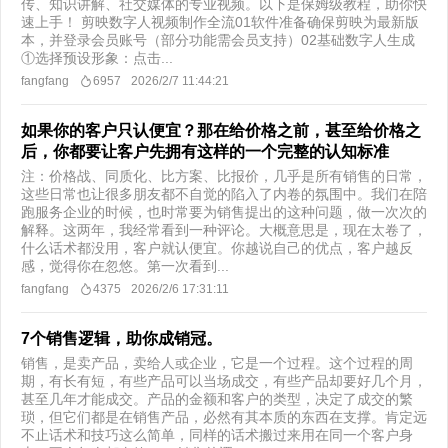
传、知识讲解、社交媒体的专业视频。以下是保姆级教程，助你快
速上手！ 剪映数字人视频制作全流01软件准备确保剪映为最新版
本，并登录会员账号（部分功能需会员支持）02基础数字人生成
①选择预设形象：点击...
fangfang
6957
2026/2/7 11:44:21
如果你的客户只认便宜？那在给价格之前，甚至给价格之
后，你都要让客户先拥有这样的一个完整的认知标准
注：价格战、同质化、比方案、比报价，几乎是所有销售的日常，
这些日常也让很多朋友都不自觉的陷入了内卷的氛围中。我们在陪
跑服务企业的时候，也时常要为销售提出的这种问题，做一次次的
解释。这两年，我经常看到一种评论。大概意思是，现在太卷了，
什么话术都没用，客户就认便宜。你越说自己的优点，客户越反
感，觉得你在忽悠。第一次看到...
fangfang
4375
2026/2/6 17:31:11
7个销售逻辑，助你成销冠。
销售，是卖产品，卖给人或企业，它是一个过程。这个过程的周
期，有长有短，有些产品可以当场成交，有些产品却要好几个月，
甚至几年才能成交。产品的金额和客户的类型，决定了成交的繁
琐，但它们都是在销售产品，必然有其本质的东西在支撑。肯定远
不止话术和技巧这么简单，同样的话术搬过来用在同一个客户身