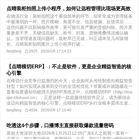
点晴装柜拍照上传小程序，如何让远程管理比现场更高效
在物流行业，装柜拍照这个看似简单的环节，却常常成为管理链条
中最薄弱的一环。照片模糊、角度不全、信息错漏、反馈滞后……
这些问题不仅影响操作效率，更可能引发严重的货损纠纷。照片质
量参差不齐，关键信息缺失，柜号、封条、货物堆叠情况难以确
认。当管理者发现问题时，装柜早已完成，纠正成本呈几何级增
长。点晴装柜拍照图片上传小程序打破...
fangfang
3925
2026/2/6 17:14:23
【点晴模切ERP】：不止是软件，更是企业精益智造的核
心引擎
在模切行业竞争日益激烈的今天，企业如何从传统制造向精益智造
转型？如何实现从接单到交付的全流程优化？答案或许就隐藏在一
套看似普通却功能强大的ERP系统之中。点晴模切ERP（http://mo
qie.clicksun.cn），正是这样一款超越传统软件定义，成为驱动企
业迈向精益智造的核心引擎。点晴模切ERP从行业根本需求出发...
fangfang
4036
2026/2/6 17:10:40
吃透这4个步骤，口播博主直接获取爆款流量密码
原创大奇深圳大奇2026年1月25日12:05广东6人之前我一直有一
个观点：做口播自媒体，有嘴就行。今天，我们认真聊一聊如何做