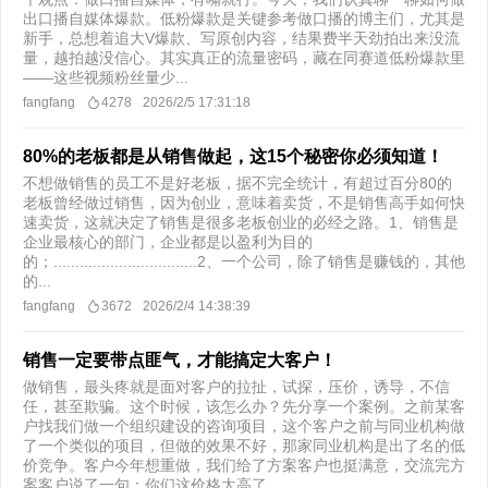
出口播自媒体爆款。低粉爆款是关键参考做口播的博主们，尤其是
新手，总想着追大V爆款、写原创内容，结果费半天劲拍出来没流
量，越拍越没信心。其实真正的流量密码，藏在同赛道低粉爆款里
——这些视频粉丝量少...
fangfang
4278
2026/2/5 17:31:18
80%的老板都是从销售做起，这15个秘密你必须知道！
不想做销售的员工不是好老板，据不完全统计，有超过百分80的
老板曾经做过销售，因为创业，意味着卖货，不是销售高手如何快
速卖货，这就决定了销售是很多老板创业的必经之路。1、销售是
企业最核心的部门，企业都是以盈利为目的
的；.................................2、一个公司，除了销售是赚钱的，其他
的...
fangfang
3672
2026/2/4 14:38:39
销售一定要带点匪气，才能搞定大客户！
做销售，最头疼就是面对客户的拉扯，试探，压价，诱导，不信
任，甚至欺骗。这个时候，该怎么办？先分享一个案例。之前某客
户找我们做一个组织建设的咨询项目，这个客户之前与同业机构做
了一个类似的项目，但做的效果不好，那家同业机构是出了名的低
价竞争。客户今年想重做，我们给了方案客户也挺满意，交流完方
案客户说了一句：你们这价格太高了...