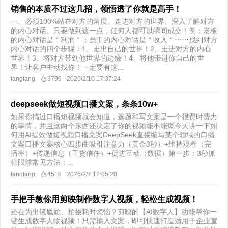
销售的本质不过这几招，领悟透了你就是高手！
一、必须100%站在对方的角度、走进对方的世界、深入了解对方
的内心对话。只要做到这一点，任何人都可以瞬间成交！例：老板
的内心对话是＂利润＂；员工的内心对话是＂收入＂⋯⋯找到对方
内心对话的四个步骤：1、走出自己的世界！2、走进对方的内心
世界！3、将对方带到他世界的边缘！4、将他带进你自己的世
界！让客户主动找你！一定要有这...
fangfang
3799
2026/2/10 17:37:24
deepseek做短视频口播文案，条条10w+
如果你搞过口播短视频就会知道，选题和写文案是一个很费时费力
的事情，并且这两个东西还决定了你的视频能不能爆今天讲一下如
何用AI提效做短视频口播文案DeepSeek直接编写某个领域的口播
文案口播文案核心四步曲吸引注意力（黄金3秒）+维持观看（完
播率）+传递信息（干货信任）+促进互动（数据）第一步：3秒抓
住眼球常见方法：...
fangfang
4518
2026/2/7 12:05:20
手把手教你用剪映制作数字人视频，轻松生成视频！
还在为出镜尴尬、拍摄耗时烦恼？剪映的【AI数字人】功能帮你一
键生成数字人物视频！只需输入文案，即可快速打造适用于企业宣