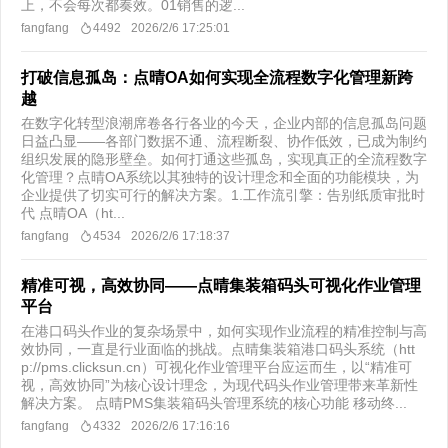
上，不会每次都奏效。01销售的逻...
fangfang
4492
2026/2/6 17:25:01
打破信息孤岛：点晴OA如何实现全流程数字化管理新跨
越
在数字化转型浪潮席卷各行各业的今天，企业内部的信息孤岛问题
日益凸显——各部门数据不通、流程断裂、协作低效，已成为制约
组织发展的隐形壁垒。如何打通这些孤岛，实现真正的全流程数字
化管理？点晴OA系统以其独特的设计理念和全面的功能模块，为
企业提供了切实可行的解决方案。1.工作流引擎：告别纸质审批时
代 点晴OA（ht...
fangfang
4534
2026/2/6 17:18:37
精准可视，高效协同——点晴集装箱码头可视化作业管理
平台
在港口码头作业的复杂场景中，如何实现作业流程的精准控制与高
效协同，一直是行业面临的挑战。点晴集装箱港口码头系统（htt
p://pms.clicksun.cn）可视化作业管理平台应运而生，以“精准可
视，高效协同”为核心设计理念，为现代码头作业管理带来革新性
解决方案。 点晴PMS集装箱码头管理系统的核心功能 移动终...
fangfang
4332
2026/2/6 17:16:16