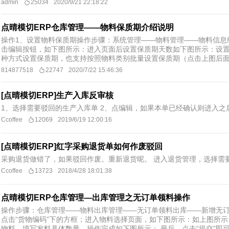
admin
25034
2020/9/21 22:18:22
点晴模切ERP仓库管理——物料保质期介绍说明
操作1、设置物料保质期操作步骤：系统管理——物料管理——物料信息
击编辑按钮，如下图所示：进入页面后设置保质期天数如下图所示：设置
种方式设置保质期，也支持按照物料类别批量设置保质期（点击上图后面图
814877518
22747
2020/7/22 15:46:36
[点晴模切ERP]生产入库反审核
1、选择需要驳回的生产入库单 2、点编辑，如果本单已经确认则进入
Ccoffee
12069
2019/6/19 12:00:16
[点晴模切ERP]红字采购退货单如何作废驳回
采购退货做错了，如果驳回作废。重新退货呢。 进入退货管理，选择需
Ccoffee
13723
2018/4/28 18:01:38
点晴模切ERP仓库管理—出库管理之无订单领料操作
操作步骤：仓库管理——物料出库管理——无订单领料出库——新增无
点击“货物编码”下的方框；进入物料选择页面，如下图所示：如上图所
物料，填写发料具体数量，操作完成如下图所示： 最后，点击“提交”即