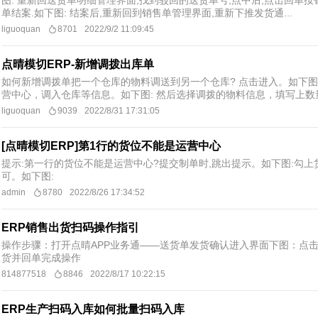
图: 重新回送货单明细管理界面,找到驳回的送货单号,点中后,点击回单按钮
单结案.如下图: 结案后,重新回到销售单管理界面,重新下推发货通...
liguoquan
8701
2022/9/2 11:09:45
点晴模切ERP-新增调拨出库单
如何新增调拨单把一个仓库的物料调送到另一个仓库? 点击进入。如下图
营中心，调入仓库等信息。如下图: 然后选择调拨的物料信息，填写上数
liguoquan
9039
2022/8/31 17:31:05
[点晴模切ERP]第1行的货位不能是运营中心
提示:第一行的货位不能是运营中心?提交制单时,跳出提示。如下图:勾上
可。如下图:
admin
8780
2022/8/26 17:34:52
ERP销售出货扫码操作指引
操作步骤：打开点晴APP业务通——送货单发货确认进入界面下图：点
货并回单完成操作
814877518
8846
2022/8/17 10:22:15
ERP生产扫码入库如何批量扫码入库