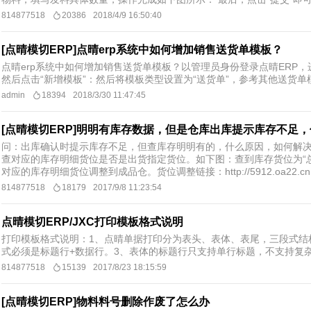
814877518
20386
2018/4/9 16:50:40
[点晴模切ERP]点晴erp系统中如何增加销售送货单模板？
点晴erp系统中如何增加销售送货单模板？以管理员身份登录点晴ERP，
然后点击“新增模板”：然后将模板类型设置为“送货单”，参考其他送货
admin
18394
2018/3/30 11:47:45
[点晴模切ERP]明明有库存数据，但是仓库出库提示库存不足
问：出库确认时提示库存不足，但查库存明明有的，什么原因，如何解决
查对应的库存明细货位是否是出货指定货位。如下图：查到库存货位为“总
对应的库存明细货位调整到成品仓。货位调整链接：http://5912.oa22.cn
814877518
18179
2017/9/8 11:23:54
点晴模切ERP/JXC打印模板格式说明
打印模板格式说明：1、点晴单据打印分为表头、表体、表尾，三段式结
式必须是标题行+数据行。3、表体的标题行只支持单行标题，不支持复
814877518
15139
2017/8/23 18:15:59
[点晴模切ERP]物料料号删除作废了怎么办