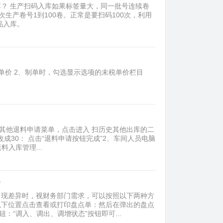
？ 生产扫码入库如果标签量大，同一批号连续卷
生产卷号1到100卷。正常是要扫码100次，利用
品入库。
单价 2、制单时，勾选显示选项的未税单价栏目
到其他退料申请菜单，点击进入 扫历史其他出库的二
成30： 点击“退料申请按钮完成”2、车间人员电脑
入库管理...
？
出现差异时，视财务部门需求，可以按照以下两种方
以下位置点击查看或打印盘点单：然后在弹出的盘点
：“调入、调出、调增状态”按钮即可...