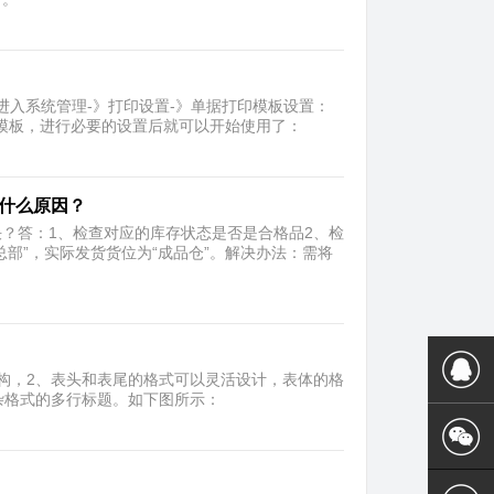
进入系统管理-》打印设置-》单据打印模板设置：
单模板，进行必要的设置后就可以开始使用了：
，什么原因？
？答：1、检查对应的库存状态是否是合格品2、检
部”，实际发货货位为“成品仓”。解决办法：需将
构，2、表头和表尾的格式可以灵活设计，表体的格
杂格式的多行标题。如下图所示：