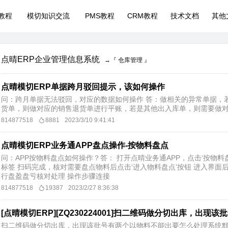
P教程
模切知识交流
PMS教程
CRM教程
技术文档
其他
点晴ERP企业管理信息系统
→『 仓库管理 』
点晴模切ERP单据跨月驳回提示，该如何操作
问：跨月单据无法驳回，对应的数据如何操作 答：做相关的异常单据，
货单，则做对应的销售退货单进行平账，若是其他出入库单，则需要做
814877518
8881
2023/3/10 9:41:41
点晴模切ERP业务通APP盘点操作-按物料盘点
问：APP按物料盘点如何操作？答： 打开点晴业务通APP，点击‘按物
标签 扫码完成，核对需要盘点物料后点击‘进入物料盘点’按钮 进入界面
行盘盈盘亏核对处理 操作步骤连接
814877518
19387
2023/2/27 8:36:38
[点晴模切ERP][ZQ230224001]扫二维码做分切出库，出
扫二维码做分切出库，出现该批号有两个以物料不能出要怎么处理系统