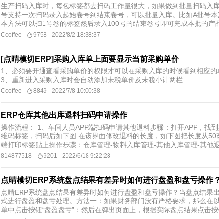
生产扫码入库时，每包标签都去扫码工作量很大，如果做到批量扫码入库
号支持一次扫码录入起始卷号到结束卷号，可以批量入库。比如A批号本次
本方法可以扫1号卷的标签然后录入100号的结束卷号即可完成本批的产
Ccoffee
9758
2022/8/2 18:38:37
[点晴模切ERP]采购入库单上面要显示当前采购单价
1、必须要开通查看采购单价的权限才可以在采购入库的时候看到相应的
3、重新进入采购入库时会自动添加未税单价及未税小计两栏
Ccoffee
8849
2022/7/8 10:00:38
ERP仓库其他出库退料扫码申请操作
操作流程： 1、车间人员APP端扫码申请其他退料步骤：打开APP，找
维码标签，扫码后如下图 在该界面修改退料的长度，如下图把长度从50改
端打印标签贴上操作步骤：仓库管理-物料入库管理-其他入库管理-其他退料
814877518
9201
2022/6/18 9:22:28
点晴模切ERP系统盘点结果有差异时如何进行盘盈和盘亏操作
点晴ERP系统盘点结果有差异时如何进行盘盈和盘亏操作？当盘点结果
式进行盘盈和盘亏处理。方法一：如果财务部门没有严格要求，那么在
单中点击按钮“盘盈盘亏”：然后在弹出页面上，根据实际盘点结果点击按钮