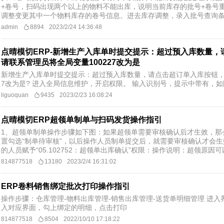
+卷号，扫码出现两个以上的物料不能出库，说明当前库存的批号+卷号
调整变更其中一个物料库存的卷号信息。进去库存调整，录入批号查询条件
admin
8894
2023/2/24 14:36:48
点晴模切ERP-新增生产入库单时提交提示：超过预入库数量
请联系管理员将全局变量100227改为是
新增生产入库单时提交提示：超过预入库数量，请点击超订单入库按钮，若
7改为是? 进入全局信息维护，开启权限。 输入识别号，提示中带有，
liguoquan
9435
2023/2/23 16:08:24
点晴模切ERP超领单制单与扫码发货操作指引
1、超领单制单操作步骤如下图：如果超领单需要审核确认后才生效，那
置勾选“制单待审核”，以后操作人员制单提交后，就需要审核确认才会
的人员赋予“05.102752：超领单出库确认”权限：操作说明：超领原因可
814877518
13180
2023/2/4 16:31:02
ERP卷料销售绑定批次打印操作指引
操作步骤：仓库管理-物料出库管理-销售出库管理-送货单明细管理 进入
入对应界面，勾上绑定的明细，点击打印
814877518
8504
2022/10/10 17:18:22