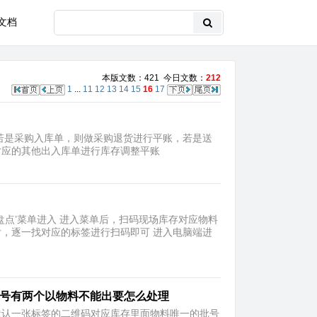
文档
本版文数：421 今日文数：
212
1
...
11
12
13
14
15
16
17
若是采购入库单，则做采购退货进行平账，若是送
对应的其他出入库单进行库存调整平账
料盘点’菜单进入 进入菜单后，扫码现场库存对应物料
后，逐一找对应的标签进行扫码即可 进入电脑端进
现该批号有两个以物料不能出要怎么处理
默认一张标签的二维码对应库存里面物料唯一的批号