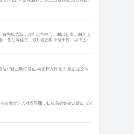
.如下图: 然后在新界面,填上退货数量,最后点击订
: 首先填选写，调出运营中心，调出仓库，调入运
量，备注等信息，最后点击制单待出库。如下图:
货位和修正明细货位,再选择入库仓库,最后提交即
击散装发货进入对应界面，扫成品标签确认后点击送