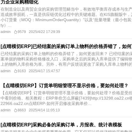
力企业采购精细化
在制造业以及商贸企业的采购管理范畴当中，有效地平衡库存成本与生
造成效率损耗，一直是供应链优化过程中的关键难题。在KIS旗舰版中，
小订货量（MOQ：MinimumOrderQuantity）”以及“批量增量（最小包装量M
ty）...
admin
9579
2025/4/22 17:29:39
[点晴模切ERP]已经结案的采购订单上物料的价格弄错了，如
已经结案的采购订单上物料的价格弄错了，如何更改回来？ 已经结案的
案单据的物料采购价格修改入口，采购单之后的采购入库单提供了编辑
上的物料入库价格为准。另外，有用户反馈说更改了采购入库单上物料的入
admin
9163
2025/4/17 15:47:57
【点晴模切ERP】订货单明细管理不显示价格，要如何处理？
【点晴模切ERP】订货单明细管理不显示价格，要如何处理？价格是受
中看到价格。相关教程：ERP单价怎么屏蔽[7439]http://13298.oa22.c
22966.oa22.cn点晴ERP-如何开启修改采购单价...
admin
8663
2025/4/14 11:05:13
[点晴模切ERP]采购必备的采购订单，月报表、统计表模板