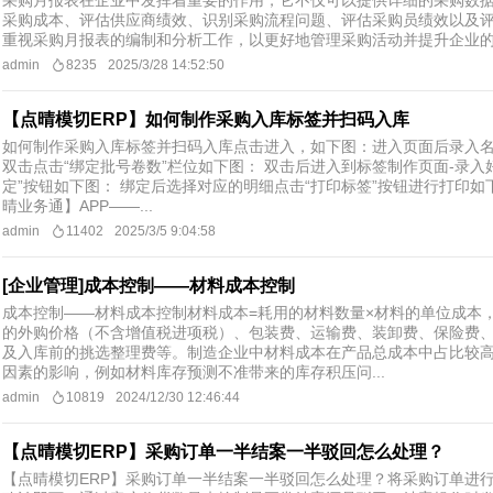
​采购月报表在企业中发挥着重要的作用，它不仅可以提供详细的采购数
采购成本、评估供应商绩效、识别采购流程问题、评估采购员绩效以及
重视采购月报表的编制和分析工作，以更好地管理采购活动并提升企业
admin
8235
2025/3/28 14:52:50
【点晴模切ERP】如何制作采购入库标签并扫码入库
如何制作采购入库标签并扫码入库点击进入，如下图： ​ 进入页面后录入
双击点击“绑定批号卷数”栏位如下图： 双击后进入到标签制作页面-录入
定”按钮如下图： 绑定后选择对应的明细点击“打印标签”按钮进行打印如
晴业务通】APP——...
admin
11402
2025/3/5 9:04:58
[企业管理]成本控制——材料成本控制
成本控制——材料成本控制材料成本=耗用的材料数量×材料的单位成本
的外购价格（不含增值税进项税）、包装费、运输费、装卸费、保险费
及入库前的挑选整理费等。制造企业中材料成本在产品总成本中占比较
因素的影响，例如材料库存预测不准带来的库存积压问...
admin
10819
2024/12/30 12:46:44
【点晴模切ERP】采购订单一半结案一半驳回怎么处理？
【点晴模切ERP】采购订单一半结案一半驳回怎么处理？将采购订单进