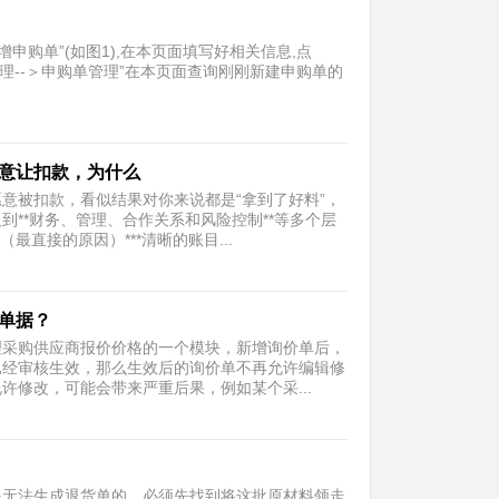
新增申购单”(如图1),在本页面填写好相关信息,点
购单管理--＞申购单管理”在本页面查询刚刚新建申购单的
愿意让扣款，为什么
意被扣款，看似结果对你来说都是“拿到了好料”，
**财务、管理、合作关系和风险控制**等多个层
直接的原因）***清晰的账目...
辑单据？
理采购供应商报价价格的一个模块，新增询价单后，
已经审核生效，那么生效后的询价单不再允许编辑修
修改，可能会带来严重后果，例如某个采...
是无法生成退货单的。必须先找到将这批原材料领走