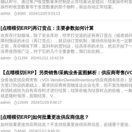
确认即可。通过客户收货数量来控制是正常结案还是驳回：结案操作时发
操作时收货数量等于发货数量的那个物料，就会自动正常结案。
admin
9360
2024/12/20 9:53:13
[点晴模切ERP]再订货点：主要参数如何计算
在库存计划领域，除了安全库存，经常打交道的还有再订货点（或者就
降到预设的水位（再订货点），就启动订货机制，驱动供应链补充一定
之前，库存继续下降，直到补的货到达，拉高库存的水位，然后开始下一
业界使用很广泛，对于它的几个主要参数，我们在此稍...
admin
11294
2024/12/11 10:42:28
【点晴模切ERP】另类销售/采购业务蓝图解析：供应商寄售(VOI
业务场景供应商寄售（VOI-VendorOwnedInventory/供应商拥有
方签订协议的基础上，要求供应商将货物送达企业仓库，但不发生物权
存消耗或转为自有库存时才进行结算，结算价格为结算时点的价格，一
就是随时领用，按期结算。V...
admin
12649
2024/11/29 9:48:17
[点晴模切ERP]如何批量更改供应商信息？
如何批量更改供应商信息？不支持批量更改供应商信息，必须逐个更改
admin
8540
2024/11/21 9:46:32