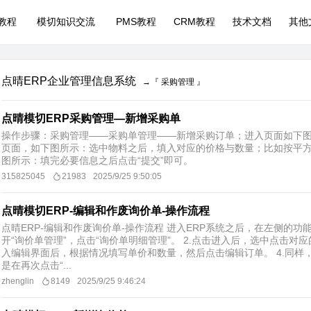
P教程
模切知识交流
PMS教程
CRM教程
技术文档
其他
点晴ERP企业管理信息系统
→『 采购管理 』
点晴模切ERP采购管理—新增采购单
操作步骤：采购管理——采购单管理——新增采购订单；进入页面如下图
页面，如下图所示：选中物料之后，填入对应的价格与数量；比如按平方
图所示：填完必要信息之后点击“提交”即可。
315825045
21983
2025/9/25 9:50:05
点晴模切ERP-编辑和作废询价单-操作流程
点晴ERP-编辑和作废询价单-操作流程 进入ERP系统之后，在左侧的功
开“询价单管理”，点击“询价单明细管理”。 2.点击进入后，选中点击对应
入编辑界面后，根据情况填写单价和数量，然后点击编辑订单。 4.同样
是在再次点击“...
zhenglin
8149
2025/9/25 9:46:24