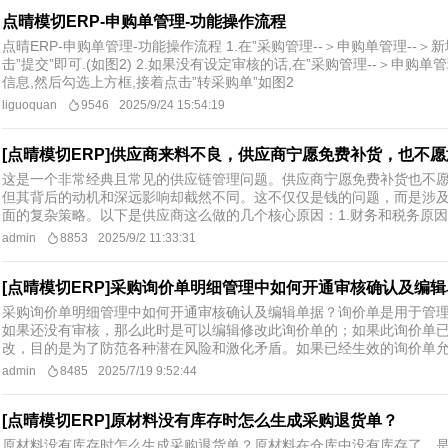
点晴模切ERP-申购单管理-功能操作流程
点晴ERP-申购单管理-功能操作流程 1.在”采购管理--＞申购单管理--＞
击”提交”即可.(如图2) 2.如果没有设定审核的话,在”采购管理--＞申
信息,然后勾选上方框,接着点击”转采购单”如图2
liguoquan
9546
2025/9/24 15:54:19
[点晴模切ERP]供应商来料不良，供应商宁愿免费补货，也不
这是一个非常经典且常见的供应链管理问题。供应商宁愿免费补货也不愿
但其背后的动机和深远影响却截然不同。这不仅仅是钱的问题，而是涉及到
面的复杂策略。以下是供应商这么做的几个核心原因：1.财务和税务原因（最
admin
8853
2025/9/2 11:33:31
[点晴模切ERP]采购询价单明细管理中如何开通审核确认及编
采购询价单明细管理中如何开通审核确认及编辑单据？​询价单是用于管
如果还没有审核，那么此时是可以编辑修改此询价单的；如果此询价单
改，目的是为了防范各种潜在风险和激化矛盾。如果已经生效的询价单允许
admin
8485
2025/7/19 9:52:44
[点晴模切ERP]原材料没有库存时怎么生成采购退货单？
原材料没有库存时怎么生成采购退货单？原材料在仓库中没有库存了，