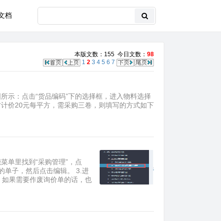
文档
本版文数：155 今日文数：
98
1
2
3
4
5
6
7
所示：点击“货品编码”下的选择框，进入物料选择
计价20元每平方，需采购三卷，则填写的方式如下
能菜单里找到“采购管理”，点
的单子，然后点击编辑。 3.进
，如果需要作废询价单的话，也