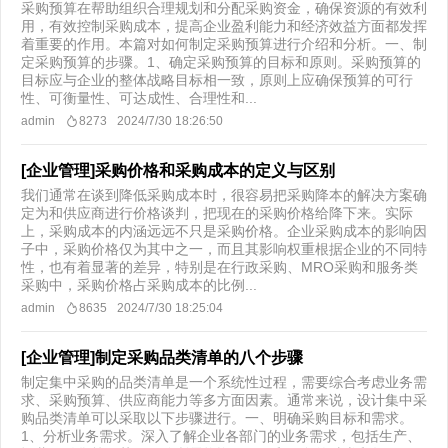
采购预算在帮助组织合理规划和分配采购资金，确保资源的有效利
用，有效控制采购成本，提高企业盈利能力和经济效益方面都发挥
着重要的作用。本篇对如何制定采购预算进行介绍和分析。一、制
定采购预算的步骤。1、确定采购预算的目标和原则。采购预算的
目标应与企业的整体战略目标相一致，原则上应确保预算的可行
性、可衡量性、可达成性、合理性和...
admin
8273
2024/7/30 18:26:50
[企业管理]采购价格和采购成本的定义与区别
我们通常在谈到降低采购成本时，很容易把采购降本的解决方案确
定为和供应商进行价格谈判，把现在的采购价格给降下来。实际
上，采购成本的内涵远远不只是采购价格。企业采购成本的影响因
子中，采购价格仅为其中之一，而且其影响权重根据企业的不同特
性，也有着显著的差异，特别是在行政采购、MRO采购和服务类
采购中，采购价格占采购成本的比例...
admin
8635
2024/7/30 18:25:04
[企业管理]制定采购品类清单的八个步骤
制定集中采购的品类清单是一个系统性过程，需要综合考虑业务需
求、采购预算、供应商能力等多方面因素。通常来说，设计集中采
购品类清单可以采取以下步骤进行。一、明确采购目标和需求。
1、分析业务需求。深入了解企业各部门的业务需求，包括生产、