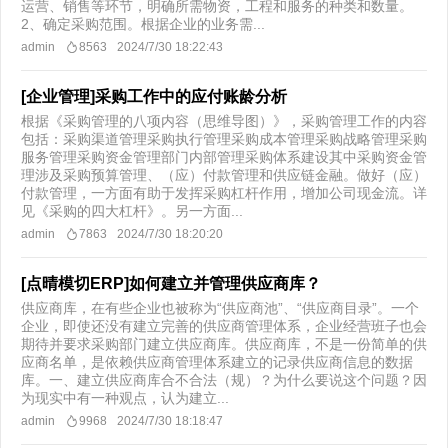
运营、销售等环节，明确所需物资，工程和服务的种类和数量。
2、确定采购范围。根据企业的业务需...
admin
8563
2024/7/30 18:22:43
[企业管理]采购工作中的应付账龄分析
根据《采购管理的八项内容（思维导图）》，采购管理工作的内容
包括：采购渠道管理采购执行管理采购成本管理采购战略管理采购
服务管理采购资金管理部门内部管理采购体系建设其中采购资金管
理涉及采购预算管理、（应）付款管理和供应链金融。做好（应）
付款管理，一方面有助于发挥采购杠杆作用，增加公司现金流。详
见《采购的四大杠杆》。另一方面...
admin
7863
2024/7/30 18:20:20
[点晴模切ERP]如何建立并管理供应商库？
供应商库，在有些企业也被称为“供应商池”、“供应商目录”。一个
企业，即使还没有建立完善的供应商管理体系，企业经营班子也会
期待并要求采购部门建立供应商库。供应商库，不是一份简单的供
应商名单，是依赖供应商管理体系建立的记录供应商信息的数据
库。一、建立供应商库合不合法（规）？为什么要说这个问题？因
为现实中有一种观点，认为建立...
admin
9968
2024/7/30 18:18:47