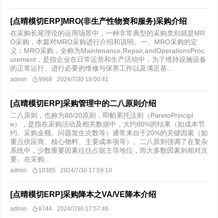
[点晴模切ERP]MRO(非生产性物资和服务)采购介绍
在采购长尾理论的运用场景中，一种非常典型的采购类别就是MR
O采购，本篇对MRO采购进行介绍和说明。一、MRO采购的定
义：MRO采购，全称为Maintenance,Repair,andOperationsProc
urement，是指企业在日常运营和生产活动中，为了维持设施设备
的正常运行、进行必要的维修与保养工作以及满足基...
admin
9968
2024/7/30 18:00:41
[点晴模切ERP]采购管理中的二八原则介绍
二八原则，也称为80/20原则，即帕累托法则（ParetoPrincipl
e），是指在采购活动及相关数据中，大约80%的结果（如成本节
约、采购金额、问题发生次数等）通常来自于20%的关键因素（如
重点供应商、核心物料、主要成本项等）。二八原则强调了在复杂
系统中，少数重要因素往往占据主导地位，而大多数因素则相对次
要。在采购...
admin
10385
2024/7/30 17:59:10
[点晴模切ERP]采购降本之VA/VE降本介绍
admin
8744
2024/7/30 17:57:46