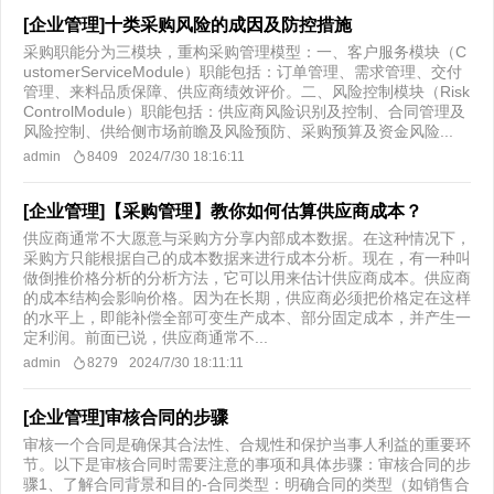
[企业管理]十类采购风险的成因及防控措施
采购职能分为三模块，重构采购管理模型：一、客户服务模块（C
ustomerServiceModule）职能包括：订单管理、需求管理、交付
管理、来料品质保障、供应商绩效评价。二、风险控制模块（Risk
ControlModule）职能包括：供应商风险识别及控制、合同管理及
风险控制、供给侧市场前瞻及风险预防、采购预算及资金风险...
admin
8409
2024/7/30 18:16:11
[企业管理]【采购管理】教你如何估算供应商成本？
供应商通常不大愿意与采购方分享内部成本数据。在这种情况下，
采购方只能根据自己的成本数据来进行成本分析。现在，有一种叫
做倒推价格分析的分析方法，它可以用来估计供应商成本。供应商
的成本结构会影响价格。因为在长期，供应商必须把价格定在这样
的水平上，即能补偿全部可变生产成本、部分固定成本，并产生一
定利润。前面已说，供应商通常不...
admin
8279
2024/7/30 18:11:11
[企业管理]审核合同的步骤
审核一个合同是确保其合法性、合规性和保护当事人利益的重要环
节。以下是审核合同时需要注意的事项和具体步骤：审核合同的步
骤1、了解合同背景和目的-合同类型：明确合同的类型（如销售合