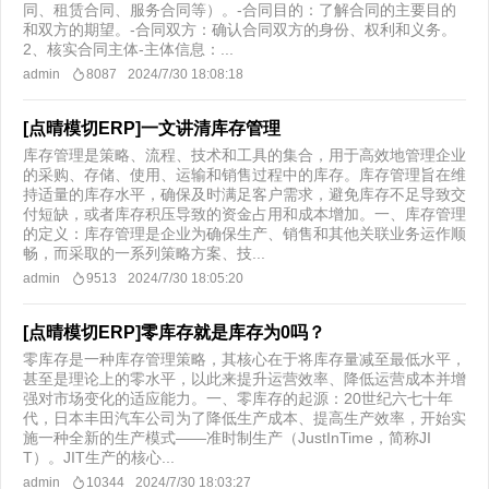
同、租赁合同、服务合同等）。-合同目的：了解合同的主要目的
和双方的期望。-合同双方：确认合同双方的身份、权利和义务。
2、核实合同主体-主体信息：...
admin
8087
2024/7/30 18:08:18
[点晴模切ERP]一文讲清库存管理
库存管理是策略、流程、技术和工具的集合，用于高效地管理企业
的采购、存储、使用、运输和销售过程中的库存。库存管理旨在维
持适量的库存水平，确保及时满足客户需求，避免库存不足导致交
付短缺，或者库存积压导致的资金占用和成本增加。一、库存管理
的定义：库存管理是企业为确保生产、销售和其他关联业务运作顺
畅，而采取的一系列策略方案、技...
admin
9513
2024/7/30 18:05:20
[点晴模切ERP]零库存就是库存为0吗？
零库存是一种库存管理策略，其核心在于将库存量减至最低水平，
甚至是理论上的零水平，以此来提升运营效率、降低运营成本并增
强对市场变化的适应能力。一、零库存的起源：20世纪六七十年
代，日本丰田汽车公司为了降低生产成本、提高生产效率，开始实
施一种全新的生产模式——准时制生产（JustInTime，简称JI
T）。JIT生产的核心...
admin
10344
2024/7/30 18:03:27