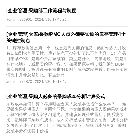
[企业管理]采购部工作流程与制度
admin
6901
2024/7/30 17:48:21
[企业管理]仓库/采购/PMC人员必须要知道的库存管理4个
关键控制点
1、库存数据这是第一个，也是最为关键的信息，然而许多人并没
有认知到它的重要性。库存信息至少包括了以下的内容：1）产品
目录某个SKU是哪个产品家族的，类型是什么。简单地说，就是用
在什么地方，或是卖给哪些客户。如果是原材料，我们通过BOM
来实现控制，按理说是有清晰的原料与成品对应关系，但是在实际
情况中并非总是如此。有些原材...
admin
9873
2024/7/30 10:13:47
[企业管理]采购人必备的采购成本分析计算公式
采购成本如何计算？考虑哪些要素？总成本包括什么成本？......这
是很多采购供应人一直困恼问题。本文给采购供应人提供采购成本
计算的公式，供大家学习思考。并建议延展公式背后，做系统考
虑，最终降低采购总成本。成本分析是成本管理的前提，成本分析
又可以分成3个层次：1、价格/成本分析2、采购成本分析3、采购
总成本分析①其中价格...