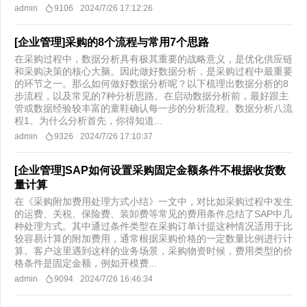
admin
9106
2024/7/26 17:12:26
[企业管理]采购的8个流程与常用7个思路
在采购过程中，数据分析具有极其重要的战略意义，是优化供应链
和采购决策的核心大脑。因此做好数据分析，是采购过程中最重要
的环节之一。那么如何做好数据分析呢？以下梳理出数据分析的8
步流程，以及常见的7种分析思路。在启动数据分析前，最好跟主
管或数据经验较丰富的童鞋确认每一步的分析流程。数据分析八流
程1、为什么分析首先，你得知道...
admin
9326
2024/7/26 17:10:37
[企业管理]SAP如何设置采购固定金额条件不根据收货数
量计算
在《采购附加费用处理方式小结》一文中，对比如采购过程中发生
的运费、关税、保险费、装卸费等常见的费用条件总结了SAP中几
种处理方式。其中通过条件类型在采购订单计提这种情况适用于比
较容易计算的附加费用，通常根据采购价格的一定数量比例进行计
算。客户这里遇到这样的业务场景，采购物资时候，费用类型的价
格条件是固定金额，例如开模费...
admin
9094
2024/7/26 16:46:34