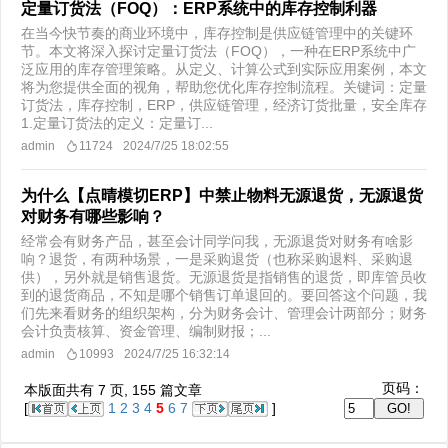
定量订货法（FOQ）：ERP系统中的库存控制利器
在当今快节奏的商业环境中，库存控制是供应链管理中的关键环
节。本文将深入探讨定量订货法（FOQ），一种在ERP系统中广
泛应用的库存管理策略。从定义、计算公式到实际应用案例，本文
将为您提供全面的视角，帮助您优化库存控制流程。关键词：定量
订货法，库存控制，ERP，供应链管理，经济订货批量，安全库存
1.定量订货法的定义：定量订...
admin
11724
2024/7/25 18:02:55
为什么【点晴模切ERP】中禁止物料无源退货，无源退货
对财务有哪些影响？
经常会有财务产品，甚至会计同学问我，无源退货对财务有啥影
响？退货，有两种场景，一是采购退货（也称采购退料、采购退
供），另外就是销售退货。无源退货是指销售的退货，即库管员收
到的退货商品，不知是哪个销售订单退回的。要回答这个问题，我
们先来看财务的组织架构，分为财务会计、管理会计两部分；财务
会计负责核算、资金管理、编制财报；...
admin
10993
2024/7/25 16:32:14
页码：
本版面共有
7
页,
155
篇文章
[
1
2
3
4
5
6
7
]