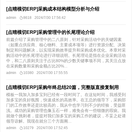
[点晴模切ERP]采购成本结构模型分析与介绍
admin
8618
2024/7/30 17:56:42
[点晴模切ERP]采购管理中的长尾理论介绍
前篇介绍了采购管理中的二八原则，针对采购活动中的关键因素
（如重点供应商、核心物料、主要成本项等）进行资源分配、决策
制定和问题解决，以实现采购效率提升和采购成本优化。本章对采
购活动中的长尾理论进行详细说明。长尾理论是指在企业采购活动
中，和二八原则关注于占比80%的少数关键事项不同，其关注点放
在采购数量和采购金额占比20%...
admin
10380
2024/7/30 17:55:55
[点晴模切ERP]采购年终总结20篇，完整版直接复制用
模板一我加入加多宝到已经有一段时间了。在这短时间，我感受到
加多宝的良好氛围，快速成长的高效率。在王总的领导下，采购部
门的工作效率还是比较高的，我从中也学习到不少的经验，受益匪
浅。成功的采购管理也像玉石一样，难免会有一些细微的瑕疵。我
就做个挑刺者，提提对我们加多宝的采购工作的建议，不妥之处请
领导谅解。我现在就分三个方面阐...
admin
10279
2024/7/30 17:52:45