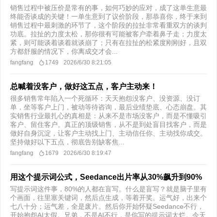
销售过程中被压价是常有的事，如何巧妙的应对，成了这单生意最
终能否谈成的关键！一单生意到了议价阶段，那恭喜你，终于来到
销售过程中最刺激的环节了，这个阶段的拉扯非常看重双方的谈判
功底。拉扯的力度太松，那你很有可能被客户牵着鼻子走；力度太
紧，则可能谈着谈着就谈崩了；只有在拉扯的松紧度刚刚好，且双
方都舒服的情况下，你离成交才会...
fangfang
1749
2026/6/30 8:21:05
总喊着没客户，做好这五点，客户主动来！
很多销售常年陷入一个死循环：天天抱怨没客户、没资源、没订
单，坐等客户上门，被动等待咨询，最后业绩垫底、心态崩盘。其
实销售行业最扎心的真相是：从来不是市场没客户，而是不懂吸引
客户、留住客户。真正的顶级销售，从不是到处盲目找客户，而是
做好自身沉淀，让客户主动找上门、主动信任你、主动找你成交。
坚持做好以下五点，彻底告别缺客焦...
fangfang
1679
2026/6/30 8:19:47
用这个提示词公式，Seedance出片率从30%飙升到90%
写提示词这件事，80%的人都在盲写。什么是盲写？就是脑子里有
个画面，往里塞关键词，然后点生成，等着开奖。运气好，出来个
七八十分；运气差，全是废片。然后你开始怀疑Seedance不行，
开始抱怨AI太假。兄弟，不是AI不行，是你写的提示词太烂。今天