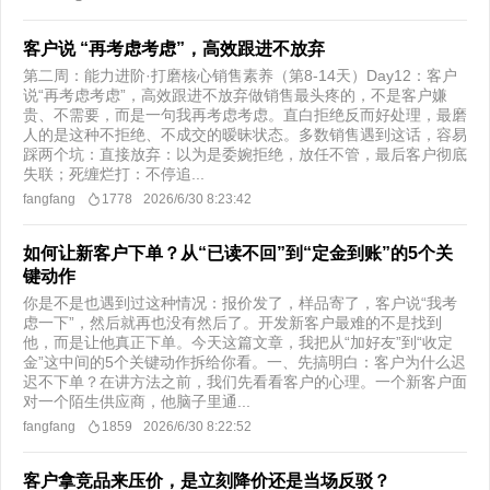
客户说 “再考虑考虑”，高效跟进不放弃
第二周：能力进阶·打磨核心销售素养（第8-14天）Day12：客户
说“再考虑考虑”，高效跟进不放弃做销售最头疼的，不是客户嫌
贵、不需要，而是一句我再考虑考虑。直白拒绝反而好处理，最磨
人的是这种不拒绝、不成交的暧昧状态。多数销售遇到这话，容易
踩两个坑：直接放弃：以为是委婉拒绝，放任不管，最后客户彻底
失联；死缠烂打：不停追...
fangfang
1778
2026/6/30 8:23:42
如何让新客户下单？从“已读不回”到“定金到账”的5个关
键动作
你是不是也遇到过这种情况：报价发了，样品寄了，客户说“我考
虑一下”，然后就再也没有然后了。开发新客户最难的不是找到
他，而是让他真正下单。今天这篇文章，我把从“加好友”到“收定
金”这中间的5个关键动作拆给你看。一、先搞明白：客户为什么迟
迟不下单？在讲方法之前，我们先看看客户的心理。一个新客户面
对一个陌生供应商，他脑子里通...
fangfang
1859
2026/6/30 8:22:52
客户拿竞品来压价，是立刻降价还是当场反驳？