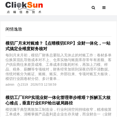
闲情逸致
模切厂月末对账难？【点晴模切ERP】业财一体化，一站
式搞定全维度财务核对
每到月末月初，模切厂财务总要陷入无休止的对账工作：卷材多单
位换算混乱导致成本对不上、仓库实物与账面库存常年有差额、客
户供应商往来差异成堆、工单成本归集耗时长，再加上刀模、样
品、税务、薪酬等专项核对，财务经常加班到深夜仍理不清数据。
传统对账分为账证、账账、账实、外部往来、专项对账五大板块，
模切行业因卷材分切、多计量单...
admin
2319
2026/7/3 12:58:59
模切工厂ERP实现业财一体化管理举步维艰？拆解五大核
心难点，垂直行业ERP给出破局路径
​模切属于典型离散加工制造业，行业利润空间持续收窄，精准核算
工单成本、清晰掌握产品盈利是企业生存关键，而业财合一（业财