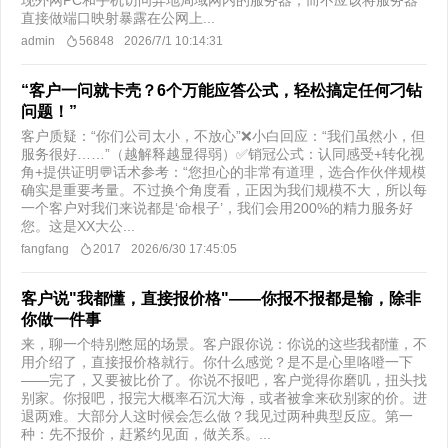
现外网PC和手机访问异地局域网内的服务器，而不应该将服务器
直接做端口映射暴露在公网上...
admin
56848
2026/7/1 10:14:31
“客户一问就卡壳？6个万能应答公式，轻松搞定任何刁钻
问题！”
客户质疑：“你们公司太小，不放心”❌小白回应：“我们虽然小，但
服务很好……”（越解释越显得弱）✅销冠公式：认同感受+转化视
角+提供证明💬话术参考：“您担心的非常有道理，选合作伙伴规模
确实是重要考量。不过换个角度看，正因为我们规模不大，所以每
一个客户对我们来说都是‘命根子’，我们会用200%的精力服务好
您。这是XX大公...
fangfang
2017
2026/6/30 17:45:05
客户说"我都懂，直接报价格"——你报不报都是输，除非
你做一件事
来，聊一个特别憋屈的场景。客户跟你说：你说的这些我都懂，不
用介绍了，直接报价格就行。你什么感觉？是不是心里咯噔一下
——完了，又要被比价了。你说不报吧，客户觉得你磨叽，扭头找
别家。你报吧，报完大概率石沉大海，或者被拿来砍别家的价。进
退两难。大部分人这时候会怎么做？我见过两种典型反应。第一
种：先不报价，赶紧约见面，做关系。...