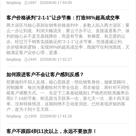
fangfang
1897
2026/6/30 17:44:00
客户价格谈判“2-1-1”让步节奏：打造98%超高成交率
两大误区与核心原则在销售价格谈判中，多数人陷入两大误区：要
么一步让到底、利润大幅流失，要么寸步不让、直接逼退客户。谈
判的核心从不是无底线降价，而是有节奏、有梯度、有态度的让
步。经过万千销售实战验证的“2-1-1”让步节奏，凭借递减让利、
步步锁单的逻辑，实现98%的超高成交率，既能守住利润底线，又
能满足客户议价心理，是通...
fangfang
2445
2026/6/30 17:42:27
如何跟进客户不会让客户感到反感？
想要做到不招人反感，核心思路是：弱化销售身份，做家居顾问，
控制频率，每次沟通都给对方带去信息，而非催促，再针对不同性
格客户调整方式。一、先定下三条基础规则1.严格把控联系频率沿
用2‑7‑14的节奏。刚见面当天联系一次，第七天一次，第十四天促
单。没有特殊情况，这期间绝不主动发消息。已经表现厌烦的客
户，改为十到十五天联...
fangfang
1950
2026/6/30 17:41:26
客户不跟踪4到11次以上，永远不要放弃！