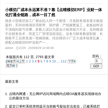
小模切厂成本永远算不准？靠【点晴模切ERP】业财一体
化打通全链路，成本一目了然
很多小型模切加工厂都会陷入同一个困境：月底财务报表显示账面
盈利，车间却堆满呆滞胶带、保护膜，产线频繁返工，老板始终说
不清钱到底亏在哪。多数人误以为是会计核算能力不足，实则根源
不在财务技术，而是工厂管理流程混乱、业务与财务数据割裂，长
期靠手工估算形成一笔糊涂账。结合模切小厂五大成本核算乱象，
搭配点晴模切ERP业财产一...
admin
2229
2026/6/29 14:48:48
页码：
本版面共有
112
页,
2793
篇文章
[
1
2
3
4
5
6
7
8
9
10
...
112
]
最新文章
点晴内网通：无公网IP访问局域网内点晴OA服务器实现移动办
公的最佳方法
提交订单时系统突然提示当前账号疑似非法攻击，已被系统拦