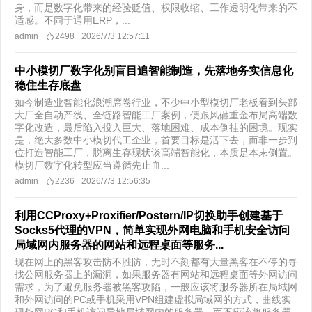
身，而是数字化带来的经验贬值、权限收缩、工作透明化带来的不
适感。不同于通用ERP，...
admin
2498
2026/7/3 12:57:11
中小模切厂数字化别盲目追智能制造，先落地务实信息化
稳住生存底盘
如今制造业智能化浪潮席卷行业，不少中小型模切厂老板看到头部
大厂全自动产线、全链路智能工厂案例，便跟风砸重金布局高端数
字化改造，最后陷入投入巨大、落地困难、成本倒挂的困境。现实
是，绝大多数中小模切代工企业，首要目标是活下去，而非一步到
位打造智能工厂，脱离生存现状谈高端智能化，本质是本末倒置。
模切厂数字化转型应当遵循先止血...
admin
2236
2026/7/3 12:56:35
利用CCProxy+Proxifier/Postern/IP切换助手创建基于
Socks5代理的VPN，简单实现外网电脑和手机安全访问
局域网内服务器的网站和远程桌面等服务...
​现在网上的黑客攻击防不胜防，无时不刻都有大量黑客在不停的寻
找公网服务器上的漏洞，如果服务器有网站和远程桌面等外网访问
需求，为了避免服务器被黑客攻陷，一般应该将服务器所在局域网
和外网访问的PC或手机采用VPN组建虚拟局域网的方式，曲线实