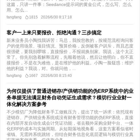
这篇，只讲一件事：Seedance提示词的黄金公式，怎么写、怎么
用、怎么...
fangfang
1815
2026/6/30 8:17:18
客户一上来只要报价、拒绝沟通？三步搞定
新来业务员小陶找我诉苦：马总，我按您教的，按规范流程询问客
户的使用场景、项目情况、预算价格，反倒被客户训斥，而且态度
很强硬，要我别啰嗦，直接报价，不报就换别家。我说，这个太正
常了。你先别急着解释流程，先顺着他说，然后让他明白，你不直
接报价，不是在为难他，是在维护他的利益。小陶一脸疑惑：维护
他的利益？我说，对。你就问他，...
fangfang
1667
2026/6/30 8:15:40
为何仅提供了普通进销存/产供销功能的伪ERP系统中的业
务单据无法满足财务自动凭证生成需求？模切行业业财一
体化解决方案参考
不少模切厂为降低财务手工做账压力，提出了统一诉求：依托现有
进销存、产供销业务系统或没有财务管理功能的伪ERP系统，直接
在内部开发自动生成会计凭证功能，省去额外采购业财中台、一体
化ERP的成本与实施周期。从短期落地视角看，这套方案看似省时
省钱、无需跨系统跳转，但结合财务信息化底层逻辑与模切行业真