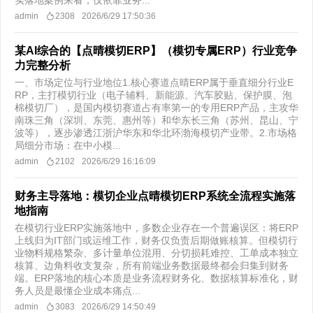
实落地案例来看，仅依靠业务...
admin
2308
2026/6/29 17:50:36
某AI综合的【点晴模切ERP】（模切专属ERP）行业竞争
力完整分析
一、市场定位与行业地位​1.核心赛道点晴ERP属于垂直细分行业E
RP，主打模切行业（电子辅料、新能源、汽车胶贴、保护膜、泡
棉模切厂），是国内模切赛道占有率第一的专用ERP产品，主攻华
南珠三角（深圳、东莞、惠州等）和华东长三角（苏州、昆山、宁
波等），逐步渗透江浙沪华东和华北环渤海模切产业带。2.市场格
局细分市场：在中小模...
admin
2102
2026/6/29 16:16:09
财务主导落地：模切企业点晴模切ERP系统全流程实施落
地指南
在模切行业ERP实施落地中，多数企业存在一个普遍误区：将ERP
上线归为IT部门或运维工作，财务仅负责后期做账核算。但模切行
业物料规格繁杂、多计量单位混用、分切损耗难控、工单成本独立
核算、边角料收支复杂，所有前端业务数据最终都会归集到财务
端。ERP落地的核心本质是业务流程财务化、数据核算标准化，财
务人员是最懂企业成本痛点...
admin
3083
2026/6/29 14:50:49