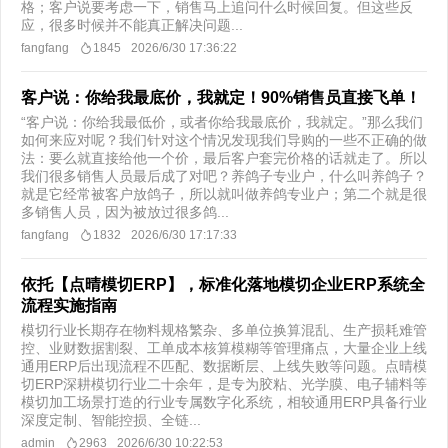
格；客户说要考虑一下，销售马上追问什么时候回复。但这些反
应，很多时候并不能真正解决问题...
fangfang
1845
2026/6/30 17:36:22
客户说：你给我最底价，我就定！90%销售员直接飞单！
“客户说：你给我最低价，或者你给我最底价，我就定。”那么我们
如何来应对呢？我们针对这个情况发现我们导购的一些不正确的做
法：要么就直接给他一个价，最后客户套完价格的话就走了。所以
我们很多销售人员最后成了对吧？养鸽子专业户，什么叫养鸽子？
就是它经常被客户放鸽子，所以就叫做养鸽专业户；第二个就是很
多销售人员，因为被放过很多鸽...
fangfang
1832
2026/6/30 17:17:33
依托【点晴模切ERP】，标准化落地模切企业ERP系统全
流程实施指南
模切行业长期存在物料规格繁杂、多单位换算混乱、生产损耗难管
控、业财数据割裂、工单成本核算模糊等管理痛点，大量企业上线
通用ERP后出现流程不匹配、数据断层、上线失败等问题。点晴模
切ERP深耕模切行业二十余年，是专为胶粘、光学膜、电子辅料等
模切加工场景打造的行业专属数字化系统，相较通用ERP具备行业
深度定制、智能控损、全链...
admin
2963
2026/6/30 10:22:53