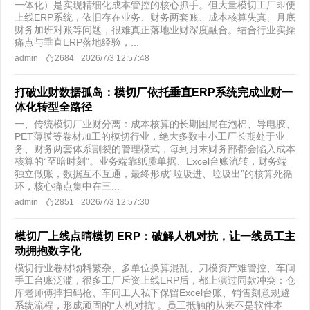
一体化）是实现精细化成本管控的核心抓手。但大量模切工厂即便
上线ERP系统，依旧存在业务、财务两套账、成本核算失真、月底
财务加班对账等问题，很难真正落地业财深度融合。结合行业实操
痛点与垂直ERP落地经验，...
admin
2684
2026/7/3 12:57:48
打破业财数据孤岛：模切厂依托垂直ERP系统完成业财一
体化转型全路径
一、传统模切厂业财分离：成本核算的长期困局​在泡棉、导电胶、
PET薄膜等卷材加工的模切行业，绝大多数中小工厂长期处于业
务、财务两套体系割裂的管理模式，每到月末财务部都会陷入成本
核算的“至暗时刻”。业务端靠纸质单据、Excel台账流转，财务端
独立做账，数据互不互通，最终形成“垃圾进、垃圾出”的核算死循
环，核心痛点集中在三...
admin
2851
2026/7/3 12:57:30
模切厂上线点晴模切 ERP：破解人机对抗，让一线员工主
动拥抱数字化
模切行业卷材物料繁杂、多单位换算混乱、刀模资产难管控、车间
手工台账泛滥，很多工厂斥资上线ERP后，都上演过同款冲突：仓
库老师傅摔扫码枪、车间工人私下保留Excel台账、销售刻意规避
系统流程，形成顽固的“人机对抗”。员工抵触的从来不是软件本