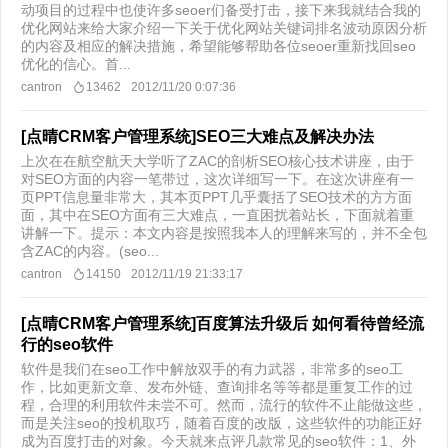
动项目的过程中也使许多seoer们备受打击，接下来我就结合我的
优化网站来给大家介绍一下关于优化网站关键词排名波动原因分析
的内容及相应的解决措施，希望能够帮助各位seoer重新找回seo
优化的信心。首...
cantron
13462
2012/11/20 0:07:36
[点晴CRM客户管理系统]SEO三大难点及解决办法
上次在在航空航天大学听了ZAC的剖析SEO核心技术讲座，由于
对SEO方面的内容一笔带过，这次详细写一下。在这次讲座有一
页PPT信息量非常大，其本页PPT几乎囊括了SEO技术的方方面
面，其中在SEO方面有三大难点，一直困扰着站长，下面就着重
讲解一下。提示：本文内容是按照我本人的理解来写的，并不全包
含ZAC的内容。(seo...
cantron
14150
2012/11/19 21:33:17
[点晴CRM客户管理系统]百度算法升级后 如何看待曾经流
行的seo软件
软件是我们在seo工作中解放双手的有力武器，非常多的seo工
作，比如更新文章、发布外链、查询排名等等都是重复工作的过
程，合理的利用软件未尝不可。然而，流行的软件不止能做这些，
而是关注seo的投机取巧，随着百度的改版，这些软件的功能正好
成为百度打击的对象。今天就来点评几款常见的seo软件：1、外