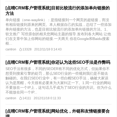
[点晴CRM客户管理系统]目前比较流行的添加单向链接的
方法
单向链接（one-waylink）：是指链接到一个网页的超链接，而没
有相应链接到原来的网页。本人根据自己的实战，总结了一些添加
单向链接的方法，也是目前比较流行的添加单向链接的方法。1、
软文推广 写些原创的相关您网站主题的报导.发布到各大网站.让他
们在文章中加上你网站的链接.一天两天.你在Google和Baidu搜索
框...
cantron
13328
2012/11/18 0:14:43
[点晴CRM客户管理系统]你还认为这些SEO手法是作弊吗
SEO手法有很多，不同的SEOER有不同的优化方式，但如果你不
想受到搜索引擎的处罚，那么SEO行业的一些规则我们是不能去
触碰的。在我们SEO行业中，有一些白帽SEO手法，确被大家误
认为是黑帽，今天很有必要来为大家纠正一下。1.同一行业的网站
不要放在一个IP上，这句话几乎成为了SEO行业的共识。但为什么
不能放在同一个IP...
cantron
14111
2012/11/18 0:11:33
[点晴CRM客户管理系统]网站优化，外链和友情链接要合
理