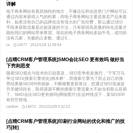
详解
电子商务网站有着其独特的地方，不像论坛和信息类门户网站可以
通过内容来获得人气的积累，而电子商务网站主要是靠卖产品来盈
利，如果没有自已的品牌也没有强大的广告经费，那么通过SEO
手段来获取流量是比较直接的方法，只有获得高质量的转化流量才
能给我们的网站带来希望。现在的电子商务网站多如牛毛，成功的
没有几家，失败的占多数。通过S...
cs
14577
2012/12/4 11:59:54
[点晴CRM客户管理系统]SMO会比SEO 更有效吗 做好当
下穷则思变
随着SEO观念与技术的日趋普及，SEO竞争愈发激烈，“千军万马
争过SEO(搜索引擎优化)独木桥”，而搜索引擎为了防止自己的推
荐结果被SEOER所操纵，不断频繁更新算法，想通过SEO迅速提
升关键词排名，取得源源不断的搜索引擎流量大不如当初那么容易
了。SMO会比SEO更有效吗(网络图片)在这种情况下，某SEOER
有些茫然地...
cantron
14073
2012/11/29 0:32:22
[点晴CRM客户管理系统]印刷行业网站的优化和推广的技
巧[转]