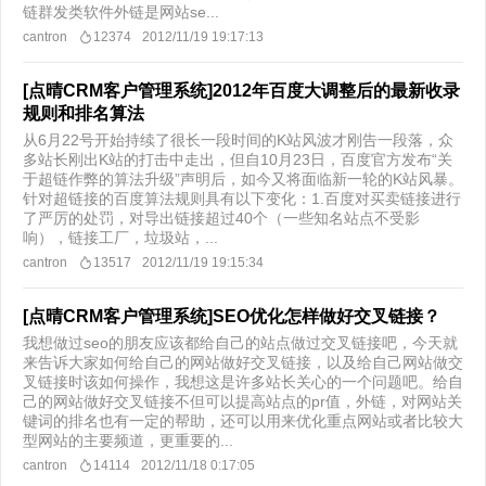
链群发类软件外链是网站se...
cantron
12374
2012/11/19 19:17:13
[点晴CRM客户管理系统]2012年百度大调整后的最新收录
规则和排名算法
从6月22号开始持续了很长一段时间的K站风波才刚告一段落，众
多站长刚出K站的打击中走出，但自10月23日，百度官方发布“关
于超链作弊的算法升级”声明后，如今又将面临新一轮的K站风暴。
针对超链接的百度算法规则具有以下变化：1.百度对买卖链接进行
了严厉的处罚，对导出链接超过40个（一些知名站点不受影
响），链接工厂，垃圾站，...
cantron
13517
2012/11/19 19:15:34
[点晴CRM客户管理系统]SEO优化怎样做好交叉链接？
我想做过seo的朋友应该都给自己的站点做过交叉链接吧，今天就
来告诉大家如何给自己的网站做好交叉链接，以及给自己网站做交
叉链接时该如何操作，我想这是许多站长关心的一个问题吧。给自
己的网站做好交叉链接不但可以提高站点的pr值，外链，对网站关
键词的排名也有一定的帮助，还可以用来优化重点网站或者比较大
型网站的主要频道，更重要的...
cantron
14114
2012/11/18 0:17:05