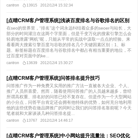
cantron
13915
2012/12/4 15:32:34
[点晴CRM客户管理系统]浅谈百度排名与谷歌排名的区别
在seo的世界里，“排名”这个词永远纠结着众多的seoer与站长，大
部分的时间灌注在这两个字里面，但是千变万化的搜索引擎怎么会
轻易地泄露“网机”呢，只能从平常的实战中汲取一点点的经验。来
看看两大搜索引擎百度与谷歌的排名几个关键因素区别：1、标
题、标签标题在百度排名与谷歌排名中都占有相当重要的地位，不
过百度对页面中的ke...
cantron
13639
2012/12/4 15:30:27
[点晴CRM客户管理系统]问答排名提升技巧
问答推广作为一种免费又实用的推广方法一直被各大企业、个人、
推广人员所喜爱。然而，随着使用问答推广的人员越来越多，曾经
所谓高权重、排名好的问答已经不复存在。但是作为一个大型网站
的小分点，问答平台肯定还会拥有他特殊的优势，如何充分地利用
他的这些优势在做品牌推广的同时让我们的问答排名靠前呢？今天
笔者就和大家谈谈几种问答排名提...
cantron
13767
2012/12/4 14:46:17
[点晴CRM客户管理系统]中小网站提升流量法：SEO优化