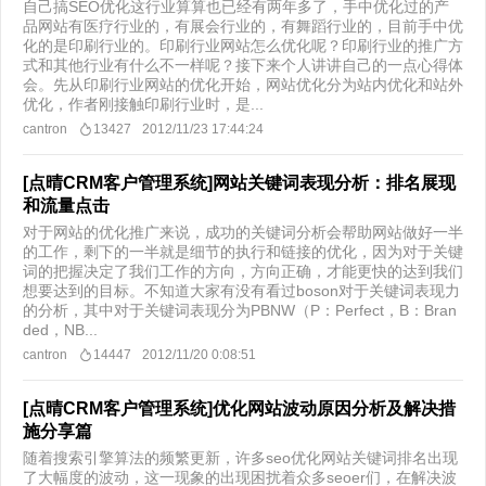
自己搞SEO优化这行业算算也已经有两年多了，手中优化过的产
品网站有医疗行业的，有展会行业的，有舞蹈行业的，目前手中优
化的是印刷行业的。印刷行业网站怎么优化呢？印刷行业的推广方
式和其他行业有什么不一样呢？接下来个人讲讲自己的一点心得体
会。先从印刷行业网站的优化开始，网站优化分为站内优化和站外
优化，作者刚接触印刷行业时，是...
cantron
13427
2012/11/23 17:44:24
[点晴CRM客户管理系统]网站关键词表现分析：排名展现
和流量点击
对于网站的优化推广来说，成功的关键词分析会帮助网站做好一半
的工作，剩下的一半就是细节的执行和链接的优化，因为对于关键
词的把握决定了我们工作的方向，方向正确，才能更快的达到我们
想要达到的目标。不知道大家有没有看过boson对于关键词表现力
的分析，其中对于关键词表现分为PBNW（P：Perfect，B：Bran
ded，NB...
cantron
14447
2012/11/20 0:08:51
[点晴CRM客户管理系统]优化网站波动原因分析及解决措
施分享篇
随着搜索引擎算法的频繁更新，许多seo优化网站关键词排名出现
了大幅度的波动，这一现象的出现困扰着众多seoer们，在解决波