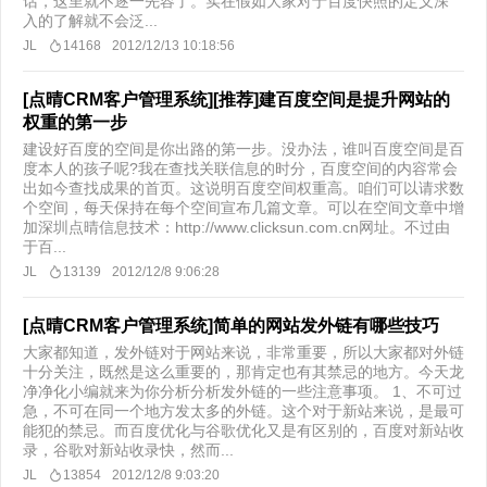
话，这里就不逐一先容了。实在假如大家对于百度快照的定义深
入的了解就不会泛...
JL
14168
2012/12/13 10:18:56
[点晴CRM客户管理系统][推荐]建百度空间是提升网站的
权重的第一步
建设好百度的空间是你出路的第一步。没办法，谁叫百度空间是百
度本人的孩子呢?我在查找关联信息的时分，百度空间的内容常会
出如今查找成果的首页。这说明百度空间权重高。咱们可以请求数
个空间，每天保持在每个空间宣布几篇文章。可以在空间文章中增
加深圳点晴信息技术：http://www.clicksun.com.cn网址。不过由
于百...
JL
13139
2012/12/8 9:06:28
[点晴CRM客户管理系统]简单的网站发外链有哪些技巧
大家都知道，发外链对于网站来说，非常重要，所以大家都对外链
十分关注，既然是这么重要的，那肯定也有其禁忌的地方。今天龙
净净化小编就来为你分析分析发外链的一些注意事项。 1、不可过
急，不可在同一个地方发太多的外链。这个对于新站来说，是最可
能犯的禁忌。而百度优化与谷歌优化又是有区别的，百度对新站收
录，谷歌对新站收录快，然而...
JL
13854
2012/12/8 9:03:20