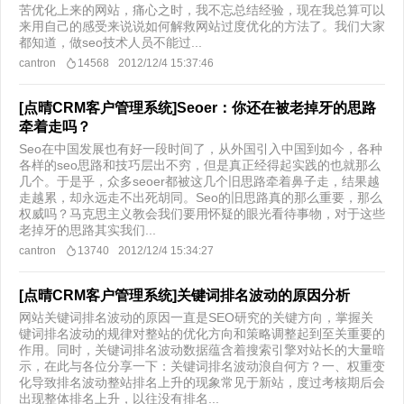
苦优化上来的网站，痛心之时，我不忘总结经验，现在我总算可以
来用自己的感受来说说如何解救网站过度优化的方法了。我们大家
都知道，做seo技术人员不能过...
cantron
14568
2012/12/4 15:37:46
[点晴CRM客户管理系统]Seoer：你还在被老掉牙的思路
牵着走吗？
Seo在中国发展也有好一段时间了，从外国引入中国到如今，各种
各样的seo思路和技巧层出不穷，但是真正经得起实践的也就那么
几个。于是乎，众多seoer都被这几个旧思路牵着鼻子走，结果越
走越累，却永远走不出死胡同。Seo的旧思路真的那么重要，那么
权威吗？马克思主义教会我们要用怀疑的眼光看待事物，对于这些
老掉牙的思路其实我们...
cantron
13740
2012/12/4 15:34:27
[点晴CRM客户管理系统]关键词排名波动的原因分析
网站关键词排名波动的原因一直是SEO研究的关键方向，掌握关
键词排名波动的规律对整站的优化方向和策略调整起到至关重要的
作用。同时，关键词排名波动数据蕴含着搜索引擎对站长的大量暗
示，在此与各位分享一下：关键词排名波动浪自何方？一、权重变
化导致排名波动整站排名上升的现象常见于新站，度过考核期后会
出现整体排名上升，以往没有排名...