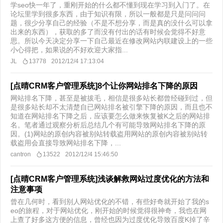
学seo快一年了，重刚开始的什么都不懂到现在学习到入门了。在
论坛里学到很多东西，由于知识有限，所以一般都是只是问问问
题，很少分享自己的经验（不是不想分享，而是真的没什么可以拿
出来的东西），获取的多了而没有付出的话有时候会觉得不好意
思。所以今天决定分享一下自己最近在修改网站内联建设上的一些
小心得把，如果说的不好欢迎大家指...
JL
13778
2012/12/4 17:13:04
[点晴CRM客户管理系统]8个让你网站排名下降的原因
网站排名下降，甚至是被拔毛，相信是很多站长都曾经碰到过，但
是很多站长却不太清楚自已网站排名被引擎下降的原因，而且也不
知道在网站排名下降之后，应该要怎么做来恢复被K之后的网站排
名。笔者通过观察分析后总结几个有可能导致网站排名下降的原
因。(1)网站的原创内容被别站转载盗用网站的原创内容被别站转
载盗用会直接导致网站排名下降，...
cantron
13522
2012/12/4 15:46:50
[点晴CRM客户管理系统]浅谈解救网站过度优化的方法和
注意事项
曾在几何时，看到别人网站优化的不错，有些好奇就开始了我的s
eo的旅程，对于网站优化，刚开始的时候觉得很神奇，我也在网
上查了好多这方便的信息，曾经也因为过度优化导致百度K掉了辛