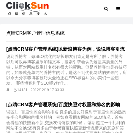
点晴CRM客户管理信息系统
[点晴CRM客户管理系统]以新浪博客为例，说说博客引流
说到养博客，做SEO优化的站长朋友们肯定是有所了解，养博客
以后可以再博客里添加锚文本，搜索引擎会认为这是高质量的外
链，从而对网站权重排名都有很大的帮助。但是养博客也是有技巧
的，如果就是单纯的养博客的话，是达不到优化网站的效果的，所
以今天分享养博客技巧大全给正在SEO界奋斗的小菜们一些启
发。 哪些博客利于SEO呢?样什...
JL
14131
2012/12/19 17:33:33
[点晴CRM客户管理系统]百度快照对权重和排名的影响
误区1、百度快照会影响排名 良多的朋友好像对于百度快照的熟悉
多半会和网站的排名挂钩，例如查看朋友网站的SEO情况，首先
会看他的快照新不新;交换友情链接的时候， 落后超过一个礼拜的
网站不交换;还有良多由于参考百度快照更新情况带来的悲剧和笑