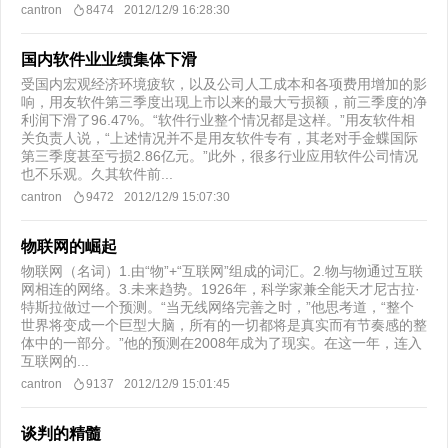
cantron
8474
2012/12/9 16:28:30
国内软件业业绩集体下滑
受国内宏观经济环境疲软，以及公司人工成本和各项费用增加的影
响，用友软件第三季度出现上市以来的最大亏损额，前三季度的净
利润下滑了96.47%。“软件行业整个情况都是这样。”用友软件相
关负责人说，“上述情况并不是用友软件专有，其老对手金蝶国际
第三季度甚至亏损2.86亿元。”此外，很多行业应用软件公司情况
也不乐观。久其软件前...
cantron
9472
2012/12/9 15:07:30
物联网的崛起
物联网（名词）1.由“物”+“互联网”组成的词汇。2.物与物通过互联
网相连的网络。3.未来趋势。1926年，科学家兼全能天才尼古拉·
特斯拉做过一个预测。“当无线网络完善之时，”他思考道，“整个
世界将变成一个巨型大脑，所有的一切都将是真实而有节奏感的整
体中的一部分。”他的预测在2008年成为了现实。在这一年，连入
互联网的...
cantron
9137
2012/12/9 15:01:45
谈判的精髓