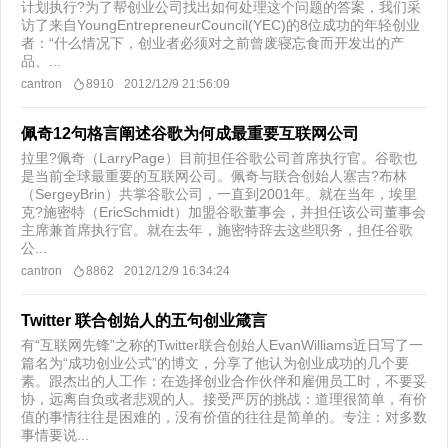
计划执行?为了帮创业公司找出如何处理这个问题的答案，我们采
访了来自YoungEntrepreneurCouncil(YEC)的8位成功的年轻创业
者：“什么情况下，创业者必须对之前曾废寝忘食而开发出的产
品、...
cantron
8910
2012/12/9 21:56:09
佩奇12句格言阐述谷歌为何成最重要互联网公司
拉里?佩奇（LarryPage）目前担任谷歌公司首席执行官。谷歌也
是当前全球最重要的互联网公司。佩奇与联合创始人塞吉?布林
（SergeyBrin）共掌谷歌公司，一直到2001年。就在当年，埃里
克?施密特（EricSchmidt）加盟谷歌董事会，并担任该公司董事会
主席兼首席执行官。就在去年，施密特辞去这些职务，担任谷歌
公...
cantron
8862
2012/12/9 16:34:24
Twitter 联合创始人的五句创业箴言
有“互联网先锋”之称的Twitter联合创始人EvanWilliams近日写了一
篇名为“成功创业公式”的博文，分享了他认为创业成功的几个要
素。跟杰出的人工作：在选择创业合作伙伴和雇佣员工时，不要妥
协，远离自负或者悲观的人。接受严厉的挑战：道理很简单，有价
值的事情往往是困难的，没有价值的往往是简单的。专注：对多数
事情要说...