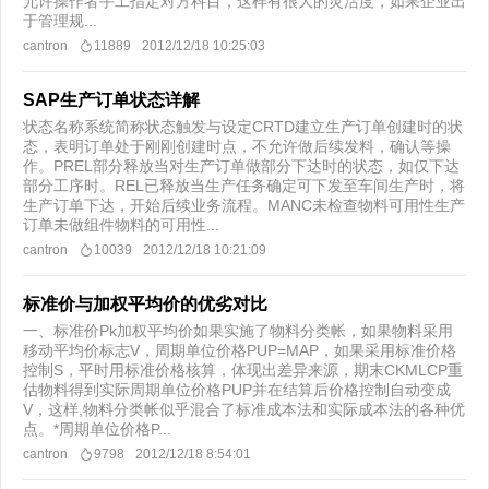
允许操作者手工指定对方科目，这样有很大的灵活度，如果企业出
于管理规...
cantron
11889
2012/12/18 10:25:03
SAP生产订单状态详解
状态名称系统简称状态触发与设定CRTD建立生产订单创建时的状
态，表明订单处于刚刚创建时点，不允许做后续发料，确认等操
作。PREL部分释放当对生产订单做部分下达时的状态，如仅下达
部分工序时。REL已释放当生产任务确定可下发至车间生产时，将
生产订单下达，开始后续业务流程。MANC未检查物料可用性生产
订单未做组件物料的可用性...
cantron
10039
2012/12/18 10:21:09
标准价与加权平均价的优劣对比
一、标准价Pk加权平均价如果实施了物料分类帐，如果物料采用
移动平均价标志V，周期单位价格PUP=MAP，如果采用标准价格
控制S，平时用标准价格核算，体现出差异来源，期末CKMLCP重
估物料得到实际周期单位价格PUP并在结算后价格控制自动变成
V，这样,物料分类帐似乎混合了标准成本法和实际成本法的各种优
点。*周期单位价格P...
cantron
9798
2012/12/18 8:54:01