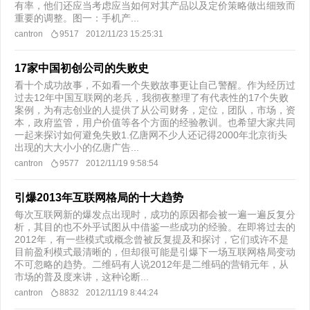
有率，他们还应当考虑应当如何对其产品以及定价策略做出细致而
重要的调整。图一：手机产...
cantron
9517
2012/11/23 15:25:31
17家中国初创公司的失败史
看十个成功故事，不如看一个失败故事更让自己警醒。作为经历过
过去12年中国互联网的老兵，我彻夜整理了有代表性的17个失败
案例，为有志创业的人提供了从公司财务，定位，团队，市场，资
本，政府监管，用户价值等各个方面的经验教训。也希望大家共同
一起来探讨如何避免失败1.亿唐网不少人还记得2000年北京街头
出现的大大小小的亿唐广告...
cantron
9577
2012/11/19 9:58:54
引爆2013年互联网格局的十大趋势
每次互联网新的爆发点出现时，成功的原因都会被一遍一遍反复分
析，其目的也不外乎试图从中借鉴一些成功的经验。在即将过去的
2012年，有一些模式或概念曾被反复提及和探讨，它们或许不是
目前盈利模式最清晰的，但却很可能是引爆下一场互联网格局变动
不可忽略的趋势。二维码有人说2012年是二维码的营销元年，从
市场的普及度来讲，这种论断...
cantron
8832
2012/11/19 8:44:24