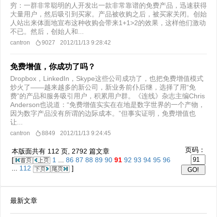
穷：一群非常聪明的人开发出一款非常靠谱的免费产品，迅速获得
大量用户，然后吸引到买家。产品被收购之后，被买家关闭。创始
人站出来体面地宣布这种收购会带来1+1>2的效果，这样他们激动
不已。然后，创始人和...
cantron
9027
2012/11/13 9:28:42
免费增值，你成功了吗？
Dropbox，LinkedIn，Skype这些公司成功了，也把免费增值模式
炒火了——越来越多的新公司，新业务前仆后继，选择了用“免
费”的产品和服务吸引用户，积累用户群。《连线》杂志主编Chris
Anderson也说道：“免费增值实实在在地是数字世界的一个产物，
因为数字产品没有所谓的边际成本。”但事实证明，免费增值也
让...
cantron
8849
2012/11/13 9:24:45
页码：
本版面共有
112
页,
2792
篇文章
[
1
...
86
87
88
89
90
91
92
93
94
95
96
...
112
]
最新文章