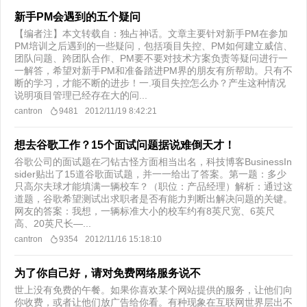
新手PM会遇到的五个疑问
【编者注】本文转载自：独占神话。文章主要针对新手PM在参加
PM培训之后遇到的一些疑问，包括项目失控、PM如何建立威信、
团队问题、跨团队合作、PM要不要对技术方案负责等疑问进行一
一解答，希望对新手PM和准备踏进PM界的朋友有所帮助。只有不
断的学习，才能不断的进步！一.项目失控怎么办？产生这种情况
说明项目管理已经存在大的问...
cantron
9481
2012/11/19 8:42:21
想去谷歌工作？15个面试问题据说难倒天才！
谷歌公司的面试题在刁钻古怪方面相当出名，科技博客BusinessIn
sider贴出了15道谷歌面试题，并一一给出了答案。第一题：多少
只高尔夫球才能填满一辆校车？（职位：产品经理）解析：通过这
道题，谷歌希望测试出求职者是否有能力判断出解决问题的关键。
网友的答案：我想，一辆标准大小的校车约有8英尺宽、6英尺
高、20英尺长—...
cantron
9354
2012/11/16 15:18:10
为了你自己好，请对免费网络服务说不
世上没有免费的午餐。如果你喜欢某个网站提供的服务，让他们向
你收费，或者让他们放广告给你看。有种现象在互联网世界层出不