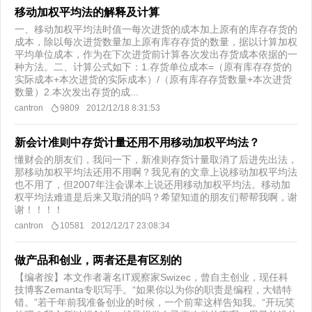
移动加权平均法的解释及计算
一、移动加权平均法时值一每次进货的成本加上原有的库存存货的
成本，除以每次进货数量加上原有库存存货的数量，据以计算加权
平均单位成本，作为在下次进货前计算各次发出存货成本依据的一
种方法。二、计算公式如下：1.存货单位成本=（原有库存存货的
实际成本+本次进货的实际成本）/（原有库存存货数量+本次进货
数量）2.本次发出存货的成...
cantron
9809
2012/12/18 8:31:53
新会计准则中存货计量还用不用移动加权平均法？
懂财会的朋友们，我问一下，新准则存货计量取消了后进先出法，
那移动加权平均法还用不用啊？我见有的文章上说移动加权平均法
也不用了，但2007年注会课本上说还用移动加权平均法。移动加
权平均法难道是后来又取消的吗？希望知道的朋友们帮帮我啊，谢
谢！！！！
cantron
10581
2012/12/17 23:08:34
做产品和创业，两者还是有区别的
【编者按】本文作者著名IT观察家Swizec，曾自主创业，现任科
技博客Zemanta专职写手。“如果你以为你的职责是编程，大错特
错。”若干年前我准备创业的时候，一个前辈这样告知我。“开玩笑