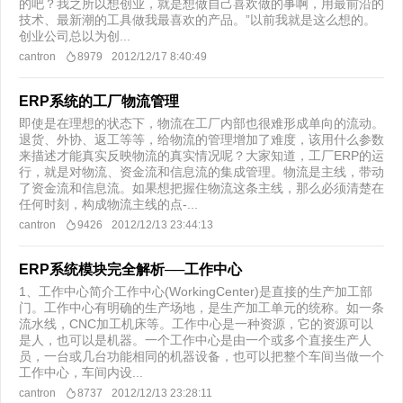
的吧？我之所以想创业，就是想做自己喜欢做的事啊，用最前沿的
技术、最新潮的工具做我最喜欢的产品。”以前我就是这么想的。
创业公司总以为创...
cantron
8979
2012/12/17 8:40:49
ERP系统的工厂物流管理
即使是在理想的状态下，物流在工厂内部也很难形成单向的流动。
退货、外协、返工等等，给物流的管理增加了难度，该用什么参数
来描述才能真实反映物流的真实情况呢？大家知道，工厂ERP的运
行，就是对物流、资金流和信息流的集成管理。物流是主线，带动
了资金流和信息流。如果想把握住物流这条主线，那么必须清楚在
任何时刻，构成物流主线的点-...
cantron
9426
2012/12/13 23:44:13
ERP系统模块完全解析──工作中心
1、工作中心简介工作中心(WorkingCenter)是直接的生产加工部
门。工作中心有明确的生产场地，是生产加工单元的统称。如一条
流水线，CNC加工机床等。工作中心是一种资源，它的资源可以
是人，也可以是机器。一个工作中心是由一个或多个直接生产人
员，一台或几台功能相同的机器设备，也可以把整个车间当做一个
工作中心，车间内设...
cantron
8737
2012/12/13 23:28:11