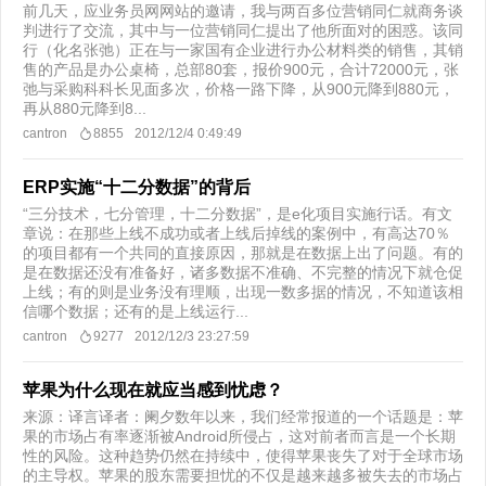
前几天，应业务员网网站的邀请，我与两百多位营销同仁就商务谈
判进行了交流，其中与一位营销同仁提出了他所面对的困惑。该同
行（化名张弛）正在与一家国有企业进行办公材料类的销售，其销
售的产品是办公桌椅，总部80套，报价900元，合计72000元，张
弛与采购科科长见面多次，价格一路下降，从900元降到880元，
再从880元降到8...
cantron
8855
2012/12/4 0:49:49
ERP实施“十二分数据”的背后
“三分技术，七分管理，十二分数据”，是e化项目实施行话。有文
章说：在那些上线不成功或者上线后掉线的案例中，有高达70％
的项目都有一个共同的直接原因，那就是在数据上出了问题。有的
是在数据还没有准备好，诸多数据不准确、不完整的情况下就仓促
上线；有的则是业务没有理顺，出现一数多据的情况，不知道该相
信哪个数据；还有的是上线运行...
cantron
9277
2012/12/3 23:27:59
苹果为什么现在就应当感到忧虑？
来源：译言译者：阑夕数年以来，我们经常报道的一个话题是：苹
果的市场占有率逐渐被Android所侵占，这对前者而言是一个长期
性的风险。这种趋势仍然在持续中，使得苹果丧失了对于全球市场
的主导权。苹果的股东需要担忧的不仅是越来越多被失去的市场占