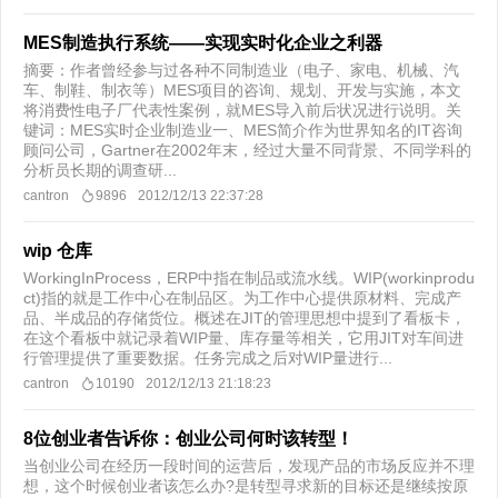
MES制造执行系统——实现实时化企业之利器
摘要：作者曾经参与过各种不同制造业（电子、家电、机械、汽
车、制鞋、制衣等）MES项目的咨询、规划、开发与实施，本文
将消费性电子厂代表性案例，就MES导入前后状况进行说明。关
键词：MES实时企业制造业一、MES简介作为世界知名的IT咨询
顾问公司，Gartner在2002年末，经过大量不同背景、不同学科的
分析员长期的调查研...
cantron
9896
2012/12/13 22:37:28
wip 仓库
WorkingInProcess，ERP中指在制品或流水线。WIP(workinprodu
ct)指的就是工作中心在制品区。为工作中心提供原材料、完成产
品、半成品的存储货位。概述在JIT的管理思想中提到了看板卡，
在这个看板中就记录着WIP量、库存量等相关，它用JIT对车间进
行管理提供了重要数据。任务完成之后对WIP量进行...
cantron
10190
2012/12/13 21:18:23
8位创业者告诉你：创业公司何时该转型！
当创业公司在经历一段时间的运营后，发现产品的市场反应并不理
想，这个时候创业者该怎么办?是转型寻求新的目标还是继续按原