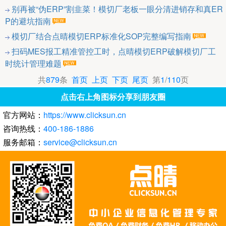
别再被“伪ERP”割韭菜！模切厂老板一眼分清进销存和真ER
P的避坑指南
模切厂结合点晴模切ERP标准化SOP完整编写指南
扫码MES报工精准管控工时，点晴模切ERP破解模切厂工
时统计管理难题
共
879
条
首页
上页
下页
尾页
第
1
/
110
页
点击右上角图标分享到朋友圈
官方网站：
https://www.clicksun.cn
咨询热线：
400-186-1886
服务邮箱：
service@clicksun.cn