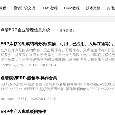
P教程
模切知识交流
PMS教程
CRM教程
技术文档
其他
点晴ERP企业管理信息系统
→『 仓库管理 』
ERP库存的组成结构分析(实物、可用、已占用、入库在途等)
仓库的库存是由实物库存、已占用库存、可用库存、入库在途库存4个信
有多少，是实实在在存在于仓库的，不允许为负数；已占用库存是指这
许为负数；可用库存是指仓库的实物减去已占用的库存，剩下来可以用的库
Ccoffee
27596
2017/10/30 10:38:41
点晴模切ERP-超领单-操作合集
点晴ERP-超领单-操作合集 点晴ERP-新增超领单-操作流程http://31185.o
1186.oa22.cn 点晴ERP-超领单原因维护-操作流程http://26697.
h...
liguoquan
6641
2026/8/8 11:34:16
ERP生产入库单驳回操作