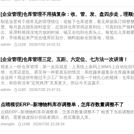
[企业管理]仓库管理不用搞复杂：收、管、发、盘四步走，理顺
制造业里有个很常见的管理错位：老板下仓库巡查，看见单据装订得整
楚、每月盘点报告按时提交，总觉得仓库管得还算到位；可真到生产领
出、呆滞料堆得没地方放的时候，锅又全扣到仓库头上。每笔出入库都
存，手续看起来严丝合缝库区划分、物料贴标全部落地，现场...
admin
1108
2026/7/30 16:02:51
[企业管理]仓库管理三定、五距、六定位、七方法一次讲清！
很多人一听仓库管理，第一反应就是：上系统上条码上WMS上自动化但
堆，仓库还是乱。甚至有一种更真实的情况：系统越来越复杂仓库越来
会这样？我这些年跑过不少工厂和仓库，发现一个很扎心的规律：仓库
大，和你有没有“定死秩序”关系更大。所以今天这篇不...
admin
1185
2026/7/30 15:47:01
点晴模切ERP--新增物料库存调整单，怎库存数量调整不了
点晴ERP--新增物料库存调整单，怎库存数量调整不了 检查下当前调
量的。需要做虚拟分切或者调出，然后重新入库。
zhenglin
1198
2026/7/30 15:28:34