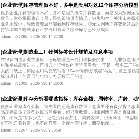
[企业管理]库存管理做不好，多半是没用对这12个库存分析模型
很多企业库存管理做不好，并不是因为没有库存数据，而是因为数据无
数量，财务掌握库存金额，采购跟踪供应情况，销售和生产关注未来需
业务系统中，导致管理层只能看到库存结果，却无法判断库存变化背后
持续增加？哪些库存正在占用资金？哪些库存已经形成风...
admin
1365
2026/7/30 14:37:39
[企业管理]制造业工厂物料标签设计规范及注意事项
在很多制造企业主眼里，仓库管理是一件门槛极低的事——无非就是“租
料和半成品堆进去，再找几个记性好的库管员看着”。于是，很多工厂的
大的白纸上，简陋地用马克笔写着“104不锈钢板”或者“马达”，就直接
标识设计上的盲目与粗糙，将无数工厂的仓...
admin
1002
2026/7/30 14:23:48
[企业管理]库存分析看哪些指标：库存金额、周转率、库龄、动
很多企业做库存分析，首先看的还是库存数量：仓库里还有多少货？总
品库存最多？这些数据当然要看，但只看数量，很难判断库存是否健康
的，不只是“有多少货”，还包括资金占用、周转效率、积压风险、供需
析不能只看数量，也不能只看一个库存周转率，而要把库...
admin
1267
2026/7/30 9:33:58