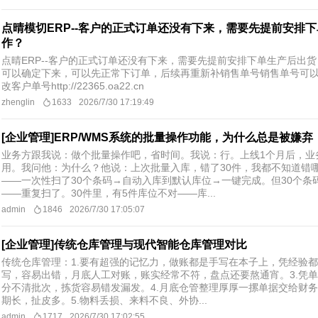
点晴模切ERP--客户的正式订单还没有下来，需要先提前安排
作？
点晴ERP--客户的正式订单还没有下来，需要先提前安排下单生产后出
可以确定下来，可以先正常下订单，后续再重新补销售单号销售单号可以
改客户单号http://22365.oa22.cn
zhenglin
1633
2026/7/30 17:19:49
[企业管理]ERP/WMS系统的批量操作功能，为什么总是被嫌弃
业务方跟我说：做个批量操作吧，省时间。我说：行。上线1个月后，业
用。我问他：为什么？他说：上次批量入库，错了30件，我都不知道错
——一次性扫了30个条码→自动入库到默认库位→一键完成。但30个条
——重复扫了。30件里，有5件库位不对——库...
admin
1846
2026/7/30 17:05:07
[企业管理]传统仓库管理与现代智能仓库管理对比
传统仓库管理：1.要有超强的记忆力，做账都是手写在本子上，凭经验都
写，容易出错，月底人工对账，账实经常不符，盘点还要熬通宵。3.凭
分不清批次，拣货容易错发漏发。4.月底仓管整理厚厚一摞单据交给财
期长，扯皮多。5.物料丢损、来料不良、外协...
admin
1717
2026/7/30 17:02:55