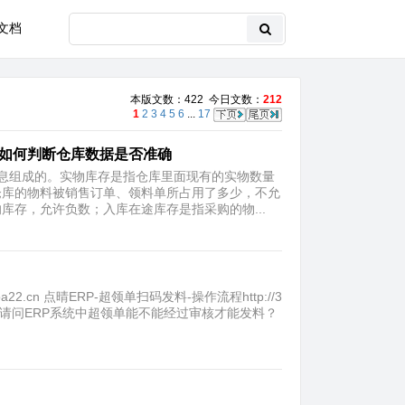
文档
本版文数：422 今日文数：
212
1
2
3
4
5
6
...
17
，如何判断仓库数据是否准确
息组成的。实物库存是指仓库里面现有的实物数量
仓库的物料被销售订单、领料单所占用了多少，不允
存，允许负数；入库在途库存是指采购的物...
a22.cn 点晴ERP-超领单扫码发料-操作流程http://3
oa22.cn 请问ERP系统中超领单能不能经过审核才能发料？