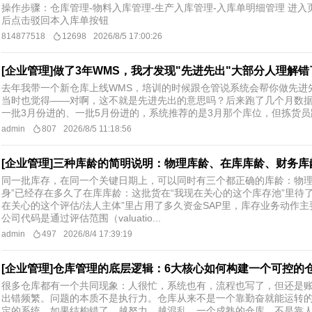
操作步骤：仓库管理-物料入库管理-生产入库管理-入库单明细管理 进
后点击驳回本入库单按钮
814877518
12698
2026/8/5 17:00:26
[企业管理]做了3年WMS，我才发现"先进先出"大部分人理解错
去年我带一个新仓库上线WMS，培训的时候跟仓管说系统会帮你做先进
当时也觉得——对啊，这不就是先进先出的意思吗？后来跑了几个月数据
一批3月份进的、一批5月份进的，系统推荐的是3月那个库位，但拣货员跑
admin
807
2026/8/5 11:18:56
[企业管理]三种库龄的简明说明：物理库龄、在库库龄、财务库
同一批库存，在同一个关键日期上，可以同时有三个都正确的库龄：物理
身”已经存在多久了在库库龄：这批货在“我现在关心的这个库存池”里待
在关心的这个评估/法人主体”里占用了多久资金SAP里，库存业务动作主
公司代码是通过评估范围（valuatio...
admin
497
2026/8/4 17:39:19
[企业管理]仓库管理的底层逻辑：6大核心如何构建一个可控的
很多仓库都有一个共同现象：人很忙，系统也有，流程也写了，但还是
出错频繁。问题的本质不是执行力。仓库从来不是一个靠勤奋就能运转
定的系统。如果结构错了，越努力，越混乱。一个成熟的仓库，不是靠