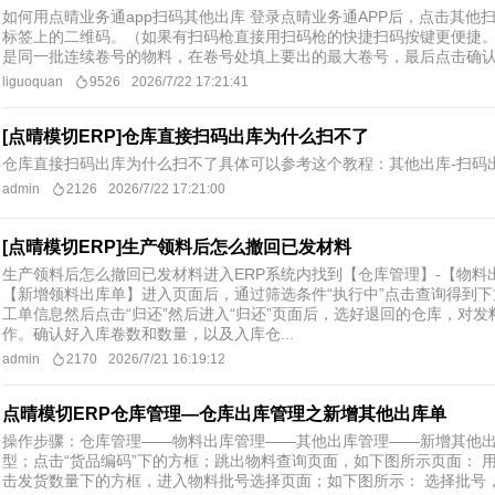
如何用点晴业务通app扫码其他出库 登录点晴业务通APP后，点击其他
标签上的二维码。（如果有扫码枪直接用扫码枪的快捷扫码按键更便捷。
是同一批连续卷号的物料，在卷号处填上要出的最大卷号，最后点击确认出
liguoquan
9526
2026/7/22 17:21:41
[点晴模切ERP]仓库直接扫码出库为什么扫不了
仓库直接扫码出库为什么扫不了具体可以参考这个教程：其他出库-扫码出库http:/
admin
2126
2026/7/22 17:21:00
[点晴模切ERP]生产领料后怎么撤回已发材料
生产领料后怎么撤回已发材料进入ERP系统内找到【仓库管理】-【物料
【新增领料出库单】进入页面后，通过筛选条件“执行中”点击查询得到
工单信息然后点击“归还”然后进入“归还”页面后，选好退回的仓库，对发
作。确认好入库卷数和数量，以及入库仓...
admin
2170
2026/7/21 16:19:12
点晴模切ERP仓库管理—仓库出库管理之新增其他出库单
操作步骤：仓库管理——物料出库管理——其他出库管理——新增其他出
型；点击“货品编码”下的方框；跳出物料查询页面，如下图所示页面： 
击发货数量下的方框，进入物料批号选择页面；如下图所示： 选择批号，