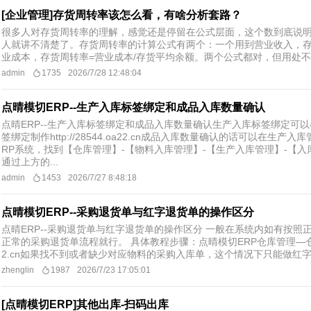
[企业管理]存货周转率该怎么看，有啥分析套路？
很多人对存货周转率的理解，感觉还是停留在公式层面，这个数到底说
人就讲不清楚了。存货周转率的计算公式有两个：一个用到营业收入，存
业成本，存货周转率=营业成本/存货平均余额。两个公式都对，但用处不
admin
1735
2026/7/28 12:48:04
点晴模切ERP--生产入库标签绑定和成品入库数量确认
点晴ERP--生产入库标签绑定和成品入库数量确认生产入库标签绑定可以
签绑定制作http://28544.oa22.cn成品入库数量确认的话可以在生产
RP系统，找到【仓库管理】-【物料入库管理】-【生产入库管理】-【入
通过上方的...
admin
1453
2026/7/27 8:48:18
点晴模切ERP--采购退货单与红字退货单的操作区分
点晴ERP--采购退货单与红字退货单的操作区分 一般在系统内如有按
正常的采购退货单流程就行。 具体教程步骤：点晴模切ERP仓库管理—仓库出库
2.cn如果找不到或者缺少对应物料的采购入库单，这个情况下只能做红字退
zhenglin
1987
2026/7/23 17:05:01
[点晴模切ERP]其他出库-扫码出库