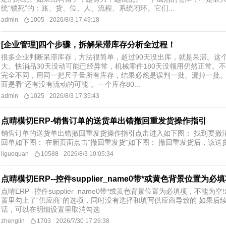
统“锁死”的：账、货、位、人、流程、系统闭环。它们...
admin
1005
2026/8/3 17:49:18
[企业管理]四个步骤，拆解呆滞库存分析全过程！
很多企业判断呆滞库存，方法很简单，超过90天没出库，就是呆滞。这
大。快消品30天没动可能已经异常，机械零件180天没领用仍然正常。
完全不同，用同一把尺子量所有库存，结果必然是误判一批、漏掉一批。
而是看“还有没有流动的可能”。一个库存80...
admin
1025
2026/8/3 17:35:43
点晴模切ERP-销售订单的送货单出错撤回重发货操作指引
销售订单的送货单出错撤回重发货操作指引​ ​点击进入如下图： 找到要
回单如下图： 在新页面点击”撤回重发货”如下图： 撤回重发货后，该
liguoquan
10588
2026/8/3 10:05:34
点晴模切ERP--控件supplier_name0带*或黄色背景位置为必
点晴ERP--控件supplier_name0带*或黄色背景位置为必填项，不能
置里勾上了“供应商”的选项，同时没有选择和填写供应商导致的 如果后
话，可以在明细设置里取消勾选
zhenglin
1703
2026/7/30 17:26:38