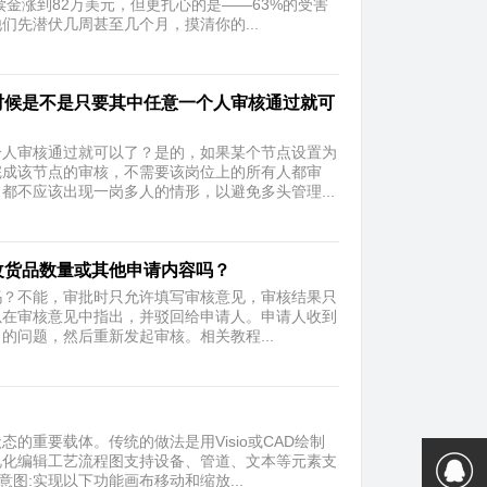
赎金涨到82万美元，但更扎心的是——63%的受害
先潜伏几周甚至几个月，摸清你的...
的时候是不是只要其中任意一个人审核通过就可
个人审核通过就可以了？是的，如果某个节点设置为
完成该节点的审核，不需要该岗位上的所有人都审
不应该出现一岗多人的情形，以避免多头管理...
改货品数量或其他申请内容吗？
吗？不能，审批时只允许填写审核意见，审核结果只
以在审核意见中指出，并驳回给申请人。申请人收到
题，然后重新发起审核。 ​相关教程...
重要载体。传统的做法是用Visio或CAD绘制
视化编辑工艺流程图支持设备、管道、文本等元素支
图:实现以下功能画布移动和缩放...