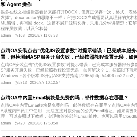
和 Agent 操作
很多在线文档编辑器看起来能打开DOCX，但真正保存一次，格式、表格
发挥”。docx-editor的思路不一样：它把DOCX当成需要认真理解的
ML编辑，再写回.docx。这篇不展开源码长拆，只用几分钟讲清楚：它
程序员收藏，以及它和普...
admin
168
2026/8/7 11:08:33
点晴OA安装点击“优化IIS设置参数”时提示错误：已完成本服
置，但检测到ASP服务开启失败，已经按照教程设置无误，如
点晴OA安装点击“优化IIS设置参数”时提示错误：已完成本服务器部分
SP服务开启失败，已经按照教程设置无误，如何解决？ 1、按照以下教程设
Windows下各个版本IIS开启ASP支持指南[72965]http://4406.oa22.cn​2
admin
5813
2026/8/7 10:12:57
点晴OA中内置Email模块是免费的吗，邮件数据存在哪里？
点晴OA中内置Email模块是免费的吗，邮件数据存在哪里？​点晴OA
A系统内部员工中使用，无法直接对接外面的公共Email地址。如果需要对
理，可以参照以下教程，实现接管外部的Email邮件。也可以采用Cloudflare
admin
420
2026/8/6 17:53:50