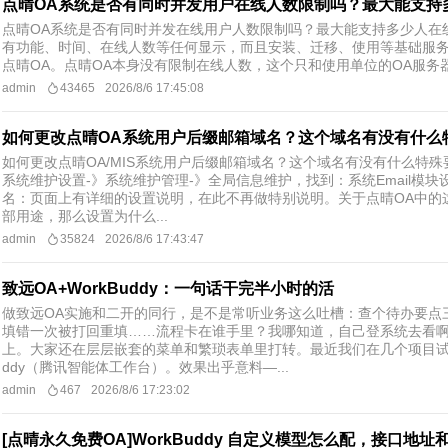
点晴OA系统是否有同时并发用户在线人数限制吗？最大能支持
点晴OA系统是否有同时并发在线用户人数限制吗？最大能支持多少人在线
有功能、时间、在线人数等任何显示，而且安装、迁移、使用等基础服
点晴OA。点晴OA本身没有限制在线人数，这个只和使用单位的OA服务器
admin
43465
2026/8/6 17:45:08
如何更改点晴OA系统用户后缀邮箱域名？这个域名有没有什么
如何更改点晴OA/MIS系统用户后缀邮箱域名？这个域名有没有什么特殊要
系统维护设置-》系统维护管理-》全局信息维护，找到：系统Email模块设
名：页面上有详细的设置说明，在此不再做特别说明。关于点晴OA中的
部用途，那么设置为什么...
admin
35824
2026/8/6 17:43:47
致远OA+WorkBuddy：一句话干完半小时的活
做致远OA实施和二开的同行，是不是常听业务这么吐槽：查个待办要点
填错一次被打回重填……流程卡在谁手里？我哪知道，自己登系统去看
上。大家还在层层嵌套的菜单和繁琐表单里打转。最近我们在几个项目试了个
ddy（腾讯智能体工作台）。效果出乎意料—...
admin
467
2026/8/6 17:23:02
[点晴永久免费OA]WorkBuddy 自定义模型怎么配，接口地址和 A