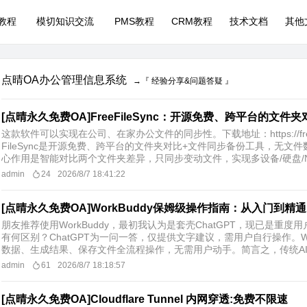
P教程
模切知识交流
PMS教程
CRM教程
技术文档
其他
点晴OA办公管理信息系统
→『 经验分享&问题答疑 』
[点晴永久免费OA]FreeFileSync：开源免费、跨平台的文件
这款软件可以实现在公司、在家办公文件的同步性。下载地址：https://freefil
FileSync是开源免费、跨平台的文件夹对比+文件同步备份工具，无文
心作用是智能对比两个文件夹差异，只同步变动文件，实现多设备/硬盘/NA
admin
24
2026/8/7 18:41:22
[点晴永久免费OA]WorkBuddy保姆级操作指南：从入门到精
朋友推荐使用WorkBuddy，最初我认为是套壳ChatGPT，现已是重度用户
有何区别？ChatGPT为一问一答，仅提供文字建议，需用户自行操作。W
数据、生成结果、保存文件全流程操作，无需用户动手。简言之，传统AI.
admin
61
2026/8/7 18:18:57
[点晴永久免费OA]Cloudflare Tunnel 内网穿透:免费不限速