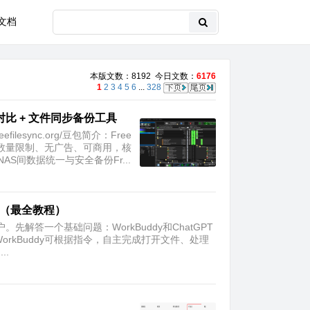
文档
本版文数：8192 今日文数：
6176
1
2
3
4
5
6
...
328
夹对比 + 文件同步备份工具
esync.org/豆包简介：Free
件数量限制、无广告、可商用，核
S间数据统一与安全备份Fr...
通（最全教程）
。先解答一个基础问题：WorkBuddy和ChatGPT
orkBuddy可根据指令，自主完成打开文件、处理
..