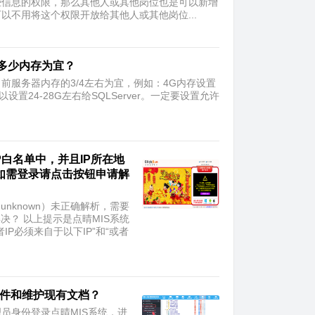
些信息的权限，那么其他人或其他岗位也是可以新增
不用将这个权限开放给其他人或其他岗位...
配多少内存为宜？
当前服务器内存的3/4左右为宜，例如：4G内存设置
设置24-28G左右给SQLServer。一定要设置允许
IP白名单中，并且IP所在地
，如需登录请点击按钮申请解
（unknown）未正确解析，需要
决？ 以上提示是点晴MIS系统
P必须来自于以下IP”和“或者
文件和维护现有文档？
员身份登录点晴MIS系统，进