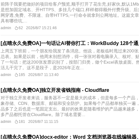
前阵子我要把做好的项目给客户预览,顺手打开了花生壳,好家伙,默认1Mb
是想加固定域名、开HTTPS、多挂几个端口,样样都得额外付费升级。后来我换成了
网穿透,免费、不限速、自带HTTPS,一行命令就拿到公网地址。这篇文
具有哪些坑,...
admin
62
2026/8/7 15:21:46
[点晴永久免费OA]一句话让AI替你打工：WorkBuddy 128
上周五下班前，一个朋友给我发了条消息。他说，老板临时甩过来200
总表。如果是以前，他周末别想消停，得一张张对着电脑录入、核对、
了一句话：把这200张发票识别了，按部门归类，做个Excel表放桌面
活儿干完了。这不是段子，是2026年正在...
admin
185
2026/8/7 11:13:40
[点晴永久免费OA]独立开发省钱指南 - Cloudflare
对于独立开发者来说，服务器不一定是最大的成本，但是每多一个产品
象存储、CDN、数据库、邮箱和安全防护。如果每个产品都单独买一遍
品多了之后也是一笔固定支出。最好的效果是随着维护的产品越来越多
多产品都托管在Cloudflare。除了域名需要...
admin
181
2026/8/7 11:11:15
[点晴永久免费OA]docx-editor：Word 文档浏览器在线