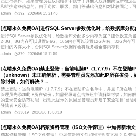
员进行操作。如果管理员在权限维护中赋予了其他人或其他岗位新增这
和维护这些信息的。由于岗位、职级、部门等基础信息相对比较固定，可以
admin
392
2026/8/6 15:21:46
[点晴永久免费OA]进行SQL Server参数优化时，给数据库分
进行SQLServer参数优化时，给数据库分配多少内存为宜？建议设置为
2-3G、8G内存可以设置5-6G、16G内存可以设置12G左右、32G内存可以
使用的内存大小，否则SQLServer数据库会将服务器全部内存耗...
admin
370
2026/8/6 15:11:59
[点晴永久免费OA]禁止登陆：当前电脑IP（1.7.7.9）不在登陆
（unknown）未正确解析，需要管理员先添加此IP所在省份
除封锁，如何解决？...
禁止登陆：当前电脑IP（1.7.7.9）不在登陆IP白名单中，并且IP所在地
管理员先添加此IP所在省份，如需登录请点击按钮申请解除封锁，如何解
的登录安全防范功能，出现此提示的原因是管理员开启了安全项目“登陆者I
登陆者IP必须...
admin
33019
2026/8/6 15:03:18
[点晴永久免费OA]档案资料管理（ISO文件管理）中如何新增
档案资料管理（ISO文件管理）中如何新增文件和维护现有文档？ 以管理