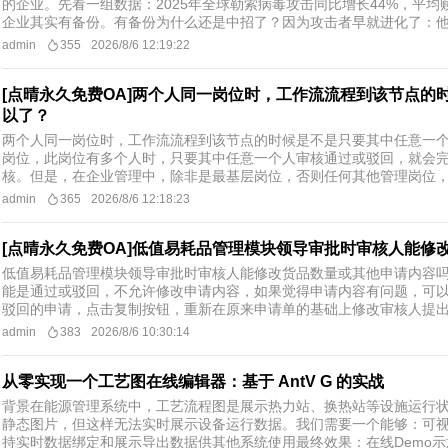
的企业。先看一组数据：2025年全球勒索病毒攻击同比增长44%，平均
企业其实有备份。有备份为什么还是中招了？因为攻击者早就进化了：他们
admin
355
2026/8/6 12:19:22
[点晴永久免费OA]两个人同一岗位时，工作流流程到该节点
以了？
两个人同一岗位时，工作流流程到该节点的时候是不是只要其中任意一
岗位，此岗位有多个人时，只要其中任意一个人审核通过或驳回，就会
核。但是，在企业管理中，除非是最基层岗位，否则任何其他管理岗位，都
admin
365
2026/8/6 12:18:23
[点晴永久免费OA]低值易耗品管理模块领导审批时审核人能修
低值易耗品管理模块领导审批时审核人能修改货品数量或其他申请内容
能是通过或驳回，不允许修改申请内容，如果觉得申请内容有问题，可
驳回的申请，点击复制按钮，重新在原来申请单的基础上修改审核人提出的问
admin
383
2026/8/6 10:30:14
从零实现一个工艺图在线编辑器：基于 AntV G 的实战
背景在能源管理系统中，工艺流程图是展示热力站、换热站等设施运行状态的
静态图片，但这样无法实时展示设备运行数据。我们需要一个能够：可
持实时数据绑定和展示导出数据供其他系统使用最终效果：在线Demo示意