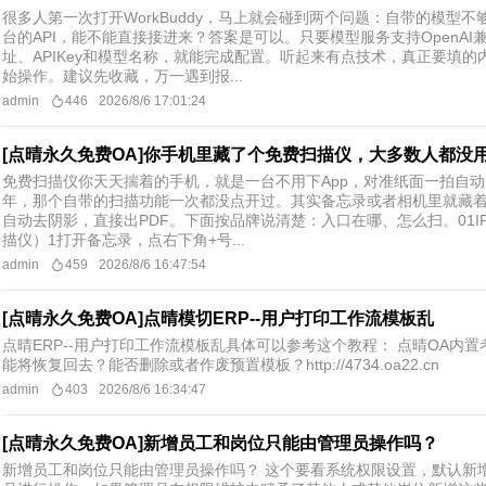
很多人第一次打开WorkBuddy，马上就会碰到两个问题：自带的模型
台的API，能不能直接接进来？答案是可以。只要模型服务支持OpenA
址、APIKey和模型名称，就能完成配置。听起来有点技术，真正要填
始操作。建议先收藏，万一遇到报...
admin
446
2026/8/6 17:01:24
[点晴永久免费OA]你手机里藏了个免费扫描仪，大多数人都没
免费扫描仪你天天揣着的手机，就是一台不用下App，对准纸面一拍自动
年，那个自带的扫描功能一次都没点开过。其实备忘录或者相机里就藏
自动去阴影，直接出PDF。下面按品牌说清楚：入口在哪、怎么扫。01IPH
描仪）1打开备忘录，点右下角+号...
admin
459
2026/8/6 16:47:54
[点晴永久免费OA]点晴模切ERP--用户打印工作流模板乱
点晴ERP--用户打印工作流模板乱具体可以参考这个教程： 点晴OA
能将恢复回去？能否删除或者作废预置模板？http://4734.oa22.cn
admin
403
2026/8/6 16:34:47
[点晴永久免费OA]新增员工和岗位只能由管理员操作吗？
新增员工和岗位只能由管理员操作吗？ 这个要看系统权限设置，默认新