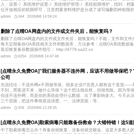
入：设置-》系统维护设置-》系统维护管理-》系统权限维护，找到：档
位开放相应的权限即可，注意档案资料维护是分成了读写编删四种权限
admin
344
2026/8/6 14:59:24
删除了点晴OA网盘内的文件或文件夹后，能恢复吗？
删除了点晴OA网盘内的文件或文件夹后，能恢复吗？不能，文件和文件
每天定期备份OA系统相关文件和数据库，方法参考：点晴OA系统数据备份指南： h
装后恢复备份数据操作指引： http://4779.oa22.cn
admin
9354
2026/8/6 14:47:46
[点晴永久免费OA]"我们服务器不连外网，应该不用做等保吧
公司
先说结论：不连外网≠不用做等保。很多企业IT负责人都有这个直觉—
不到，黑客进不来，做什么等保？这个想法很自然，但很危险。因为等
你连不连外网，而是你的系统处理什么数据、出了事影响多大。今天从
三个层面，把这件事彻底说清楚。一、法律层面：等...
admin
358
2026/8/6 12:28:35
[点晴永久免费OA]勒索病毒只能靠备份救命？大错特错！这5
中了勒索病毒怎么办？有备份就恢复，没备份就交赎金。这是大多数人