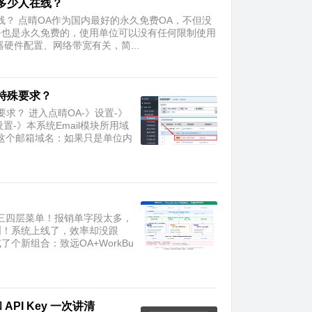
多少人在线？
？ 点晴OA作为国内最好的永久免费OA，不但没
务也是永久免费的，使用单位可以没有任何限制使用
硬件配置、网络带宽有关，简...
特殊要求？
求？ 进入点晴OA-》设置-》
置-》本系统Email模块所用域
这个邮箱域名：如果只是单位内
三四层菜单！报销单字段太多，
啊！系统上线了，效率却没跟
新组合：致远OA+WorkBu
PI Key 一次讲清