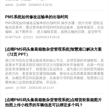
admin
4085
2026/6/15 9:32:01
PMS系统如何修改运输单的出场时间
PMS系统如何修改运输单的出场时间 操作步骤：统计分析-货柜运
输信息查询，通过查询条件找到对应的运输单，选择单据后，点击
编辑，如下图所示： 进入编辑页面，选择正确的日期，提交即可
814877518
5121
2026/3/13 9:28:18
[点晴PMS码头集装箱散杂货管理系统]智慧港口解决方案
（72页 PPT）
港口作为综合交通运输体系的核心节点、全球贸易的关键枢纽，其
发展水平直接关联区域经济活力与国家对外开放格局。在新一代信
息技术浪潮推动下，智慧港口应运而生，成为港口行业转型升级的
必然方向，更是落实交通强国战略、推动水运高质量发展的重要载
体。从概念界定到实践推进，从政策引导到技术赋能，智慧港口正
重构港口运营的底层逻辑，开启高...
admin
7605
2026/1/30 18:13:47
[点晴PMS码头集装箱散杂货管理系统]点晴货柜装箱图片
拍照上传小程序的车辆信息可以绑定多个吗？