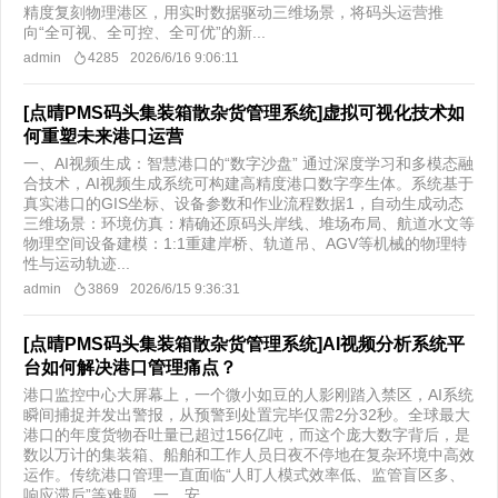
精度复刻物理港区，用实时数据驱动三维场景，将码头运营推
向“全可视、全可控、全可优”的新...
admin
4285
2026/6/16 9:06:11
[点晴PMS码头集装箱散杂货管理系统]虚拟可视化技术如
何重塑未来港口运营
​一、AI视频生成：智慧港口的“数字沙盘” 通过深度学习和多模态融
合技术，AI视频生成系统可构建高精度港口数字孪生体。系统基于
真实港口的GIS坐标、设备参数和作业流程数据1，自动生成动态
三维场景：环境仿真：精确还原码头岸线、堆场布局、航道水文等
物理空间设备建模：1:1重建岸桥、轨道吊、AGV等机械的物理特
性与运动轨迹...
admin
3869
2026/6/15 9:36:31
[点晴PMS码头集装箱散杂货管理系统]AI视频分析系统平
台如何解决港口管理痛点？
港口监控中心大屏幕上，一个微小如豆的人影刚踏入禁区，AI系统
瞬间捕捉并发出警报，从预警到处置完毕仅需2分32秒。全球最大
港口的年度货物吞吐量已超过156亿吨，而这个庞大数字背后，是
数以万计的集装箱、船舶和工作人员日夜不停地在复杂环境中高效
运作。传统港口管理一直面临“人盯人模式效率低、监管盲区多、
响应滞后”等难题。一、安...