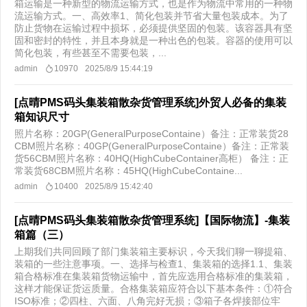
箱运输是一种新型的物流运输方式，也是作为物流中常用的一种物
流运输方式。一、高效率1、简化包装并节省大量包装成本。为了
防止货物在运输过程中损坏，必须提供坚固的包装。该容器具有坚
固和密封的特性，并且本身就是一种出色的包装。容器的使用可以
简化包装，有些甚至不需要包装，...
admin
10970
2025/8/9 15:44:19
[点晴PMS码头集装箱散杂货管理系统]外贸人必备的集装
箱知识尺寸
照片名称：20GP(GeneralPurposeContaine）备注：正常装货28
CBM照片名称：40GP(GeneralPurposeContaine）备注：正常装
货56CBM照片名称：40HQ(HighCubeContainer高柜） 备注：正
常装货68CBM照片名称：45HQ(HighCubeContaine...
admin
10400
2025/8/9 15:42:40
[点晴PMS码头集装箱散杂货管理系统]【国际物流】-集装
箱篇（三）
上期我们共同回顾了部门集装箱主要标识，今天我们聊一聊提箱、
装箱的一些注意事项。一、选择与检查1、集装箱的选择1.1、集装
箱合格标准在集装箱货物运输中，首先应选用合格标准的集装箱，
这样才能保证货运质量。合格集装箱应符合以下基本条件：①符合
ISO标准；②四柱、六面、八角完好无损；③箱子各焊接部位牢