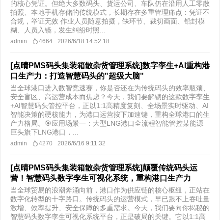
的核心凭证。但绝大多数码头、货运公司、车队仍在沿用人工零散
拍照、本地手机存储的传统模式，长期存在多重管理痛点：凭证不
合规，举证无效 作业人员随意拍摄，缺环节、裁切画面、铅封模
糊、人员入镜，发生纠纷时照...
admin
4664
2026/6/18 14:52:18
[点晴PMS码头集装箱散杂货管理系统]数字孪生+AI重构港
口生产力：打造智慧码头的"超级大脑"
当全球港口进入数智竞速赛，你是否还在为传统码头的效率瓶颈、
安全盲区、高运营成本而焦虑？今天，我们要解锁的这款数字孪生
+AI智慧码头管控平台，正以1:1高精度复刻、全场景实时驱动、AI
智能决策的硬核能力，为港口运营按下加速键，重构全球港口的生
产力格局。🎯应用场景一：大型LNG港口全流程智能管控某能源
巨头旗下LNG港口，...
admin
4270
2026/6/16 9:11:32
[点晴PMS码头集装箱散杂货管理系统]颠覆传统码头运
营！智慧码头数字孪生可视化系统，重构港口生产力
当全球贸易的浪潮奔涌向前，港口作为供应链的核心枢纽，正站在
数字化转型的十字路口。传统码头的运营模式，早已跟不上吞吐量
激增、效率提升、安全保障的多重需求。今天，我们要向你揭秘的
智慧码头数字孪生可视化系统平台，正是破局的关键。它以1:1高