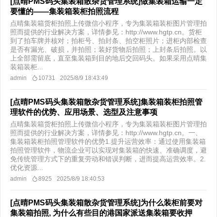
[点晴PMS码头集装箱散杂货管理系统]做集装箱运输一定
要懂的——集装箱装柜拍照流程
点晴集装箱货柜拍照上传微信小程序，专为集装箱装柜图片管理拍
照而提供的行业解决方案，详情参见：http://www.hgtp.cn。​​货柜
到了拍车牌并核对；拍柜号、拍封条、拍空柜照片；进柜内部检查
是否有漏光、破损，并拍照；装好货物后拍照；上封条后拍照。以
上全部需留底，直至集装箱到目的地后交回码头。如果采用点晴集
装箱装柜...
admin
10731
2025/8/9 18:43:49
[点晴PMS码头集装箱散杂货管理系统]集装箱装柜拍照管
理软件的优势、应用场景、选型及注意事项
点晴集装箱货柜拍照上传微信小程序，专为集装箱装柜图片管理拍
照而提供的行业解决方案，详情参见：http://www.hgtp.cn。一、
集装箱装柜拍照管理软件的优势1.提升运营效率：通过使用集装箱
拍照管理软件，物流企业可以实现对集装箱的快速、准确调度，避
免传统管理方式下的重复劳动和错误判断，进而提高运营效率。2.
优化资源...
admin
8925
2025/8/9 18:40:53
[点晴PMS码头集装箱散杂货管理系统]为什么装柜前要对
集装箱拍照, 为什么有些目的港国家派送集装箱要收押