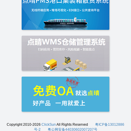
Copyright 2010-2026
ClickSun
All Rights Reserved
粤ICP备13012886
号-2
粤公网安备44030602007207号