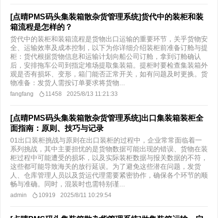
[点晴PMS码头集装箱散杂货管理系统]货代中的装柜和装
箱流程是怎样的？
货代中的装柜和装箱流程是货物出口运输的重要环节，关乎货物安
全、运输效率及成本控制，以下为你详细介绍装柜前准备订舱与提
柜：货代根据货物信息和运输计划向船公司订舱，拿到订舱确认
后，安排拖车公司到指定堆场提取集装箱。提柜时要检查集装箱外
观是否有损坏、变形，箱门能否正常开关，如有问题及时更换。货
物准备：发货人需按订单要求将货物...
fangfang
11458
2025/8/13 11:21:33
[点晴PMS码头集装箱散杂货管理系统]出口集装箱装柜全
面指南：原则、技巧与记录
01出口装柜挑战与原则在出口装柜的过程中，企业常常面临着一
系列挑战，其中主要担忧的是货物数据可能出现的错误、货物在装
柜过程中可能遭受的损坏，以及实际装柜数据与报关数据的不符，
这些都可能导致海关的放行延误。为了避免这些潜在问题，发货
人、仓库管理人员以及货运代理需要紧密协作，确保各个环节的顺
畅与准确。同时，混装时也需特别谨...
admin
10919
2025/8/11 10:29:54