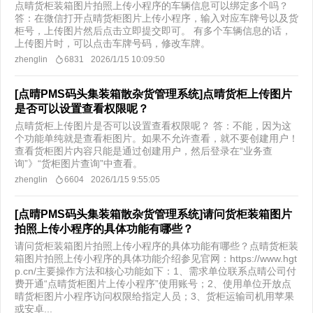
点晴货柜装箱图片拍照上传小程序的车辆信息可以绑定多个吗？
答：在微信打开点晴货柜图片上传小程序，输入对应车牌号以及货
柜号，上传图片然后点击立即提交即可。 有多个车辆信息的话，
上传图片时，可以点击车牌号码，修改车牌。​
zhenglin
6831
2026/1/15 10:09:50
[点晴PMS码头集装箱散杂货管理系统]点晴货柜上传图片
是否可以设置查看权限呢？
点晴货柜上传图片是否可以设置查看权限呢？ 答：不能，因为这
个功能单纯就是查看柜图片。如果不允许查看，就不要创建用户！
查看货柜图片内容只能是通过创建用户，然后登录在“业务查
询”》“货柜图片查询”中查看。​ ​
zhenglin
6604
2026/1/15 9:55:05
[点晴PMS码头集装箱散杂货管理系统]请问货柜装箱图片
拍照上传小程序的具体功能有哪些？
请问货柜装箱图片拍照上传小程序的具体功能有哪些？点晴货柜装
箱图片拍照上传小程序的具体功能介绍参见官网：https://www.hgt
p.cn/主要操作方法和核心功能如下：1、需求单位联系点晴公司付
费开通“点晴货柜图片上传小程序”使用账号；2、使用单位开放点
晴货柜图片小程序访问权限给指定人员；3、货柜运输司机用苹果
或安卓...