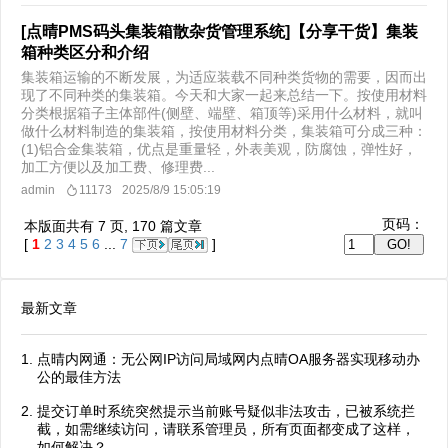
[点晴PMS码头集装箱散杂货管理系统]【分享干货】集装
箱种类区分和介绍
集装箱运输的不断发展，为适应装载不同种类货物的需要，因而出
现了不同种类的集装箱。今天和大家一起来总结一下。按使用材料
分类根据箱子主体部件(侧壁、端壁、箱顶等)采用什么材料，就叫
做什么材料制造的集装箱，按使用材料分类，集装箱可分成三种：
(1)铝合金集装箱，优点是重量轻，外表美观，防腐蚀，弹性好，
加工方便以及加工费、修理费...
admin
11173
2025/8/9 15:05:19
页码：
本版面共有
7
页,
170
篇文章
[
1
2
3
4
5
6
...
7
]
最新文章
点晴内网通：无公网IP访问局域网内点晴OA服务器实现移动办
公的最佳方法
提交订单时系统突然提示当前账号疑似非法攻击，已被系统拦
截，如需继续访问，请联系管理员，所有页面都变成了这样，
如何解决？