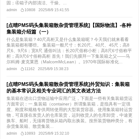
固；④箱子内部清洁、干燥、...
admin
10808
2025/8/9 15:41:55
[点晴PMS码头集装箱散杂货管理系统]【国际物流】-各种
集装箱介绍篇（一）
什么是集装箱？40尺高柜又是什么集装箱呢？今天我们就来看看
集装箱都有哪些。 集装箱一般尺寸：长20尺、40尺、45尺；高8
尺6、9尺6；宽8尺 通俗叫法：长20尺俗称小柜；高8尺6寸俗称平
柜；高9尺6寸俗称高柜 首先！我们先膜拜一下集装箱之父——马
尔科姆·麦克莱恩（MalcomMcLean）。1970年国际标准化...
admin
11162
2025/8/9 15:38:23
[点晴PMS码头集装箱散杂货管理系统]外贸知识：集装箱
的基本常识及相关专业词汇的英文表述方法
集装箱在进出口货物运输中应用广泛，下面是一些有关集装箱货运
方面常识：一.集装箱（container）所谓集装箱，是指具有一定强
度、刚度和规格专供周转使用的大型装货容器。使用集装箱转运货
物，可直接在发货人的仓库装货，运到收货人的仓库卸货，中途更
换车、船时，无须将货物从箱内取出换装。按所装货物种类分，有
杂货集装箱、散货集装...
admin
10893
2025/8/9 15:32:10