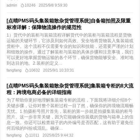
admin
10246
2025/9/8 9:59:30
[点晴PMS码头集装箱散杂货管理系统]自备箱拍照及限重
标准详解：保障物流操作的规范性
1）货代中的装柜与装箱流程详解货代中的装柜与装箱流程是货物
运输的关键环节，它涉及到如何高效、安全地将货物装入集装箱或
货柜中。这个流程不仅需要专业的知识和技能，还需要严谨的计划
和细致的操作。通过了解装柜与装箱的具体步骤和注意事项，我们
可以更好地掌握货物运输的各个环节，确保货物能够安全、准时地
到达目的地。2.装柜的定义...
fangfang
10632
2025/9/1 10:33:31
[点晴PMS码头集装箱散杂货管理系统]集装箱专柜的8大流
程：跨境电商必备的详细指南
为了帮助你更好地理解集装箱专柜的流程，下面我将详细介绍8个
关键步骤，让你对整个装柜过程一目了然，确保你的跨境物流顺畅
无忧。1.拍摄柜号照片首先，装柜的第一步就是拍摄集装箱的柜号
照片。这一步非常关键，因为它能确保你装载的货物与箱单上的信
息一致。你还可以检查箱子的内外编号是否匹配，这有助于避免任
何后续的纠纷或混乱。确保...
fangfang
11011
2025/8/25 9:44:32