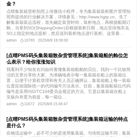
金？
点晴集装箱货柜拍照上传微信小程序，专为集装箱装柜图片管理拍
照而提供的行业解决方案，详情参见：http://www.hgtp.cn。先了
解集装箱装运流程，首先确定装货时间，装柜地点，再根据船期订
舱，当拿到SO(ShippingOrder)后根据装柜日期，地点安排拖车去
SO上指定的地点提柜，然后送到装柜地点进行装柜。这里着...
admin
10765
2025/8/9 18:39:00
[点晴PMS码头集装箱散杂货管理系统]集装箱船的舱位怎
么表示？给你涨涨知识
我看到不少知友在问如何看懂集装箱船舶的贝位。找到一个比较简
洁的文章分享给大家。为准确地表示每一集装箱在船上的装箱位
置，以便于计算机管理和有关人员正确辨认，集装箱船上每一装箱
位置应按国际统一的代码编号方法表示。目前，集装箱船箱位代码
编号是采用ISO/TC104委员会规定的方法。它是以集装箱在船上
呈纵向布置为前提，每一箱位...
admin
11672
2025/8/9 15:46:47
[点晴PMS码头集装箱散杂货管理系统]集装箱运输的特点
是什么？
在物流运输中，必不可少的是使用集装箱。与传统运输不同，集装