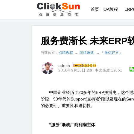
首页
OA教程
ER
服务费渐长 未来ERP
当前位置：
点晴教程
→
闲情逸致
→
『 微信好文 』
admin
2010年9月28日 2:9
本文热度 12051
中国企业经历了20多年的ERP拼搏史，这个过程大致
阶段、90年代的Support(支持)阶段以及现在的S
的必要性、重要性和迫切性。
“服务”渐成厂商利润主体