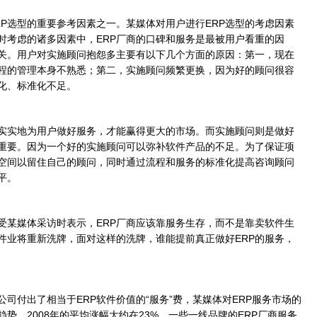
选型的重要参考因素之一。某媒体对用户进行ERP选型的考虑因素
时考虑的诸多因素中，ERP厂商的口碑和服务是最被用户看重的因
关。用户对实施顾问抱怨多主要有以下几个方面的原因：第一，现在
程的管理本身不熟悉；第二，实施顾问频繁更换，因为好的顾问很容
化、标准化不足。
实实地为用户做好服务，才能赢得更大的市场。而实施顾问则是做好
关重要。因为一个好的实施顾问可以弥补软件产品的不足。为了保证项
展空间以留住自己的顾问，同时通过流程和服务的标准化提高咨询顾问
平。
某媒体采访时表示，ERP厂商应该靠服务生存，而不是靠卖软件生
件业将重新洗牌，面对这样的洗牌，谁能提前真正做好ERP的服务，
司付出了相当于ERP软件价值的“服务”费，某媒体对ERP服务市场的
势，2008年的平均涨幅大约在23%，一些一线品牌的ERP厂商服务