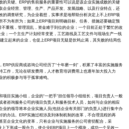
的关键。ERP的售前服务的重要性可以说是该企业实施成败的关键
取企业经营、管理、生产、产品开发、发展战略、以及行业特点，还
效的调查研究，为企业着想，实事求是地帮助分析决定上不上ERP项
所不为有所为；如果上ERP项目则明确目标、任务、措施还要确定预
领导不重视，管理混乱，资金难于到位的企业；一个目前正处于繁忙的改
好的企业；一个主生产计划经常变更，工艺路线及工艺文件与现场生产一线
建立起来的企业，仓促上ERP项目无疑是饮鸩止渴，其失败的结局也
RP供应商或咨询公司经历了“十年磨一剑”，积累了丰富的实施服务
支持工作，无论在研发费用，人才教育培训费用上也逐年加大投入力
企业的积极参与等于孤掌难鸣。
项目实施小组，企业的“一把手”担任领导小组组长，项目负责人一般
商或者咨询服务公司的项目负责人和服务技术人员，如何与企业的相应
企业的领导将本企业实施人员(包括企业有关部门的负责人)进行集中办
好的办法。ERP实施过程涉及到体制机制的改革，不合理流程的再
甚至企业文化的变革，只有企业与实施服务的公司密切配合，采
P，企业上下形成一股合力，使企业ERP项目上一个模块，成功一个见效一