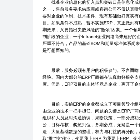
找准企业信息化的切入点和突破口是信息化成败
之一，售前服务要求供应商或咨询公司不仅认真听
要对企业的体制、技术条件、现有基础做好真实有
目。如果条件不成熟，暂不实施ERP，真正做到有
期效果，又要指出失败风险的“瓶颈”因素。一个
制阶段的企业；一个Intranet企业网络尚未建
严重不符合，产品的基础BOM和期量标准体系尚未
是可想而知的。
最后，服务必须有用户的积极参与。不言而喻，E
经验。国内大部分的ERP厂商都在认真做好服务
度。但是，ERP项目的主体毕竟是企业，离开了
目前，实施ERP的企业都成立了项目领导小组和
由企业的技术一把手担任。问题的关键是ERP厂
组织和人员及时沟通协调，果断决策，一部分成功
公，目标考核，奖惩到位，务期必成，无疑是一个
造，大量基础数据的整理，权力与利益的再分配，
取“推”“拉”作业，变要我上ERP 为我要上ER