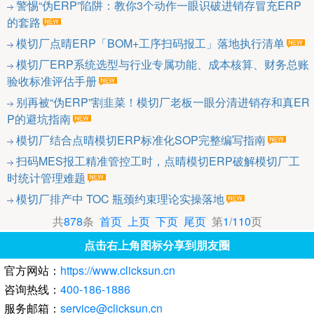
警惕“伪ERP”陷阱：教你3个动作一眼识破进销存冒充ERP
的套路
模切厂点晴ERP「BOM+工序扫码报工」落地执行清单
模切厂ERP系统选型与行业专属功能、成本核算、财务总账
验收标准评估手册
别再被“伪ERP”割韭菜！模切厂老板一眼分清进销存和真ER
P的避坑指南
模切厂结合点晴模切ERP标准化SOP完整编写指南
扫码MES报工精准管控工时，点晴模切ERP破解模切厂工
时统计管理难题
模切厂排产中 TOC 瓶颈约束理论实操落地
共
878
条
首页
上页
下页
尾页
第
1
/
110
页
点击右上角图标分享到朋友圈
官方网站：
https://www.clicksun.cn
咨询热线：
400-186-1886
服务邮箱：
service@clicksun.cn