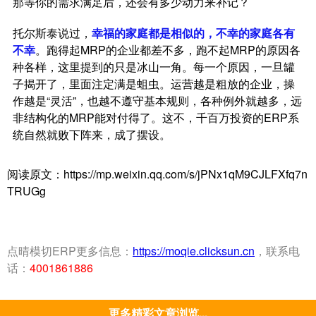
那等你的需求满足后，还会有多少动力来补记？
托尔斯泰说过，
幸福的家庭都是相似的，不幸的家庭各有
不幸
。跑得起MRP的企业都差不多，跑不起MRP的原因各
种各样，这里提到的只是冰山一角。每一个原因，一旦罐
子揭开了，里面注定满是蛆虫。运营越是粗放的企业，操
作越是“灵活”，也越不遵守基本规则，各种例外就越多，远
非结构化的MRP能对付得了。这不，千百万投资的ERP系
统自然就败下阵来，成了摆设。
阅读原文：https://mp.weixin.qq.com/s/jPNx1qM9CJLFXfq7n
TRUGg
点晴模切ERP更多信息：
https://moqie.clicksun.cn
，联系电
话：
4001861886
更多精彩文章浏览...