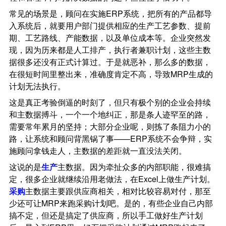
常见的场景是，顾问在实施ERP系统，把所有的产品都导
入系统后，就要用户部门提供相应的生产工艺参数、提前
期、工艺路线、产能数据，以及单位成本等。企业突然发
现，因为历来都是人工排产，执行者兼职计划，这些主数
据很多还没有正式计算过。于是就恶补，那么多的数据，
在很短时间里整出来，准确度肯定不高，导致MRP生成的
计划无法执行。
这是真正考验倒逼的时刻了，但只有极个别的企业会持续
和主数据搏斗，一个一个地纠正，那是条人迹罕至的路，
需要常年累月的坚持；大部分企业呢，则拣了条阻力小的
路，让系统和顾问背黑锅了事——ERP系统不会争辩，实
施顾问拿钱走人，主数据的差距就一直没法关闭。
这说的是
生产
主数据。因为牵扯众多的内部职能，很难搞
定，很多企业就继续沿用老做法，在Excel上做生产计划。
采购
主数据主要跟供应商相关，相对比较容易对付，那至
少还可让MRP来跑采购计划吧。是的，有些企业自己内部
搞不定，但还是搞定了供应商，所以手工做好生产计划