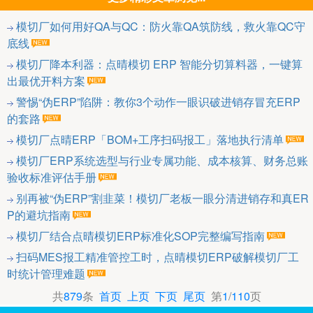
模切厂如何用好QA与QC：防火靠QA筑防线，救火靠QC守
底线
模切厂降本利器：点晴模切 ERP 智能分切算料器，一键算
出最优开料方案
警惕“伪ERP”陷阱：教你3个动作一眼识破进销存冒充ERP
的套路
模切厂点晴ERP「BOM+工序扫码报工」落地执行清单
模切厂ERP系统选型与行业专属功能、成本核算、财务总账
验收标准评估手册
别再被“伪ERP”割韭菜！模切厂老板一眼分清进销存和真ER
P的避坑指南
模切厂结合点晴模切ERP标准化SOP完整编写指南
扫码MES报工精准管控工时，点晴模切ERP破解模切厂工
时统计管理难题
共
879
条
首页
上页
下页
尾页
第
1
/
110
页