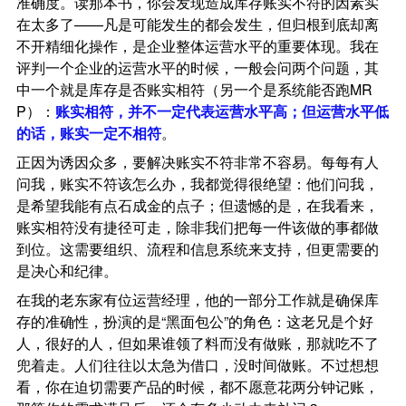
准确度。读那本书，你会发现造成库存账实不符的因素实
在太多了——凡是可能发生的都会发生，但归根到底却离
不开精细化操作，是企业整体运营水平的重要体现。我在
评判一个企业的运营水平的时候，一般会问两个问题，其
中一个就是库存是否账实相符（另一个是系统能否跑MR
P）：
账实相符，并不一定代表运营水平高；但运营水平低
的话，账实一定不相符
。
正因为诱因众多，要解决账实不符非常不容易。每每有人
问我，账实不符该怎么办，我都觉得很绝望：他们问我，
是希望我能有点石成金的点子；但遗憾的是，在我看来，
账实相符没有捷径可走，除非我们把每一件该做的事都做
到位。这需要组织、流程和信息系统来支持，但更需要的
是决心和纪律。
在我的老东家有位运营经理，他的一部分工作就是确保库
存的准确性，扮演的是“黑面包公”的角色：这老兄是个好
人，很好的人，但如果谁领了料而没有做账，那就吃不了
兜着走。人们往往以太急为借口，没时间做账。不过想想
看，你在迫切需要产品的时候，都不愿意花两分钟记账，