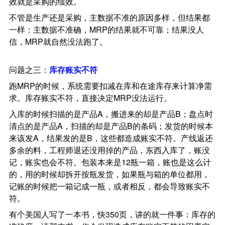
效就是采购的绩效。
不管是生产还是采购，主数据不准的原因多样，但结果都
一样：主数据不准确，MRP的结果就不可靠；结果没人
信，MRP就自然没法跑了。
问题之三：
库存账实不符
跑MRP的时候，系统需要扣减在库和在途库存来计算净需
求。库存账实不符，直接决定MRP没法运行。
入库的时候扫描的是产品A，搬进来的却是产品B；盘点时
清点的是产品A，扫描的却是产品B的条码；发货的时候本
来该发A，结果发的是B，这些都造成账实不符。产线返还
多余的料，工程师退还没用掉的产品，东西入库了，账没
记，账实也会不符。包装本来是12瓶一箱，账也是这么计
的，用的时候却拆开按瓶发货，如果瓶与箱的单位都用，
记账的时候把一箱记成一瓶，或者相反，都会导致账实不
符。
有个美国人写了一本书，快350页，讲的就一件事：库存的