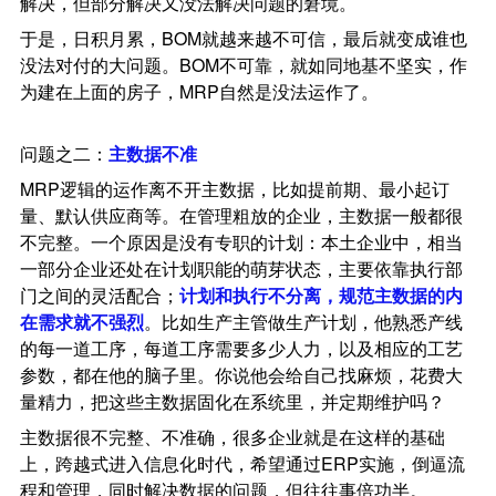
解决，但部分解决又没法解决问题的窘境。
于是，日积月累，BOM就越来越不可信，最后就变成谁也
没法对付的大问题。BOM不可靠，就如同地基不坚实，作
为建在上面的房子，MRP自然是没法运作了。
问题之二：
主数据不准
MRP逻辑的运作离不开主数据，比如提前期、最小起订
量、默认供应商等。在管理粗放的企业，主数据一般都很
不完整。一个原因是没有专职的计划：本土企业中，相当
一部分企业还处在计划职能的萌芽状态，主要依靠执行部
门之间的灵活配合；
计划和执行不分离，规范主数据的内
在需求就不强烈
。比如生产主管做生产计划，他熟悉产线
的每一道工序，每道工序需要多少人力，以及相应的工艺
参数，都在他的脑子里。你说他会给自己找麻烦，花费大
量精力，把这些主数据固化在系统里，并定期维护吗？
主数据很不完整、不准确，很多企业就是在这样的基础
上，跨越式进入信息化时代，希望通过ERP实施，倒逼流
程和管理，同时解决数据的问题，但往往事倍功半。