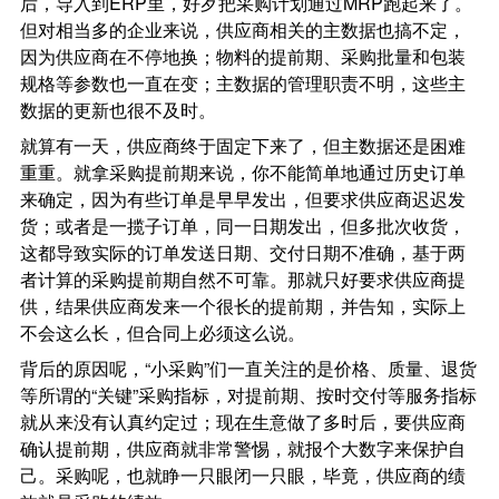
后，导入到ERP里，好歹把采购计划通过MRP跑起来了。
但对相当多的企业来说，供应商相关的主数据也搞不定，
因为供应商在不停地换；物料的提前期、采购批量和包装
规格等参数也一直在变；主数据的管理职责不明，这些主
数据的更新也很不及时。
就算有一天，供应商终于固定下来了，但主数据还是困难
重重。就拿采购提前期来说，你不能简单地通过历史订单
来确定，因为有些订单是早早发出，但要求供应商迟迟发
货；或者是一揽子订单，同一日期发出，但多批次收货，
这都导致实际的订单发送日期、交付日期不准确，基于两
者计算的采购提前期自然不可靠。那就只好要求供应商提
供，结果供应商发来一个很长的提前期，并告知，实际上
不会这么长，但合同上必须这么说。
背后的原因呢，“小采购”们一直关注的是价格、质量、退货
等所谓的“关键”采购指标，对提前期、按时交付等服务指标
就从来没有认真约定过；现在生意做了多时后，要供应商
确认提前期，供应商就非常警惕，就报个大数字来保护自
己。采购呢，也就睁一只眼闭一只眼，毕竟，供应商的绩