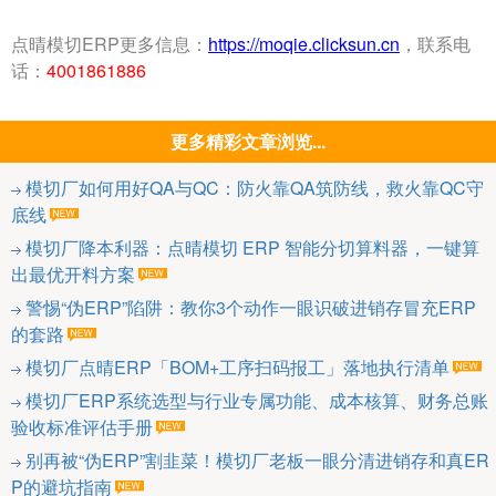
点晴模切ERP更多信息：
https://moqie.clicksun.cn
，联系电
话：
4001861886
更多精彩文章浏览...
模切厂如何用好QA与QC：防火靠QA筑防线，救火靠QC守
底线
模切厂降本利器：点晴模切 ERP 智能分切算料器，一键算
出最优开料方案
警惕“伪ERP”陷阱：教你3个动作一眼识破进销存冒充ERP
的套路
模切厂点晴ERP「BOM+工序扫码报工」落地执行清单
模切厂ERP系统选型与行业专属功能、成本核算、财务总账
验收标准评估手册
别再被“伪ERP”割韭菜！模切厂老板一眼分清进销存和真ER
P的避坑指南