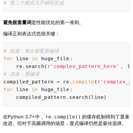
# 第二个模式几乎瞬间完成
避免嵌套量词
是性能优化的第一准则。
编译正则表达式也很关键：
# 低效：每次都重新编译
for
 line 
in
 huge_file：
    re.search(
r'complex_pattern_here'
， li
# 高效：预编译
compiled_pattern = re.
compile
(
r'complex_p
for
 line 
in
 huge_file：
    compiled_pattern.search(line)
在Python 3.7+中，
的缓存机制得到了显著
re.compile()
改进。但对于高频调用的场景，显式编译仍然是最佳选择。