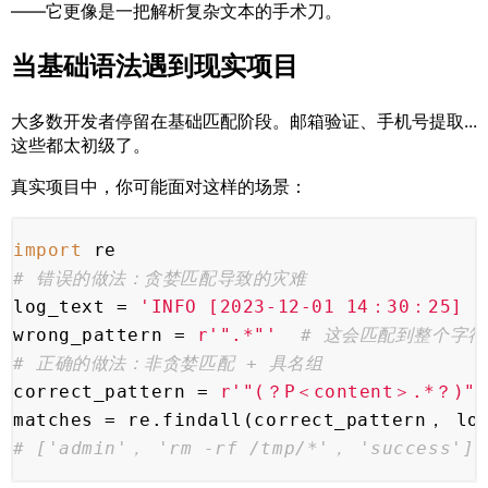
——它更像是一把解析复杂文本的手术刀。
当基础语法遇到现实项目
大多数开发者停留在基础匹配阶段。邮箱验证、手机号提取...
这些都太初级了。
真实项目中，你可能面对这样的场景：
import
 re
# 错误的做法：贪婪匹配导致的灾难
log_text = 
'INFO [2023-12-01 14：30：25] U
wrong_pattern = 
r'".*"'
# 这会匹配到整个字符
# 正确的做法：非贪婪匹配 + 具名组
correct_pattern = 
r'"(？P＜content＞.*？)"'
matches = re.findall(correct_pattern， lo
# ['admin'， 'rm -rf /tmp/*'， 'success']