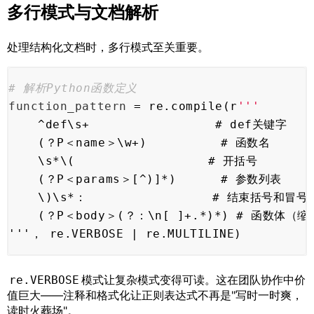
多行模式与文档解析
处理结构化文档时，多行模式至关重要。
# 解析Python函数定义
function_pattern
 = re.compile(r
'''
    ^def\s+                 # def关键字
    (？P＜name＞\w+)          # 函数名
    \s*\(                  # 开括号
    (？P＜params＞[^)]*)      # 参数列表
    \)\s*：                 # 结束括号和冒号
    (？P＜body＞(？：\n[ ]+.*)*) # 函数体（
'''， re.VERBOSE | re.MULTILINE)
模式让复杂模式变得可读。这在团队协作中价
re.VERBOSE
值巨大——注释和格式化让正则表达式不再是"写时一时爽，
读时火葬场"。