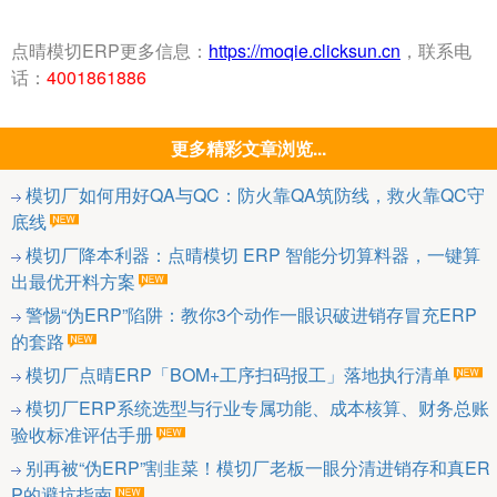
点晴模切ERP更多信息：
https://moqie.clicksun.cn
，联系电
话：
4001861886
更多精彩文章浏览...
模切厂如何用好QA与QC：防火靠QA筑防线，救火靠QC守
底线
模切厂降本利器：点晴模切 ERP 智能分切算料器，一键算
出最优开料方案
警惕“伪ERP”陷阱：教你3个动作一眼识破进销存冒充ERP
的套路
模切厂点晴ERP「BOM+工序扫码报工」落地执行清单
模切厂ERP系统选型与行业专属功能、成本核算、财务总账
验收标准评估手册
别再被“伪ERP”割韭菜！模切厂老板一眼分清进销存和真ER
P的避坑指南