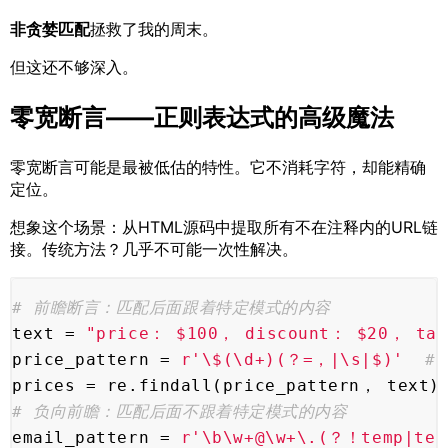
非贪婪匹配
拯救了我的周末。
但这还不够深入。
零宽断言——正则表达式的高级魔法
零宽断言可能是最被低估的特性。它不消耗字符，却能精确
定位。
想象这个场景：从HTML源码中提取所有不在注释内的URL链
接。传统方法？几乎不可能一次性解决。
# 前瞻断言：匹配后面跟着特定模式的内容
text = 
"price： $100， discount： $20， ta
price_pattern = 
r'\$(\d+)(？=，|\s|$)'
#
prices = re.findall(price_pattern， text)
# 负向前瞻：匹配后面不跟着特定模式的内容
email_pattern = 
r'\b\w+@\w+\.(？！temp|tes