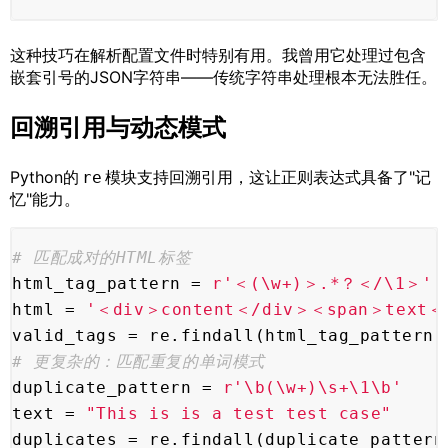
这种技巧在解析配置文件时特别有用。我曾用它处理过包含
嵌套引号的JSON字符串——传统字符串处理根本无法胜任。
回溯引用与动态模式
Python的
模块支持回溯引用，这让正则表达式具备了"记
re
忆"能力。
# 匹配成对的HTML标签
html_tag_pattern = 
r'＜(\w+)＞.*？＜/\1＞'
html = 
'＜div＞content＜/div＞＜span＞text＜
valid_tags = re.findall(html_tag_pattern
# 更复杂的：匹配重复的单词模式
duplicate_pattern = 
r'\b(\w+)\s+\1\b'
text = 
"This is is a test test case"
duplicates = re.findall(duplicate_patter