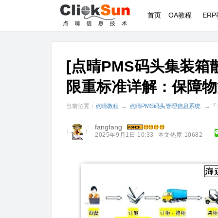
首页
OA教程
ER
[点晴PMS码头集装箱
限重标准详解：保障物
当前位置：
点晴教程
→
点晴PMS码头管理信息系统
→
『
fangfang
2025年9月1日 10:33
本文热度 10682