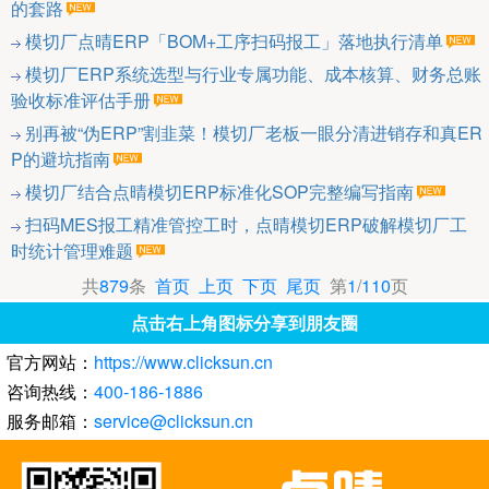
的套路
模切厂点晴ERP「BOM+工序扫码报工」落地执行清单
模切厂ERP系统选型与行业专属功能、成本核算、财务总账
验收标准评估手册
别再被“伪ERP”割韭菜！模切厂老板一眼分清进销存和真ER
P的避坑指南
模切厂结合点晴模切ERP标准化SOP完整编写指南
扫码MES报工精准管控工时，点晴模切ERP破解模切厂工
时统计管理难题
共
879
条
首页
上页
下页
尾页
第
1
/
110
页
点击右上角图标分享到朋友圈
官方网站：
https://www.clicksun.cn
咨询热线：
400-186-1886
服务邮箱：
service@clicksun.cn