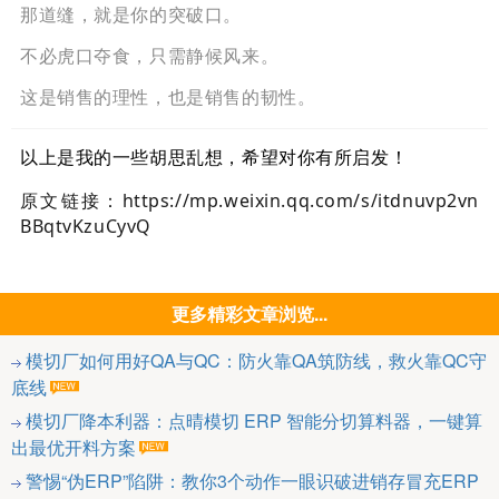
那道缝，就是你的突破口。
不必虎口夺食，只需静候风来。
这是销售的理性，也是销售的韧性。
以上是我的一些胡思乱想，希望对你有所启发！
原文链接：https://mp.weixin.qq.com/s/itdnuvp2vn
BBqtvKzuCyvQ
更多精彩文章浏览...
模切厂如何用好QA与QC：防火靠QA筑防线，救火靠QC守
底线
模切厂降本利器：点晴模切 ERP 智能分切算料器，一键算
出最优开料方案
警惕“伪ERP”陷阱：教你3个动作一眼识破进销存冒充ERP