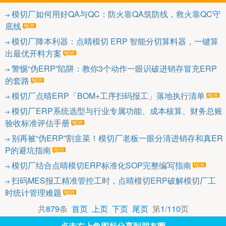
模切厂如何用好QA与QC：防火靠QA筑防线，救火靠QC守
底线
模切厂降本利器：点晴模切 ERP 智能分切算料器，一键算
出最优开料方案
警惕“伪ERP”陷阱：教你3个动作一眼识破进销存冒充ERP
的套路
模切厂点晴ERP「BOM+工序扫码报工」落地执行清单
模切厂ERP系统选型与行业专属功能、成本核算、财务总账
验收标准评估手册
别再被“伪ERP”割韭菜！模切厂老板一眼分清进销存和真ER
P的避坑指南
模切厂结合点晴模切ERP标准化SOP完整编写指南
扫码MES报工精准管控工时，点晴模切ERP破解模切厂工
时统计管理难题
共
879
条
首页
上页
下页
尾页
第
1
/
110
页
点击右上角图标分享到朋友圈