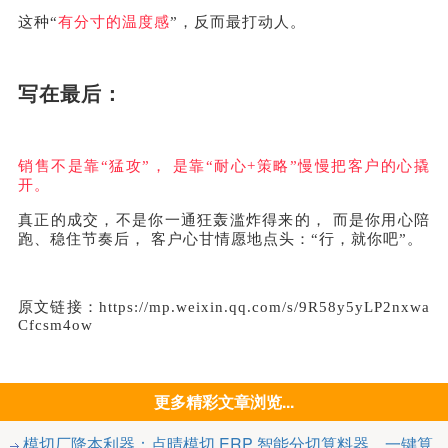
这种“
有分寸的温度感
”，反而最打动人。
写在最后：
销售不是靠“猛攻”， 是靠“耐心+策略”慢慢把客户的心撬
开。
真正的成交，不是你一通狂轰滥炸得来的， 而是你用心陪
跑、稳住节奏后， 客户心甘情愿地点头：“行，就你吧”。
原文链接：https://mp.weixin.qq.com/s/9R58y5yLP2nxwa
Cfcsm4ow
更多精彩文章浏览...
模切厂降本利器：点晴模切 ERP 智能分切算料器，一键算