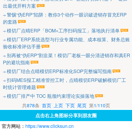
出最优开料方案
警惕“伪ERP”陷阱：教你3个动作一眼识破进销存冒充ERP
的套路
模切厂点晴ERP「BOM+工序扫码报工」落地执行清单
模切厂ERP系统选型与行业专属功能、成本核算、财务总账
验收标准评估手册
别再被“伪ERP”割韭菜！模切厂老板一眼分清进销存和真ER
P的避坑指南
模切厂结合点晴模切ERP标准化SOP完整编写指南
扫码MES报工精准管控工时，点晴模切ERP破解模切厂工
时统计管理难题
模切厂排产中 TOC 瓶颈约束理论实操落地
共
878
条
首页
上页
下页
尾页
第
1
/
110
页
点击右上角图标分享到朋友圈
官方网站：
https://www.clicksun.cn