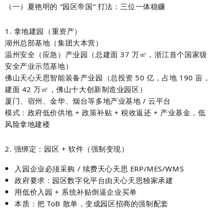
（一）夏艳明的 “园区帝国” 打法：三位一体稳赚
1. 拿地建园（重资产）
湖州总部基地
（集团大本营）
温州安全（应急）产业园
（总建面 37 万㎡，浙江首个国家级
安全产业示范基地）
佛山天心天思智能装备产业园
（总投资 50 亿，占地 190 亩，
建面 42 万㎡，佛山十大创新制造业园区）
厦门、宿州、金华、烟台
等多地产业基地 / 云平台
模式：
政府低价供地 + 政策补贴 + 税收返还 + 产业基金
，低
风险拿地建楼
2. 强绑定：园区 + 软件（强制变现）
入园企业
必须采购 / 续费天心天思 ERP/MES/WMS
政府要求：
园区数字化平台由天心天思独家承建
用
低价入园 + 系统补贴
倒逼企业买单
本质：
把 ToB 散单，变成园区招商的强制配套