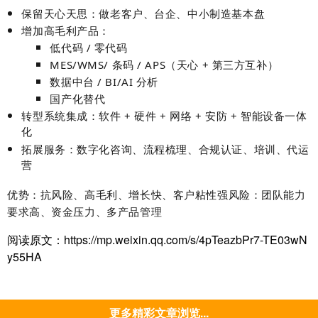
保留天心天思：做
老客户、台企、中小制造
基本盘
增加高毛利产品：
低代码 / 零代码
MES/WMS/ 条码 / APS（天心 + 第三方互补）
数据中台 / BI/AI 分析
国产化替代
转型系统集成：
软件 + 硬件 + 网络 + 安防 + 智能设备
一体
化
拓展服务：
数字化咨询、流程梳理、合规认证、培训、代运
营
优势
：
抗风险、高毛利、增长快、客户粘性强
风险
：
团队能力
要求高、资金压力、多产品管理
阅读原文：https://mp.weixin.qq.com/s/4pTeazbPr7-TE03wN
y55HA
更多精彩文章浏览...