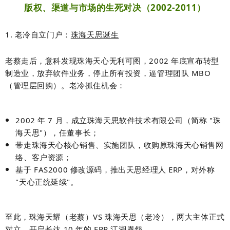
版权、渠道与市场的生死对决（2002-2011）
1. 老冷自立门户：
珠海天思诞生
老蔡走后，意科发现珠海天心无利可图，2002 年底宣布
转型
制造业，放弃软件业务
，停止所有投资，逼管理团队 MBO
（管理层回购）。老冷抓住机会：
2002 年 7 月，成立
珠海天思软件技术有限公司
（简称 "珠
海天思"），任董事长；
带走珠海天心核心销售、实施团队，收购原珠海天心销售网
络、客户资源；
基于 FAS2000 修改源码，推出
天思经理人 ERP
，对外称
"天心正统延续"。
至此，
珠海天耀（老蔡）VS 珠海天思（老冷）
，两大主体正式
对立，开启长达 10 年的 ERP 江湖恩怨。