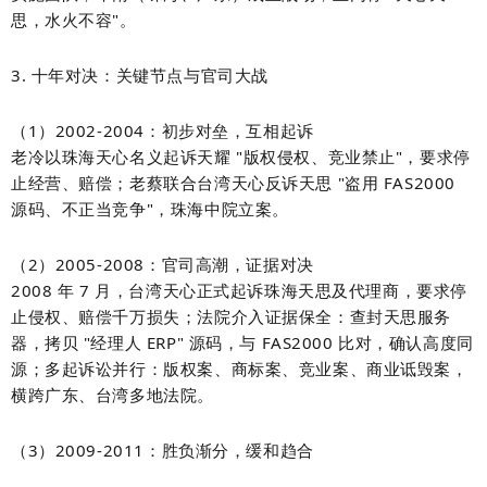
思，水火不容"。
3. 十年对决：关键节点与官司大战
（1）2002-2004：初步对垒，互相起诉
老冷以珠海天心名义起诉天耀 "版权侵权、竞业禁止"，要求停
止经营、赔偿；老蔡联合台湾天心反诉天思 "盗用 FAS2000
源码、不正当竞争"，珠海中院立案。
（2）2005-2008：官司高潮，证据对决
2008 年 7 月，
台湾天心正式起诉珠海天思及代理商
，要求停
止侵权、赔偿千万损失；法院介入
证据保全
：查封天思服务
器，拷贝 "经理人 ERP" 源码，与 FAS2000 比对，确认
高度同
源
；多起诉讼并行：版权案、商标案、竞业案、商业诋毁案，
横跨广东、台湾多地法院。
（3）2009-2011：胜负渐分，缓和趋合