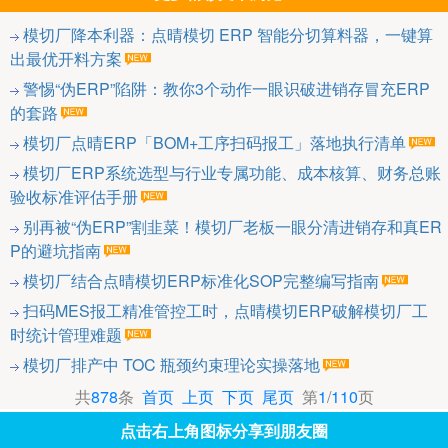
模切厂降本利器：点晴模切 ERP 智能分切算料器，一键算
出最优开料方案
警惕“伪ERP”陷阱：教你3个动作一眼识破进销存冒充ERP
的套路
模切厂点晴ERP「BOM+工序扫码报工」落地执行清单
模切厂ERP系统选型与行业专属功能、成本核算、财务总账
验收标准评估手册
别再被“伪ERP”割韭菜！模切厂老板一眼分清进销存和真ER
P的避坑指南
模切厂结合点晴模切ERP标准化SOP完整编写指南
扫码MES报工精准管控工时，点晴模切ERP破解模切厂工
时统计管理难题
模切厂排产中 TOC 瓶颈约束理论实操落地
共
878
条
首页
上页
下页
尾页
第
1
/
110
页
点击右上角图标分享到朋友圈