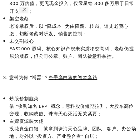
800 万估值，更无现金投入，仅零星给 300 多万用于日常
开支
；
架空老蔡
老冷掌权后，以 "降成本" 为由降薪、转岗、逼走老蔡心
腹，切断老蔡对研发、销售的控制；
未交割核心
FAS2000 源码、核心知识产权未实质移交意科，老蔡仍握
原始版权，但公司公章、账户、团队被意科掌控。
3. 意科为何 "嘚瑟"？
空手套白狼的资本套路
炒股价割韭菜
借 "收购知名 ERP" 概念，意科股价短期拉升，大股东高位
套现，收购成败、珠海天心死活无关紧要；
白嫖资源装大佬
没花真金白银，就拿到珠海天心品牌、团队、客户、办公场
地，对外以 "投资方、产业整合者" 自居；