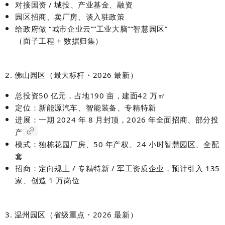
对接国资 / 城投、产业基金、融资
园区招商、卖厂房、谈入驻政策
给政府做 “城市企业云”“工业大脑”“智慧园区”
（面子工程 + 数据归集）
2. 佛山园区（最大标杆・2026 最新）
总投资
50 亿元
，占地
190 亩
，建面
42 万㎡
定位：
新能源汽车、智能装备、专精特新
进展：
一期 2024 年 8 月封顶，2026 年全面招商、部分投
产
模式：
独栋花园厂房、50 年产权、24 小时智慧园区、全配
套
招商：
定向规上 / 专精特新 / 军工资质企业，预计引入 135
家、创造 1 万岗位
3. 温州园区（省级重点・2026 最新）