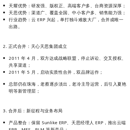
天耀优势：研发强、版权正、高端客户多、台商资源深厚；
天思优势：渠道广、覆盖全国、中小客户多、销售能力强；
行业趋势：云 ERP 兴起，单打独斗难敌大厂，合并成唯一
出路。
2. 正式合并：天心天思集团成立
2011 年 4 月，双方达成
战略联盟
，停止诉讼、交叉授权、
共享渠道；
2011 年 5 月，启动实质性合并，双品牌运作；
总部仍在珠海，老蔡逐步淡出，老冷主导运营，后引入
夏艳
明
等新管理层；
3. 合并后：新征程与业务布局
产品整合：保留 Sunlike ERP、天思经理人 ERP，推出云端
ERP、MES、PLM 等新产品；