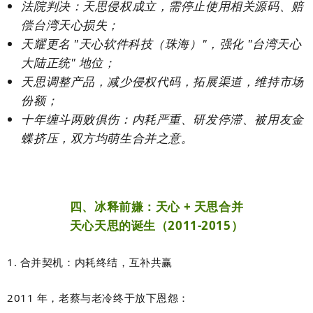
法院判决：
天思侵权成立
，需停止使用相关源码、赔
偿台湾天心损失；
天耀更名 "天心软件科技（珠海）"，强化 "台湾天心
大陆正统" 地位；
天思调整产品，减少侵权代码，拓展渠道，维持市场
份额；
十年缠斗两败俱伤：内耗严重、研发停滞、被用友金
蝶挤压，双方均萌生合并之意。
四、冰释前嫌：天心 + 天思合并
天心天思的诞生（2011-2015）
1. 合并契机：内耗终结，互补共赢
2011 年，老蔡与老冷终于放下恩怨：