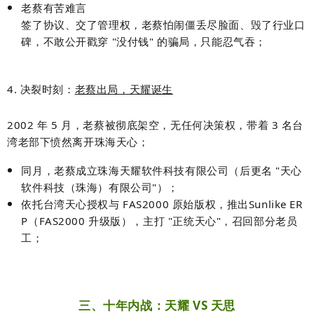
老蔡有苦难言
签了协议、交了管理权，老蔡怕闹僵丢尽脸面、毁了行业口
碑，不敢公开戳穿 "没付钱" 的骗局，只能忍气吞；
4. 决裂时刻：
老蔡出局，天耀诞生
2002 年 5 月，老蔡被彻底架空，无任何决策权，带着 3 名台
湾老部下愤然离开珠海天心；
同月，老蔡成立
珠海天耀软件科技有限公司
（后更名 "天心
软件科技（珠海）有限公司"）；
依托台湾天心授权与 FAS2000 原始版权，推出
Sunlike ER
P
（FAS2000 升级版），主打 "正统天心"，召回部分老员
工；
三、十年内战：天耀 VS 天思