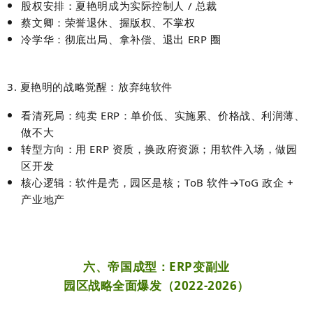
股权安排：
夏艳明成为实际控制人 / 总裁
蔡文卿：
荣誉退休、握版权、不掌权
冷学华：
彻底出局、拿补偿、退出 ERP 圈
3. 夏艳明的战略觉醒：放弃纯软件
看清死局：
纯卖 ERP：单价低、实施累、价格战、利润薄、
做不大
转型方向：
用 ERP 资质，换政府资源；用软件入场，做园
区开发
核心逻辑：
软件是壳，园区是核；ToB 软件→ToG 政企 +
产业地产
六、帝国成型：ERP变副业
园区战略全面爆发（2022-2026）