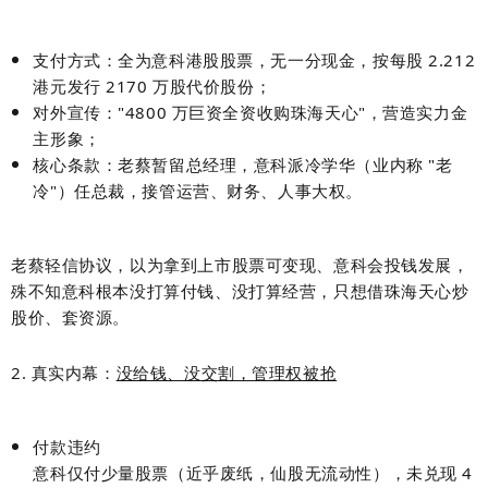
支付方式：
全为意科港股股票，无一分现金
，按每股 2.212
港元发行 2170 万股代价股份；
对外宣传："4800 万巨资全资收购珠海天心"，营造实力金
主形象；
核心条款：老蔡暂留总经理，意科派
冷学华
（业内称 "老
冷"）任总裁，接管运营、财务、人事大权。
老蔡轻信协议，以为拿到上市股票可变现、意科会投钱发展，
殊不知
意科根本没打算付钱、没打算经营
，只想借珠海天心炒
股价、套资源。
2. 真实内幕：
没给钱、没交割，管理权被抢
付款违约
意科仅付少量股票（近乎废纸，仙股无流动性），未兑现 4