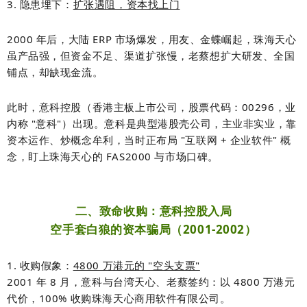
3. 隐患埋下：
扩张遇阻，资本找上门
2000 年后，大陆 ERP 市场爆发，用友、金蝶崛起，珠海天心
虽产品强，但
资金不足、渠道扩张慢
，老蔡想扩大研发、全国
铺点，却缺现金流。
此时，
意科控股
（香港主板上市公司，股票代码：00296，业
内称 "意科"）出现。意科是典型
港股壳公司
，主业非实业，靠
资本运作、炒概念牟利，当时正布局 "互联网 + 企业软件" 概
念，盯上珠海天心的 FAS2000 与市场口碑。
二、致命收购：意科控股入局
空手套白狼的资本骗局（2001-2002）
1. 收购假象：
4800 万港元的 "空头支票"
2001 年 8 月，意科与台湾天心、老蔡签约：
以 4800 万港元
代价，100% 收购珠海天心商用软件有限公司
。