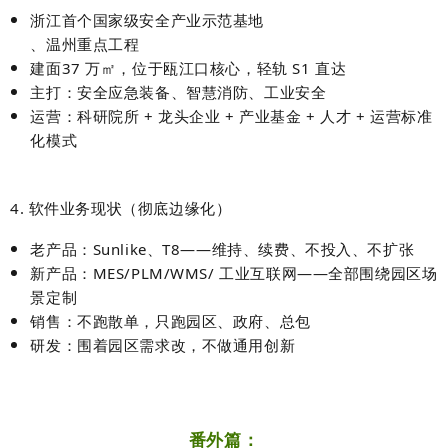
浙江首个国家级安全产业示范基地
、温州重点工程
建面
37 万㎡
，位于瓯江口核心，轻轨 S1 直达
主打：
安全应急装备、智慧消防、工业安全
运营：
科研院所 + 龙头企业 + 产业基金 + 人才 + 运营
标准
化模式
4. 软件业务现状（彻底边缘化）
老产品：
Sunlike、T8
——
维持、续费、不投入、不扩张
新产品：
MES/PLM/WMS/ 工业互联网
——
全部围绕园区场
景定制
销售：
不跑散单，只跑园区、政府、总包
研发：
围着园区需求改，不做通用创新
番外篇：