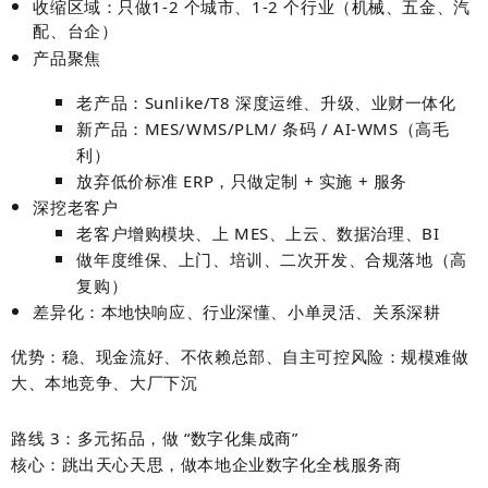
收缩区域：只做
1-2 个城市、1-2 个行业
（机械、五金、汽
配、台企）
产品聚焦
老产品：
Sunlike/T8 深度运维、升级、业财一体化
新产品：
MES/WMS/PLM/ 条码 / AI-WMS
（高毛
利）
放弃低价标准 ERP，
只做定制 + 实施 + 服务
深挖老客户
老客户
增购模块、上 MES、上云、数据治理、BI
做
年度维保、上门、培训、二次开发、合规落地
（高
复购）
差异化：
本地快响应、行业深懂、小单灵活、关系深耕
优势
：
稳、现金流好、不依赖总部、自主可控
风险
：
规模难做
大、本地竞争、大厂下沉
路线 3：多元拓品，做 “数字化集成商”
核心：跳出天心天思，做本地企业数字化全栈服务商