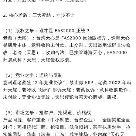
2. 核心矛盾：
三大死结，寸步不让
（1）版权之争：谁才是 FAS2000 正统？
老蔡（天耀）：台湾天心是 FAS2000 原始版权方，珠海天心
是研发主体，意科收购未付款、未交割，天思盗用源码非法修
改；老冷（天思）：收购合法、已接管珠海天心，FAS2000
归属意科 / 天思，天耀侵权抄袭。
（2）竞业之争：违约与反制
意科逼老蔡签 "2 年竞业协议"，禁止做 ERP，老蔡 2002 年就
开天耀，老冷以 "违约" 起诉天耀
；老蔡反诉：意科收购欺诈、
未付款，竞业协议无效，天思侵犯台湾天心商标、版权。
（3）市场之争：抢客户、挖渠道、价格战
产品同源、客户重叠（中小制造、台资企业），全国渠道全面
对打；互相挖代理商、抢项目、低价倾销，甚至抹黑对手、抢
实施团队；华南（珠海、广东）成主战场，业内称 "天心天