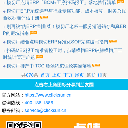
模切厂点晴ERP「BOM+工序扫码报工」落地执行清单
模切厂ERP系统选型与行业专属功能、成本核算、财务总账
验收标准评估手册
别再被“伪ERP”割韭菜！模切厂老板一眼分清进销存和真ER
P的避坑指南
模切厂结合点晴模切ERP标准化SOP完整编写指南
扫码MES报工精准管控工时，点晴模切ERP破解模切厂工
时统计管理难题
模切厂排产中 TOC 瓶颈约束理论实操落地
共
878
条
首页
上页
下页
尾页
第
1
/
110
页
点击右上角图标分享到朋友圈
官方网站：
https://www.clicksun.cn
咨询热线：
400-186-1886
服务邮箱：
service@clicksun.cn