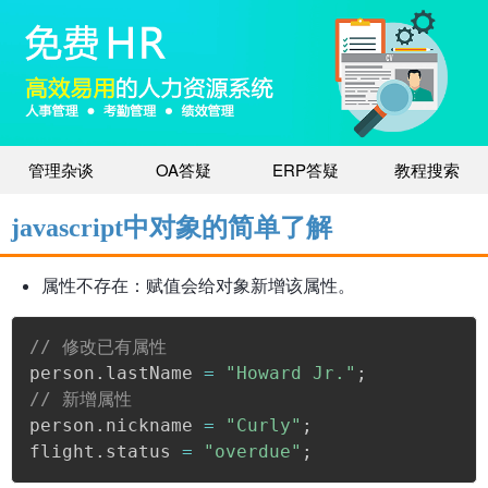
管理杂谈
OA答疑
ERP答疑
教程搜索
javascript中对象的简单了解
属性不存在：赋值会给对象新增该属性。
// 修改已有属性 

person
.
lastName 
=
"Howard Jr."
;
// 新增属性 

person
.
nickname 
=
"Curly"
;
flight
.
status 
=
"overdue"
;