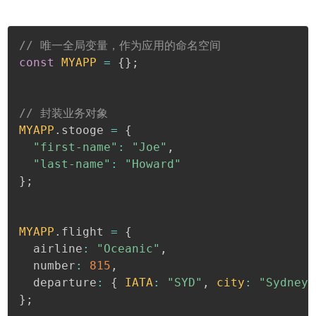
// 唯一全局变量，作为应用的命名空间
const
MYAPP
=
{
}
;
// 封装业务对象
MYAPP
.
stooge 
=
{
"first-name"
:
"Joe"
,
"last-name"
:
"Howard"
}
;
MYAPP
.
flight 
=
{
  airline
:
"Oceanic"
,
  number
:
815
,
  departure
:
{
IATA
:
"SYD"
,
city
:
"Sydney"
}
;