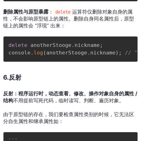
删除属性与原型暴露
：
运算符仅删除对象自身的属
delete
性，不会影响原型链上的属性。删除自身同名属性后，原型
链上的属性会 “浮现” 出来：
delete
 anotherStooge
.
nickname
;
console
.
log
(
anotherStooge
.
nickname
)
;
// 
6.反射
反射：程序运行时，动态查看、修改、操作对象自身的属性 /
结构
不用提前写死代码，临时读写、判断、遍历对象。
由于原型链的存在，我们要检查属性类别的时候，它无法区
分自生属性和继承属性如：
`
`
`