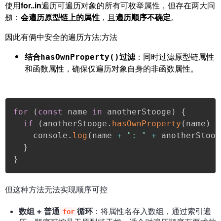
使用
for..in
遍历可遍历对象的所有可枚举属性，但存在两大问
题：
会遍历原型链上的属性
，且
遍历顺序不确定
。
因此有俩中安全的遍历方法;方法
结合
过滤
：同时过滤原型链属性
hasOwnProperty()
和函数属性，确保仅遍历对象自身的非函数属性。
for
(
const
 name 
in
 anotherStooge
)
{
if
(
anotherStooge
.
hasOwnProperty
(
name
)
&
    console
.
log
(
name 
+
": "
+
 anotherStoog
}
}
但这种方法无法实现顺序可控
数组 + 普通
循环
：将属性名存入数组，通过索引遍
for