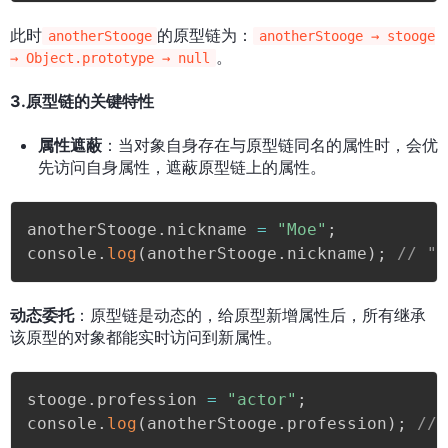
此时
的原型链为：
anotherStooge
anotherStooge → stooge
。
→ Object.prototype → null
3.原型链的关键特性
属性遮蔽
：当对象自身存在与原型链同名的属性时，会优
先访问自身属性，遮蔽原型链上的属性。
anotherStooge
.
nickname 
=
"Moe"
;
console
.
log
(
anotherStooge
.
nickname
)
;
// 
动态委托
：原型链是动态的，给原型新增属性后，所有继承
该原型的对象都能实时访问到新属性。
stooge
.
profession 
=
"actor"
;
console
.
log
(
anotherStooge
.
profession
)
;
//