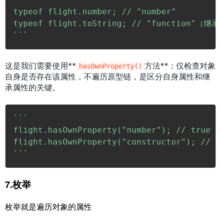
typeof flight.number; // "number"

`
`
`
这是我们需要使用**
方法**：仅检查对象
hasOwnProperty()
自身是否存在该属性，不遍历原型链，是区分自身属性和继
承属性的关键。
`
`
`
flight.hasOwnProperty("number"); // tru
`
`
`
7.枚举
枚举就是遍历对象的属性