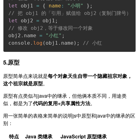
let
 obj1 
=
{
name
:
"小明"
}
;
// 把 obj1 的「引用」赋值给 obj2（复制门牌号）
let
 obj2 
=
 obj1
;
// 修改 obj2，等于修改同一个对象

obj2
.
name 
=
"小红"
;
console
.
log
(
obj1
.
name
)
;
// 小红 
5.原型
原型简单点来说就是
每个对象天生自带一个隐藏祖宗对象，
这个祖宗就是原型
。
原型有点类似与java中的继承，但他俩本质不同，用途类
似，都是为了
代码的复用+共享属性方法
。
用一张简单的表格来简单的说明js中原型和java中的继承的区
别：
特点
Java 类继承
JavaScript 原型继承