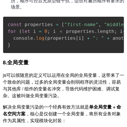
历，顺序可控且无原型链干扰，适合对遍历顺序有要求的
场景。
const
 properties 
=
[
"first-name"
,
"middle-
for
(
let
 i 
=
0
;
 i ＜ properties
.
length
;
 i
+
  console
.
log
(
properties
[
i
]
+
": "
+
 anoth
}
8.全局变量
js可以很随意的定义可以运用在全局的全局变量，这带来了一
个致命的问题，过多的全局变量会削弱程序的灵活性，容易
与其他库 / 组件的变量名冲突，导致代码维护困难、调试复
杂。这被叫做全局变量污染。
解决全局变量污染的一个经典有效方法就是
单全局变量 + 命
名空间方案
，核心是仅创建一个全局变量，将所有业务对象
作为其属性，实现模块化封装：