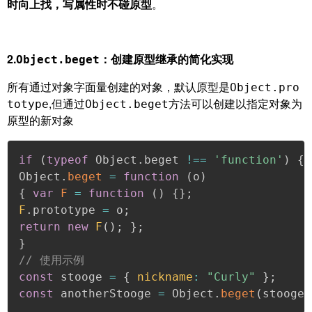
时向上找，写属性时不碰原型
。
2.
：创建原型继承的简化实现
Object.beget
所有通过对象字面量创建的对象，默认原型是
Object.pro
,但通过
方法可以创建以指定对象为
totype
Object.beget
原型的新对象
if
(
typeof
 Object
.
beget 
!==
'function'
)
{
Object
.
beget
=
function
(
o
)
{
var
F
=
function
(
)
{
}
;
F
.
prototype 
=
 o
;
return
new
F
(
)
;
}
;
}
// 使用示例 
const
 stooge 
=
{
nickname
:
"Curly"
}
;
const
 anotherStooge 
=
 Object
.
beget
(
stooge
)