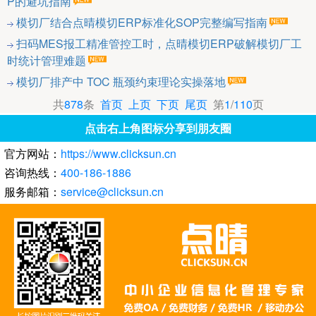
P的避坑指南
模切厂结合点晴模切ERP标准化SOP完整编写指南
扫码MES报工精准管控工时，点晴模切ERP破解模切厂工
时统计管理难题
模切厂排产中 TOC 瓶颈约束理论实操落地
共
878
条
首页
上页
下页
尾页
第
1
/
110
页
点击右上角图标分享到朋友圈
官方网站：
https://www.clicksun.cn
咨询热线：
400-186-1886
服务邮箱：
service@clicksun.cn