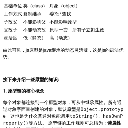
基础单位
类（class）
对象（object）
工作方式
复制继承
委托 / 查找
子改父
不能影响父
不能影响原型
父改子
不能动态改
原型一变，所有子立刻生效
灵活度
低（静态）
高（动态）
由此可见，js原型是java继承的动态灵活版，这是js的语法优
势。
接下来介绍一些原型的知识:
1. 原型链的核心概念
每个对象都连接到一个原型对象，可从中继承属性。所有通
过对象字面量创建的对象，默认原型是
Object.prototyp
，这也是为什么普通对象能调用
、
e
toString()
hasOwnP
等方法。 原型链的工作规则可总结为：
读属性
roperty()