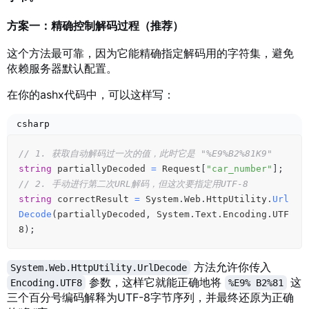
方案一：精确控制解码过程（推荐）
这个方法最可靠，因为它能精确指定解码用的字符集，避免
依赖服务器默认配置。
在你的ashx代码中，可以这样写：
csharp
// 1. 获取自动解码过一次的值，此时它是 "%E9%B2%81K9"
string
 partiallyDecoded 
=
 Request
[
"car_number"
]
;
// 2. 手动进行第二次URL解码，但这次要指定用UTF-8
string
 correctResult 
=
 System
.
Web
.
HttpUtility
.
Url
Decode
(
partiallyDecoded
,
 System
.
Text
.
Encoding
.
UTF
8
)
;
方法允许你传入
System.Web.HttpUtility.UrlDecode
参数，这样它就能正确地将
这
Encoding.UTF8
%E9% B2%81
三个百分号编码解释为UTF-8字节序列，并最终还原为正确