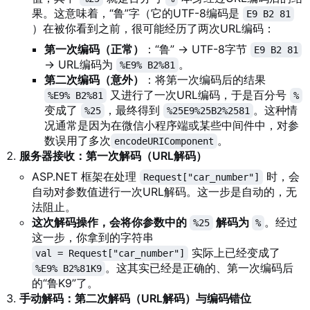
果。这意味着，“鲁”字（它的UTF-8编码是
E9 B2 81
）在被你看到之前，很可能经历了两次URL编码：
第一次编码（正常）
：“鲁” → UTF-8字节
E9 B2 81
→ URL编码为
。
%E9% B2%81
第二次编码（意外）
：将第一次编码后的结果
又进行了一次URL编码，于是百分号
%E9% B2%81
%
变成了
，最终得到
。这种情
%25
%25E9%25B2%2581
况通常是因为在微信小程序端或某些中间件中，对参
数误用了多次
。
encodeURIComponent
服务器接收：第一次解码（URL解码）
ASP.NET
框架在处理
时，会
Request["car_number"]
自动对参数值进行一次URL解码。这一步是自动的，无
法阻止。
这次解码操作，会将你参数中的
解码为
。经过
%25
%
这一步，你拿到的字符串
实际上已经变成了
val = Request["car_number"]
。这其实已经是正确的、第一次编码后
%E9% B2%81K9
的“鲁K9”了。
手动解码：第二次解码（URL解码）与编码错位