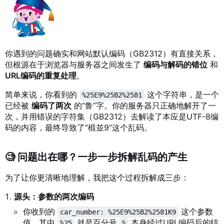
你遇到的问题确实和网站默认编码（GB2312）有直接关系，
但根源在于浏览器与服务器之间发生了
编码与解码的错位
和
URL编码的重复处理
。
简单来说，你看到的
这个字符串，是一个
%25E9%25B2%2581
已经被
编码了两次
的“鲁”字。你的服务器只正确地解开了一
次，并用错误的字符集（GB2312）去解读了本应是UTF-8编
码的内容，最终导致了“椴並9”这个乱码。
🧐 问题出在哪？一步一步拆解乱码的产生
为了让你更清晰地理解，我把这个过程拆解成三步：
源头：参数的两次编码
你收到的
这个参数
car_number: %25E9%25B2%2581K9
值，其中
就是百分号
本身经过URL编码后的结
%25
%