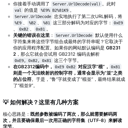
你接着手动调用了
。此时
Server.UrlDecode(val)
的值是
。
val
%E9% B2%81K9
忠实地执行了第二次URL解码，将
Server.UrlDecode
、
、
这三部分解码为对应的字节：
%E9
%B2
%81
0xE9
、
、
。
0xB2
0x81
关键的错误在这里
：
默认使用什么
Server.UrlDecode
字符集来将这些字节组合成最终的字符串呢？它取决于
你的应用程序配置。如果你的网站默认编码是
GB231
2
，那么它就会尝试用 GB2312 编码去解析
这三个字节。
0xE9, 0xB2, 0x81
在GB2312编码中，
对应汉字“椴”，
0xE9 0xB2
0x81
则是一个无法映射的控制字符，通常会显示为“並”之类
的占位符
。于是，“鲁”字就变成了“椴並”，最终结果就成
了“椴並9”。
💡 如何解决？这里有几种方案
核心思路是：
既然参数被编码了两次，那么就需要解码两
次，并且要确保最后一次用正确的字符集（UTF-8）来解读
字节。