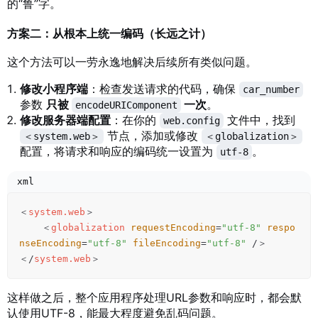
的“鲁”字。
方案二：从根本上统一编码（长远之计）
这个方法可以一劳永逸地解决后续所有类似问题。
修改小程序端
：检查发送请求的代码，确保
car_number
参数
只被
一次
。
encodeURIComponent
修改服务器端配置
：在你的
文件中，找到
web.config
节点，添加或修改
＜system.web＞
＜globalization＞
配置，将请求和响应的编码统一设置为
。
utf-8
xml
＜
system.web
＞
＜
globalization
requestEncoding
=
"
utf-8
"
respo
nseEncoding
=
"
utf-8
"
fileEncoding
=
"
utf-8
"
/＞
＜/
system.web
＞
这样做之后，整个应用程序处理URL参数和响应时，都会默
认使用UTF-8，能最大程度避免乱码问题。