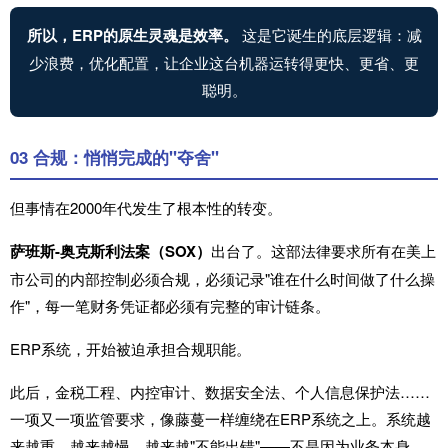
所以，ERP的原生灵魂是效率。
这是它诞生的底层逻辑：减
少浪费，优化配置，让企业这台机器运转得更快、更省、更
聪明。
03 合规：悄悄完成的"夺舍"
但事情在2000年代发生了根本性的转变。
萨班斯-奥克斯利法案
（SOX）
出台了。这部法律要求所有在美上
市公司的内部控制必须合规，必须记录"谁在什么时间做了什么操
作"，每一笔财务凭证都必须有完整的审计链条。
ERP系统，开始被迫承担合规职能。
此后，
金税工程
、内控审计、数据安全法、个人信息保护法……
一项又一项监管要求，像藤蔓一样缠绕在ERP系统之上。系统越
来越重，越来越慢，越来越"不能出错"——不是因为业务本身，