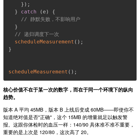
}
)
;
}
catch
(
e
)
{
// 静默失败，不影响用户
}
// 递归调度下一次
scheduleMeasurement
(
)
;
}
scheduleMeasurement
(
)
;
核心价值不在于某一次的数字，而在于同一个环境下的纵向
趋势。
版本 A 平均 45MB，版本 B 上线后变成 60MB——即使你不
知道绝对值是否"正确"，这个 15MB 的增量就足以触发警
报。这跟你体检时的血压一样：140/90 具体准不准不重要，
重要的是上次是 120/80，这次高了 20。