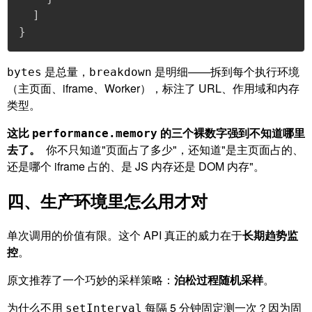
]
}
是总量，
是明细——拆到每个执行环境
bytes
breakdown
（主页面、iframe、Worker），标注了 URL、作用域和内存
类型。
这比
的三个裸数字强到不知道哪里
performance.memory
去了。
你不只知道"页面占了多少"，还知道"是主页面占的、
还是哪个 iframe 占的、是 JS 内存还是 DOM 内存"。
四、生产环境里怎么用才对
单次调用的价值有限。这个 API 真正的威力在于
长期趋势监
控
。
原文推荐了一个巧妙的采样策略：
泊松过程随机采样
。
为什么不用
每隔 5 分钟固定测一次？因为固
setInterval