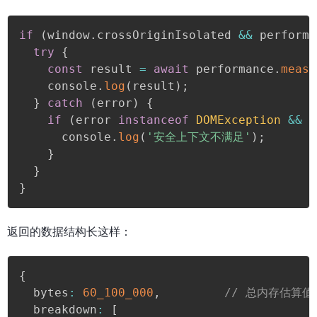
if
(
window
.
crossOriginIsolated 
&&
 performa
try
{
const
 result 
=
await
 performance
.
measu
    console
.
log
(
result
)
;
}
catch
(
error
)
{
if
(
error 
instanceof
DOMException
&&
 e
      console
.
log
(
'安全上下文不满足'
)
;
}
}
}
返回的数据结构长这样：
{

  bytes
:
60_100_000
,
// 总内存估算值
  breakdown
:
[