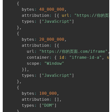
{
      bytes
:
40_000_000
,
      attribution
:
[
{
url
:
"https://你的页面
      types
:
[
"JavaScript"
]
}
,
{
      bytes
:
20_000_000
,
      attribution
:
[
{
        url
:
"https://你的页面.com/iframe"
,
        container
:
{
id
:
"iframe-id-a"
,
sr
        scope
:
"Window"
}
]
,
      types
:
[
"JavaScript"
]
}
,
{
      bytes
:
100_000
,
      attribution
:
[
]
,
      types
:
[
"DOM"
]
}