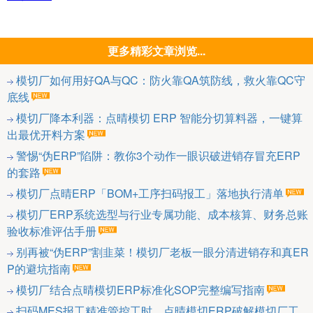
更多精彩文章浏览...
模切厂如何用好QA与QC：防火靠QA筑防线，救火靠QC守
底线
模切厂降本利器：点晴模切 ERP 智能分切算料器，一键算
出最优开料方案
警惕“伪ERP”陷阱：教你3个动作一眼识破进销存冒充ERP
的套路
模切厂点晴ERP「BOM+工序扫码报工」落地执行清单
模切厂ERP系统选型与行业专属功能、成本核算、财务总账
验收标准评估手册
别再被“伪ERP”割韭菜！模切厂老板一眼分清进销存和真ER
P的避坑指南
模切厂结合点晴模切ERP标准化SOP完整编写指南
扫码MES报工精准管控工时，点晴模切ERP破解模切厂工