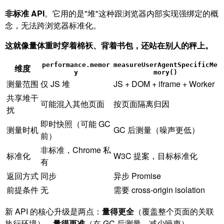
非标准 API
。它用的是"堆"这种跟浏览器内部实现强绑定的概
念，无法跨浏览器标准化。
这就像量体重时穿着棉袄、背着书包，还站在别人的秤上。
performance.memor
measureUserAgentSpecificMe
维度
y
mory()
测量范围
仅 JS 堆
JS + DOM + iframe + Worker
共享堆干
可能混入其他页面
按页面隔离归因
扰
即时快照（可能 GC
测量时机
GC 后测量（噪声更低）
前）
非标准，Chrome 私
标准化
W3C 提案，目标标准化
有
返回方式
同步
异步 Promise
前提条件
无
需要 cross-origin isolation
新 API 的核心升级是两点：
量得更全
（覆盖整个页面的关联
执行环境），
量得更准
（在 GC 后测量，减少噪声）。