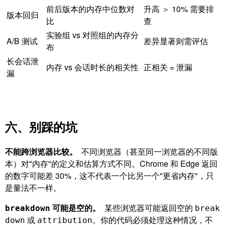
前后版本的内存中位数对
升高 ＞ 10% 需要排
版本回归
比
查
实验组 vs 对照组的内存分
A/B 测试
差异显著则需评估
布
长会话泄
内存 vs 会话时长的相关性
正相关 = 泄漏
漏
六、别踩的坑
不能跨浏览器比较。
不同浏览器（甚至同一浏览器的不同版
本）对"内存"的定义和估算方式不同。Chrome 和 Edge 返回
的数字可能差 30%，这不代表一个比另一个"更省内存"，只
是量法不一样。
可能是空的。
某些浏览器可能返回空的
breakdown
break
或
。你的代码必须处理这种情况，不
down
attribution