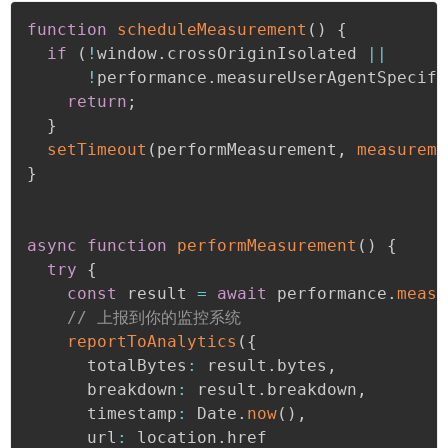
function
scheduleMeasurement
(
)
{
if
(
!
window
.
crossOriginIsolated 
||
!
performance
.
measureUserAgentSpecifi
return
;
}
setTimeout
(
performMeasurement
,
measureme
}
async
function
performMeasurement
(
)
{
try
{
const
 result 
=
await
 performance
.
measu
// 上报到你的监控系统
reportToAnalytics
(
{
      totalBytes
:
 result
.
bytes
,
      breakdown
:
 result
.
breakdown
,
      timestamp
:
 Date
.
now
(
)
,
      url
:
 location
.
href
