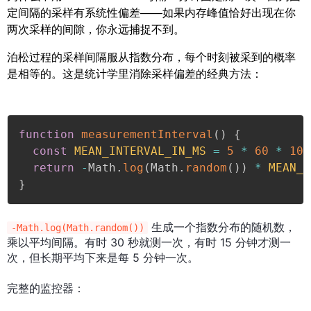
定间隔的采样有系统性偏差——如果内存峰值恰好出现在你
两次采样的间隙，你永远捕捉不到。
泊松过程的采样间隔服从指数分布，每个时刻被采到的概率
是相等的。这是统计学里消除采样偏差的经典方法：
function
measurementInterval
(
)
{
const
MEAN_INTERVAL_IN_MS
=
5
*
60
*
100
return
-
Math
.
log
(
Math
.
random
(
)
)
*
MEAN_I
}
生成一个指数分布的随机数，
-Math.log(Math.random())
乘以平均间隔。有时 30 秒就测一次，有时 15 分钟才测一
次，但长期平均下来是每 5 分钟一次。
完整的监控器：