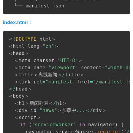
  └── manifest
.
json
index.html：
＜
!
DOCTYPE
 html＞

＜html lang
=
"zh"
＞

＜head＞

  ＜meta charset
=
"UTF-8"
＞

  ＜meta name
=
"viewport"
 content
=
"width=de
  ＜title＞离线新闻＜
/
title＞

  ＜link rel
=
"manifest"
 href
=
"/manifest.js
＜
/
head＞

＜body＞

  ＜h1＞新闻列表＜
/
h1＞

  ＜div id
=
"news"
＞加载中
...
＜
/
div＞

  ＜script＞

if
(
'serviceWorker'
in
 navigator
)
{
      navigator
.
serviceWorker
.
register
(
'/s