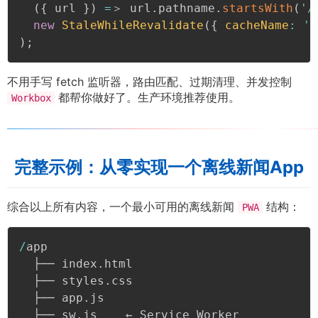
(
{
 url 
}
)
=
＞ url
.
pathname
.
startsWith
(
'/
new
StaleWhileRevalidate
(
{
cacheName
:
'a
)
;
不用手写 fetch 监听器，路由匹配、过期清理、并发控制
都帮你做好了。生产环境推荐使用。
Workbox
完整示例：从零实现一个离线新闻App
综合以上所有内容，一个最小可用的离线新闻
结构：
PWA
/
app

  ├── index
.
html

  ├── styles
.
css

  ├── app
.
js

  ├── sw
.
js    ← Service Worker
