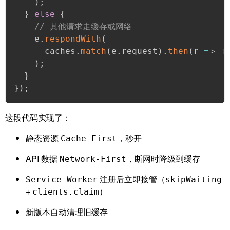
)
;
}
else
{
// 其他请求走缓存或网络
    e
.
respondWith
(
      caches
.
match
(
e
.
request
)
.
then
(
r 
=
＞ r
)
;
}
}
)
;
这段代码实现了：
静态资源
，秒开
Cache-First
API 数据
，断网时降级到缓存
Network-First
注册后立即接管（
Service Worker
skipWaiting
+
）
clients.claim
新版本自动清理旧缓存