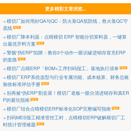
更多精彩文章浏览...
模切厂如何用好QA与QC：防火靠QA筑防线，救火靠QC守
底线
模切厂降本利器：点晴模切 ERP 智能分切算料器，一键算
出最优开料方案
警惕“伪ERP”陷阱：教你3个动作一眼识破进销存冒充ERP
的套路
模切厂点晴ERP「BOM+工序扫码报工」落地执行清单
模切厂ERP系统选型与行业专属功能、成本核算、财务总账
验收标准评估手册
别再被“伪ERP”割韭菜！模切厂老板一眼分清进销存和真ER
P的避坑指南
模切厂结合点晴模切ERP标准化SOP完整编写指南
扫码MES报工精准管控工时，点晴模切ERP破解模切厂工
时统计管理难题