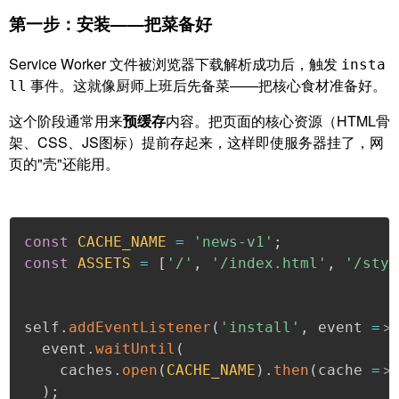
第一步：安装——把菜备好
Service Worker 文件被浏览器下载解析成功后，触发
insta
事件。这就像厨师上班后先备菜——把核心食材准备好。
ll
这个阶段通常用来
预缓存
内容。把页面的核心资源（HTML骨
架、CSS、JS图标）提前存起来，这样即使服务器挂了，网
页的"壳"还能用。
const
CACHE_NAME
=
'news-v1'
;
const
ASSETS
=
[
'/'
,
'/index.html'
,
'/styl
self
.
addEventListener
(
'install'
,
 event 
=
＞
  event
.
waitUntil
(
    caches
.
open
(
CACHE_NAME
)
.
then
(
cache 
=
＞
)
;