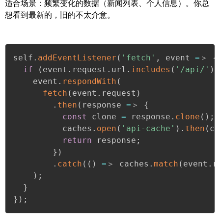
适合场景：频繁变化的数据（新闻列表、个人信息）。你总
想看到最新的，旧的不太介意。
self
.
addEventListener
(
'fetch'
,
 event 
=
＞ 
{
if
(
event
.
request
.
url
.
includes
(
'/api/'
)
)
    event
.
respondWith
(
fetch
(
event
.
request
)
.
then
(
response 
=
＞ 
{
const
 clone 
=
 response
.
clone
(
)
;
          caches
.
open
(
'api-cache'
)
.
then
(
ca
return
 response
;
}
)
.
catch
(
(
)
=
＞ caches
.
match
(
event
.
r
)
;
}
}
)
;