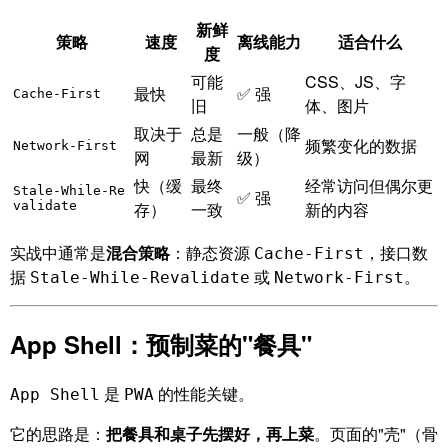
新鲜
策略
速度
离线能力
适合什么
度
可能
CSS、JS、字
最快
✅ 强
Cache-First
旧
体、图片
取决于
总是
一般（降
频繁变化的数据
Network-First
网
最新
级）
快（缓
最终
经常访问但偶尔更
Stale-While-Re
✅ 强
validate
存）
一致
新的内容
实战中通常是
混合策略
：静态资源
，接口数
Cache-First
据
或
。
Stale-While-Revalidate
Network-First
App Shell：预制菜的"餐具"
是
的性能关键。
App Shell
PWA
它的思路是：
把餐具和桌子先摆好，再上菜
。页面的"壳"（骨