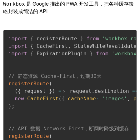
是 Google 推出的 PWA 开发工具，把各种缓存策
Workbox
略封装成简洁的 API：
import
{
 registerRoute 
}
from
'workbox-rou
import
{
 CacheFirst
,
 StaleWhileRevalidate 
import
{
 ExpirationPlugin 
}
from
'workbox-
// 静态资源 Cache-First，过期30天
registerRoute
(
(
{
 request 
}
)
=
＞ request
.
destination 
==
new
CacheFirst
(
{
cacheName
:
'images'
,
pl
)
;
// API 数据 Network-First，断网时降级到缓存
registerRoute
(