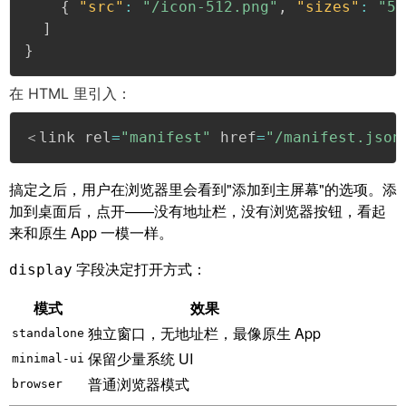
{
"src"
:
"/icon-512.png"
,
"sizes"
:
"51
]
}
在 HTML 里引入：
＜link rel
=
"manifest"
 href
=
"/manifest.json
搞定之后，用户在浏览器里会看到"添加到主屏幕"的选项。添
加到桌面后，点开——没有地址栏，没有浏览器按钮，看起
来和原生 App 一模一样。
字段决定打开方式：
display
模式
效果
独立窗口，无地址栏，最像原生 App
standalone
保留少量系统 UI
minimal-ui
普通浏览器模式
browser