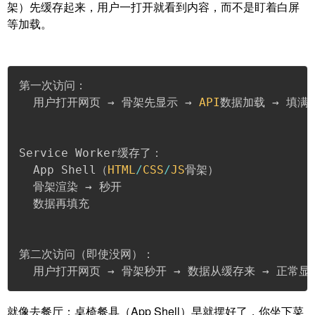
架）先缓存起来，用户一打开就看到内容，而不是盯着白屏
等加载。
第一次访问：

  用户打开网页 → 骨架先显示 → 
API
数据加载 → 填满骨
Service Worker缓存了：

  App Shell（
HTML
/
CSS
/
JS
骨架）

  骨架渲染 → 秒开

  数据再填充

第二次访问（即使没网）：

  用户打开网页 → 骨架秒开 → 数据从缓存来 → 正常显
就像去餐厅：桌椅餐具（App Shell）早就摆好了，你坐下菜