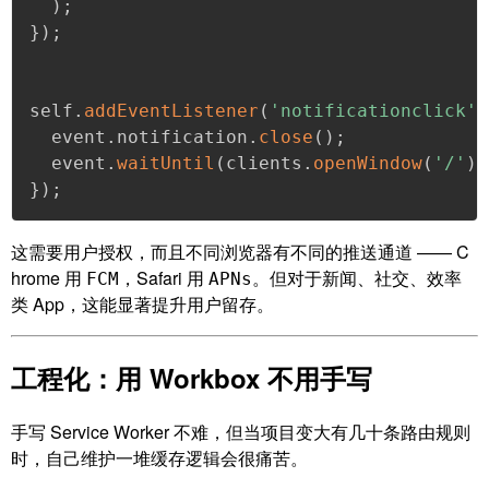
)
;
}
)
;
self
.
addEventListener
(
'notificationclick'
,
  event
.
notification
.
close
(
)
;
  event
.
waitUntil
(
clients
.
openWindow
(
'/'
)
)
}
)
;
这需要用户授权，而且不同浏览器有不同的推送通道 —— C
hrome 用
，Safari 用
。但对于新闻、社交、效率
FCM
APNs
类 App，这能显著提升用户留存。
工程化：用 Workbox 不用手写
手写 Service Worker 不难，但当项目变大有几十条路由规则
时，自己维护一堆缓存逻辑会很痛苦。