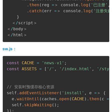
.
then
(
reg 
=
＞ console
.
log
(
'已注册'
,
.
catch
(
err 
=
＞ console
.
log
(
'注册失败
}
  ＜
/
script＞

＜
/
body＞

＜
/
html＞
sw.js：
const
CACHE
=
'news-v1'
;
const
ASSETS
=
[
'/'
,
'/index.html'
,
'/styl
// 安装时预缓存核心资源

self
.
addEventListener
(
'install'
,
 e 
=
＞ 
{
  e
.
waitUntil
(
caches
.
open
(
CACHE
)
.
then
(
c 
=
  self
.
skipWaiting
(
)
;
}
)
;