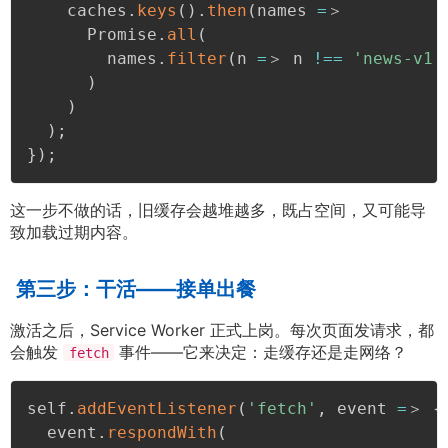
    caches
.
keys
(
)
.
then
(
names 
=
＞

      Promise
.
all
(
        names
.
filter
(
n 
=
＞ n 
!==
'news-v1'
)
)
)
;
}
)
;
这一步不做的话，旧缓存会越堆越多，既占空间，又可能导
致加载过期内容。
第三步：干活——接单出餐
激活之后，Service Worker 正式上岗。每次页面发请求，都
会触发
事件——它来决定：走缓存还是走网络？
fetch
self
.
addEventListener
(
'fetch'
,
 event 
=
＞ 
{
  event
.
respondWith
(