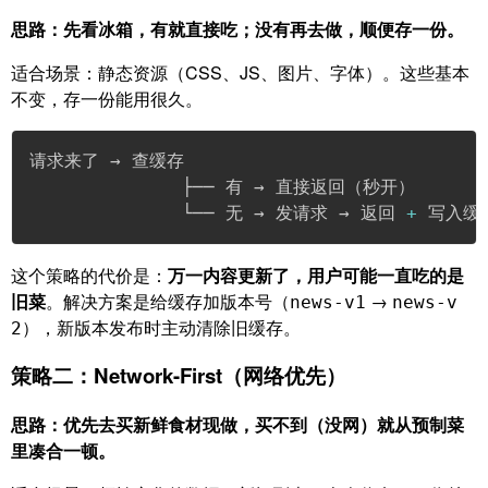
思路：先看冰箱，有就直接吃；没有再去做，顺便存一份。
适合场景：静态资源（CSS、JS、图片、字体）。这些基本
不变，存一份能用很久。
请求来了 → 查缓存

              ├── 有 → 直接返回（秒开）

              └── 无 → 发请求 → 返回 
+
 写入缓
这个策略的代价是：
万一内容更新了，用户可能一直吃的是
旧菜
。解决方案是给缓存加版本号（
→
news-v1
news-v
），新版本发布时主动清除旧缓存。
2
策略二：Network-First（网络优先）
思路：优先去买新鲜食材现做，买不到（没网）就从预制菜
里凑合一顿。