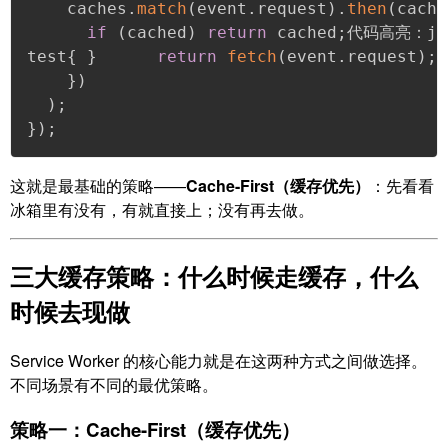
    caches
.
match
(
event
.
request
)
.
then
(
cache
if
(
cached
)
return
 cached
;
代码高亮：java
test
{
}
return
fetch
(
event
.
request
)
;
}
)
)
;
}
)
;
这就是最基础的策略——
Cache-First（缓存优先）
：先看看
冰箱里有没有，有就直接上；没有再去做。
三大缓存策略：什么时候走缓存，什么
时候去现做
Service Worker 的核心能力就是在这两种方式之间做选择。
不同场景有不同的最优策略。
策略一：Cache-First（缓存优先）