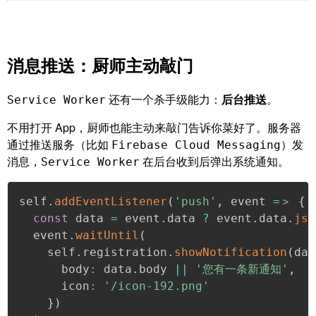
消息推送：厨师主动敲门
还有一个杀手级能力：
后台推送
。
Service Worker
不用打开 App，厨师也能主动来敲门告诉你菜好了。服务器
通过推送服务（比如
）发
Firebase Cloud Messaging
消息，
在后台收到后弹出系统通知。
Service Worker
self
.
addEventListener
(
'push'
,
 event 
=
＞ 
{
const
 data 
=
 event
.
data 
?
 event
.
data
.
jso
  event
.
waitUntil
(
    self
.
registration
.
showNotification
(
dat
      body
:
 data
.
body 
||
'您有一条新通知'
,
      icon
:
'/icon-192.png'
}
)