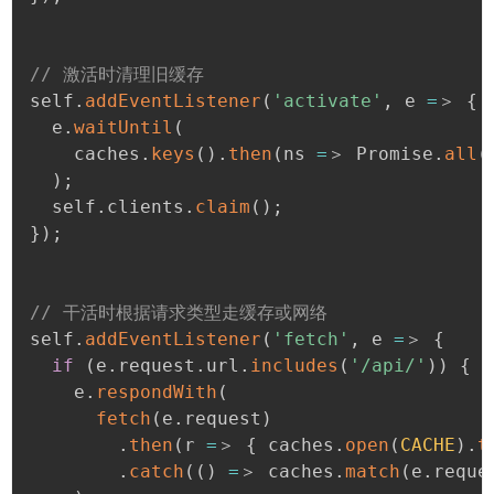
// 激活时清理旧缓存

self
.
addEventListener
(
'activate'
,
 e 
=
＞ 
{
  e
.
waitUntil
(
    caches
.
keys
(
)
.
then
(
ns 
=
＞ Promise
.
all
(
)
;
  self
.
clients
.
claim
(
)
;
}
)
;
// 干活时根据请求类型走缓存或网络

self
.
addEventListener
(
'fetch'
,
 e 
=
＞ 
{
if
(
e
.
request
.
url
.
includes
(
'/api/'
)
)
{
    e
.
respondWith
(
fetch
(
e
.
request
)
.
then
(
r 
=
＞ 
{
 caches
.
open
(
CACHE
)
.
t
.
catch
(
(
)
=
＞ caches
.
match
(
e
.
reque