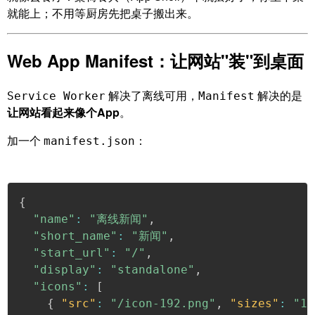
就能上；不用等厨房先把桌子搬出来。
Web App Manifest：让网站"装"到桌面
解决了离线可用，
解决的是
Service Worker
Manifest
让网站看起来像个App
。
加一个
：
manifest.json
{
"name"
:
"离线新闻"
,
"short_name"
:
"新闻"
,
"start_url"
:
"/"
,
"display"
:
"standalone"
,
"icons"
:
[
{
"src"
:
"/icon-192.png"
,
"sizes"
:
"19