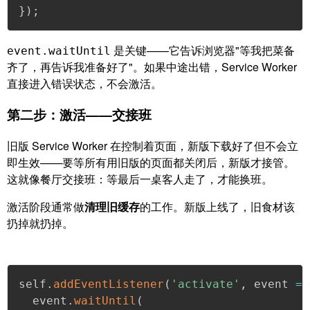
}
)
;
是关键——它告诉浏览器"等我把菜备
event.waitUntil
齐了，再告诉我准备好了"。如果中途出错，Service Worker
直接进入错误状态，不会激活。
第二步：激活——交接班
旧版 Service Worker 在控制着页面，新版下载好了但不会立
即生效——要等所有用旧版的页面都关闭后，新版才接管。
这就像餐厅交接班：等最后一桌客人走了，才能换班。
激活阶段通常做
清理旧缓存
的工作。新版上线了，旧食材该
扔掉就扔掉。
self
.
addEventListener
(
'activate'
,
 event 
=
  event
.
waitUntil
(