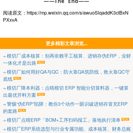
——The End——
阅读原文：https://mp.weixin.qq.com/s/awuoSlqaddK3ctBxN
PXxvA
更多精彩文章浏览...
模切厂成本核算：别再依赖手工核算、进销存伪ERP，业财
一体化才是出路
模切厂如何用好QA与QC：防火靠QA筑防线，救火靠QC守
底线
模切厂降本利器：点晴模切 ERP 智能分切算料器，一键算
出最优开料方案
警惕“伪ERP”陷阱：教你3个动作一眼识破进销存冒充ERP
的套路
模切厂点晴ERP「BOM+工序扫码报工」落地执行清单
模切厂ERP系统选型与行业专属功能、成本核算、财务总账