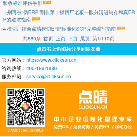
验收标准评估手册
别再被“伪ERP”割韭菜！模切厂老板一眼分清进销存和真ER
P的避坑指南
模切厂结合点晴模切ERP标准化SOP完整编写指南
共
880
条
首页
上页
下页
尾页
第
1
/
110
页
点击右上角图标分享到朋友圈
官方网站：
https://www.clicksun.cn
咨询热线：
400-186-1886
服务邮箱：
service@clicksun.cn