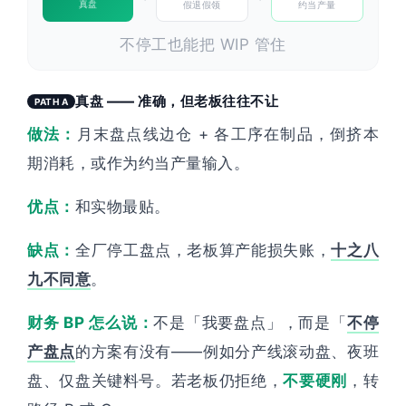
真盘
假退假领
约当产量
不停工也能把 WIP 管住
真盘 —— 准确，但老板往往不让
PATH A
做法：
月末盘点线边仓 + 各工序在制品，倒挤本
期消耗，或作为约当产量输入。
优点：
和实物最贴。
缺点：
全厂停工盘点，老板算产能损失账，
十之八
九不同意
。
财务 BP 怎么说：
不是「我要盘点」，而是「
不停
产盘点
的方案有没有——例如分产线滚动盘、夜班
盘、仅盘关键料号。若老板仍拒绝，
不要硬刚
，转