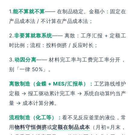
1.
能不算就不算
—— 在制品稳定、金额小：固定在
产品成本法 / 不计算在产品成本法；
2.
非要算就靠系统
—— 离散：工序汇报 + 定额工
时比例；流程：投料倒挤 / 反应时长；
3.
动因分离
—— 材料完工率与工费完工率分开，
别「一律 50%」。
离散制造（金蝶 + MES/汇报单）：
工艺路线维护
定额 → 报工驱动累计完工率 → 系统自动算约当产
量 → 成本计算分摊。
流程制造（化工等）：
看不见反应釜里的液位，常
用
物料守恒倒挤
或
定额在制品成本
（月初=月末，