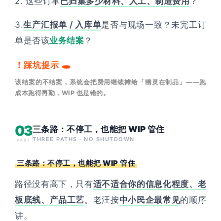
2. 这些订单
已归集多少材料、人工、制造费用
？
3.
生产汇报单 / 入库单
是否与现场一致？未完工订
单是否该
业务结案
？
！踩坑提示 🕳
该结案的不结案，系统会把费用继续摊给「幽灵在制品」——跑
成本跑得再勤，WIP 也是错的。
03
三条路：不停工，也能把 WIP 管住
THREE PATHS · NO SHUTDOWN
PART
三条路：不停工，也能把 WIP 管住
路径没有高下，只有
适不适合你的信息化程度、老
板底线、产品工艺
。老汪按
中小民企最常见
的顺序
讲。