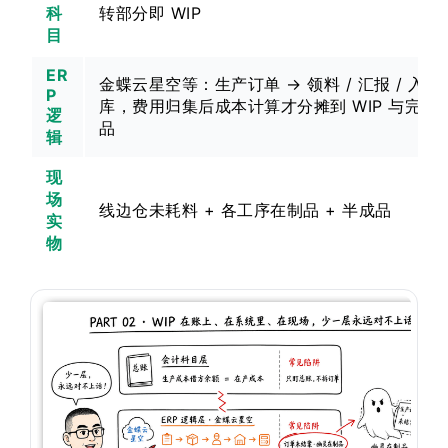
科
转部分即 WIP
目
ER
金蝶云星空等：生产订单 → 领料 / 汇报 / 入
P
库，费用归集后成本计算才分摊到 WIP 与完工
逻
品
辑
现
场
线边仓未耗料 + 各工序在制品 + 半成品
实
物