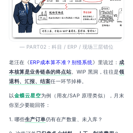
— PART02：科目 / ERP / 现场三层错位
老汪在《
ERP成本算不准？别怪系统
》里说过：
成
本核算是业务链条的终点站
。WIP 黑洞，往往是
领
退料、汇报、结案
任一环节掉棒。
以
金蝶云星空
为例（用友/SAP 原理类似），月末
你至少要能回答：
1. 哪些
生产订单
仍有在产数量、未入库？