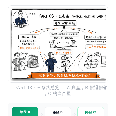
— PART03：三条路总览 — A 真盘 / B 假退假领
/ C 约当产量
路径 A
路径 B
路径 C
→
→