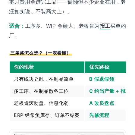
本月费用全进完工品——偷懒但不少企业在用，老
汪如实说，不装高大上）。
适合：
工序多、WIP 金额大、老板肯为
报工
买单的
厂。
三条路怎么选？（一表看懂）
你的现状
优先路径
只有线边仓乱，在制品简单
B 假退假领
多工序、在制品散各工位
C 约当产量 + 报工
老板肯滚动盘、信息化弱
A 改良盘点
ERP 经常负库存、订单不结案
先修流程