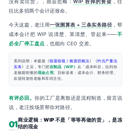
没有卖出货」，就会忽略：
WIP 吞掉的资金
，往
往比多招两个会计还致命。
今天这篇，老汪用
一张测算表 + 三条实务路径
，帮
成本会计把 WIP 说清楚、算清楚、管起来——
不
必全厂停工盘点
，也能向 CEO 交差。
系列说明：本篇接《
假退假领 / 账面切账法
》《
约当产量法
实务
》之后，专门把
在制品（WIP）
从「成本科目」拉到你
老板能听懂的
现金占用
。目标读者：成本会计、财务经理。
欢迎转发给老板和车间主任。
有评必回。
你的工厂是离散还是流程制造，留言说
说，老汪按场景帮你对路径。
商业逻辑：WIP 不是「等等再做的货」，是冻
01
结的现金
PART