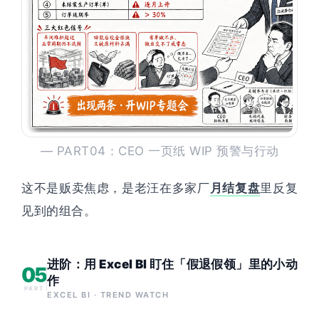
— PART04：CEO 一页纸 WIP 预警与行动
这不是贩卖焦虑，是老汪在多家厂
月结复盘
里反复
见到的组合。
进阶：用 Excel BI 盯住「假退假领」里的小动
05
作
PART
EXCEL BI · TREND WATCH