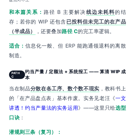
和本篇关系：
路径 B 主要解决
线边未耗料
的结
存；若你的 WIP 还包含
已投料但未完工的在产品
（半成品）
，还要叠加
路径 C
的完工率逻辑。
适合：
信息化一般、但 ERP 能跑通领退料的离散
制造。
约当产量 / 定额法 + 系统报工 —— 算清 WIP 成
PATH
C
本
当在制品
分散在各工序、数个数不现实
，教科书上
的「在产品盘点表」基本作废。实务见老汪《
一文
讲透！约当产量法的实务运用
》——这里只给
选型
口诀
：
潜规则三条（复习）：