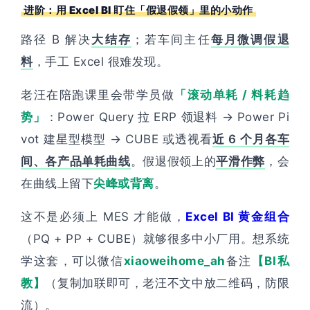
进阶：用 Excel BI 盯住「假退假领」里的小动作
路径 B 解决
大结存
；若车间主任
每月微调假退
料
，手工 Excel 很难发现。
老汪在陪跑课里会带学员做
「滚动单耗 / 料耗趋
势」
：Power Query 拉 ERP 领退料 → Power Pi
vot 建星型模型 → CUBE 或透视看
近 6 个月各车
间、各产品单耗曲线
。假退假领上的
平滑作弊
，会
在曲线上留下
尖峰或背离
。
这不是必须上 MES 才能做，
Excel BI 黄金组合
（PQ + PP + CUBE）就够很多中小厂用。想系统
学这套，可以微信
xiaoweihome_ah
备注
【BI私
教】
（复制加联即可，老汪不文中放二维码，防限
流）。