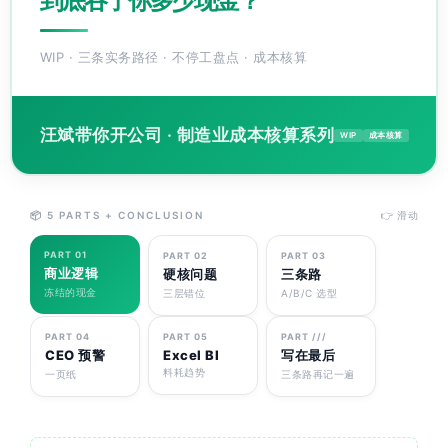
到底吞了你多少现金？
WIP · 三条实务路径 · 不停工盘点 · 成本核算
汪斌带你开公司 · 制造业成本核算系列
WIP
成本核算
📦 5 PARTS + CONCLUSION
👉 滑动
PART 01
PART 02
PART 03
商业逻辑
硬核问题
三条路
冻结的现金
三层错位
A/B/C 选型
PART 04
PART 05
PART ///
CEO 预警
Excel BI
写在最后
料耗趋势
一页纸
三条路再记一遍