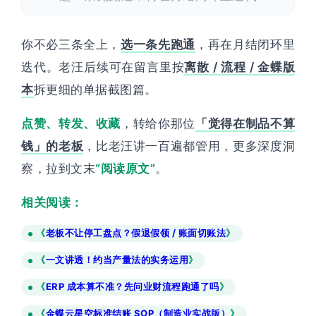
你不必三条全上，
选一条先跑通
，再在月结闭环里
迭代。老汪后续可在留言里按
离散 / 流程 / 金蝶版
本
拆更细的单据截图篇。
点赞、转发、收藏
，转给你那位
「觉得在制品不算
钱」的老板
，比老汪讲一百遍都管用，更多深度洞
察，拉到文末
“阅读原文”
。
相关阅读：
《
老板不让停工盘点？假退假领 / 账面切账法
》
《
一文讲透！约当产量法的实务运用
》
《
ERP 成本算不准？先问业财流程跑通了吗
》
《
金蝶云星空标准结账 SOP（制造业实战版）
》