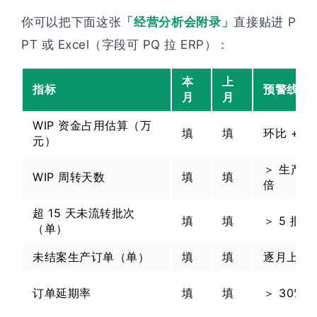
你可以把下面这张
「经营分析会附录」
直接贴进 P
PT 或 Excel（字段可 PQ 拉 ERP）：
本
上
指标
预警线（
月
月
WIP 资金占用估算（万
填
填
环比 +15
元）
＞ 生产周期
WIP 周转天数
填
填
倍
超 15 天未流转批次
填
填
＞ 5 批
（单）
未结案生产订单（单）
填
填
逐月上升
订单延期率
填
填
＞ 30%