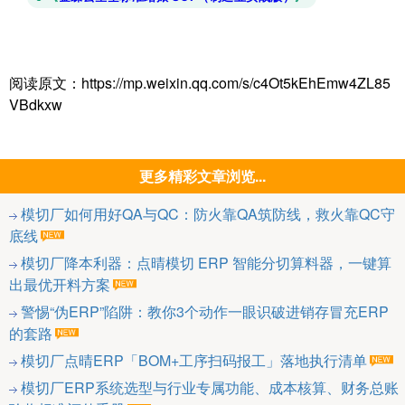
阅读原文：https://mp.weixin.qq.com/s/c4Ot5kEhEmw4ZL85
VBdkxw
更多精彩文章浏览...
模切厂如何用好QA与QC：防火靠QA筑防线，救火靠QC守
底线
模切厂降本利器：点晴模切 ERP 智能分切算料器，一键算
出最优开料方案
警惕“伪ERP”陷阱：教你3个动作一眼识破进销存冒充ERP
的套路
模切厂点晴ERP「BOM+工序扫码报工」落地执行清单
模切厂ERP系统选型与行业专属功能、成本核算、财务总账