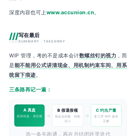
深度内容也可上
www.accunion.cn
。
///
写在最后
SUMMARY · TAKEAWAY
LAST
WIP 管理，考的不是成本会计
数螺丝钉的视力
，而
是
能不能用公式讲清现金、用机制约束车间、用系
统留下痕迹
。
三条路再记一遍：
A 真盘
B 假退假领
C 约当产量
→
→
或滚动盘 · 准但难
线边仓切账 · 机制
多工序 WIP 成本
治人
正解
选一条先跑通，再在月结闭环里迭代