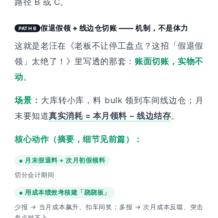
路径 B 或 C。
假退假领 + 线边仓切账 —— 机制，不是体力
PATH B
这就是老汪在《老板不让停工盘点？这招「假退假
领」太绝了！》里写透的那套：
账面切账，实物不
动
。
场景：
大库转小库，料 bulk 领到车间线边仓；月
末要知道
真实消耗 = 本月领料 − 线边结存
。
核心动作（摘要，细节见前篇）：
月末假退料 + 次月初假领料
切分会计期间
用成本绩效考核建「跷跷板」
少报 → 当月成本飙升、扣车间奖；多报 → 次月成本反噬、突击
盘点对不上