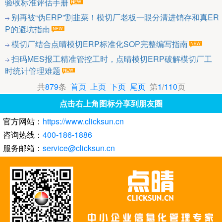
验收标准评估手册
别再被“伪ERP”割韭菜！模切厂老板一眼分清进销存和真ER
P的避坑指南
模切厂结合点晴模切ERP标准化SOP完整编写指南
扫码MES报工精准管控工时，点晴模切ERP破解模切厂工
时统计管理难题
共
879
条
首页
上页
下页
尾页
第
1
/
110
页
点击右上角图标分享到朋友圈
官方网站：
https://www.clicksun.cn
咨询热线：
400-186-1886
服务邮箱：
service@clicksun.cn