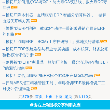
模切厂如何用好QA与QC：防火靠QA筑防线，救火靠QC守
底线
模切厂降本利器：点晴模切 ERP 智能分切算料器，一键算
出最优开料方案
警惕“伪ERP”陷阱：教你3个动作一眼识破进销存冒充ERP
的套路
模切厂点晴ERP「BOM+工序扫码报工」落地执行清单
模切厂ERP系统选型与行业专属功能、成本核算、财务总账
验收标准评估手册
别再被“伪ERP”割韭菜！模切厂老板一眼分清进销存和真ER
P的避坑指南
模切厂结合点晴模切ERP标准化SOP完整编写指南
扫码MES报工精准管控工时，点晴模切ERP破解模切厂工
时统计管理难题
共
879
条
首页
上页
下页
尾页
第
1
/
110
页
点击右上角图标分享到朋友圈