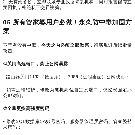
2.
无有效备份，立即联系专业数据恢复机构，同时报警留存立
案回执，杜绝私下交易被骗。
05
所有管家婆用户必做！永久防中毒加固方
案
不管有没有中毒，
今天之内必须全部做完
，彻底规避后续批量
攻击。
①
关闭高危端口，禁止公网暴露
-
路由器关闭
1433
（数据库）、
3389
（远程桌面）公网映射；
-
如需远程维护，修改为随机高位自定义端口，仅授权固定办
公
IP
访问。
②
全量更换高强度密码
-
修改
SQL
数据库
SA
账号密码、服务器管理员密码、管家婆登
录密码；