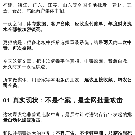
福建、浙江、广东、江苏、山东等全国多地批发、建材、五
金、食品、汽配商户集体中招。
一夜之间，
库存数据、客户台账、应收应付账单、年度财务流
水全部被加密锁死
。
更狠的是：很多老板中招后选择重装系统，结果
两天内二次中
毒、再次被锁
。
今天这篇文章，把本次病毒事件真相、中毒原因、紧急自救、
永久防护一次性讲透。
所有做实体、用管家婆本地版的朋友，
建议直接收藏、转发公
司全员
。
01
真实现状：不是个案，是全网批量攻击
这次爆发绝非普通电脑中毒，是黑客针对进销存行业发起的
批
量自动化爆破攻击
。
和以往病毒最大的区别：
不弹广告、不卡顿电脑，只精准锁死