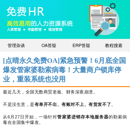
管理杂谈
OA答疑
ERP答疑
教程搜索
[点晴永久免费OA]紧急预警！6月底全国
爆发管家婆勒索病毒！大量商户锁库停
业，重装系统也没用
最近几天，全国无数商贸老板、财务深夜崩溃。
不是没生意，是
有单开不出、有账对不上、有货发不了
。
从
6
月
27
日开始，一场针对
管家婆进销存本地服务器
的勒索病
毒在全国集中爆发。