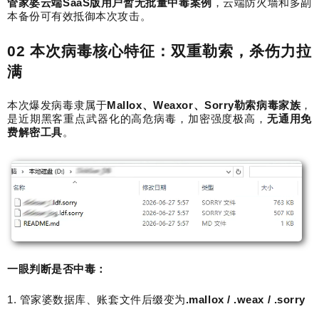
管家婆云端
SaaS
版用户暂无批量中毒案例
，云端防火墙和多副
本备份可有效抵御本次攻击。
02
本次病毒核心特征：双重勒索，杀伤力拉
满
本次爆发病毒隶属于
Mallox
、
Weaxor
、
Sorry
勒索病毒家族
，
是近期黑客重点武器化的高危病毒，加密强度极高，
无通用免
费解密工具
。
一眼判断是否中毒：
1.
管家婆数据库、账套文件后缀变为
.mallox / .weax / .sorry