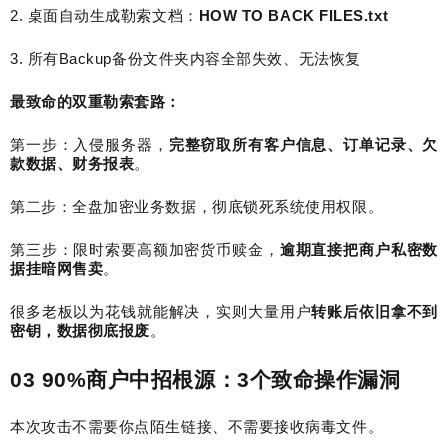
2.
桌面自动生成勒索文档：
HOW TO BACK FILES.txt
3.
所有
Backup
备份文件夹内容全部失效、无法恢复
最致命的双重勒索套路：
第一步：入侵服务器，
完整窃取所有客户信息、订单记录、欠
款数据、财务报表
。
第二步：全盘加密业务数据，彻底锁死系统使用权限。
第三步：限时索要高额加密货币赎金，
逾期直接把商户私密数
据挂暗网售卖
。
很多老板以为花钱就能解决，实则大量用户
转账后依旧拿不到
密钥，数据彻底报废
。
03 90%
商户中招根源：
3
个致命操作漏洞
本次攻击不需要你点陌生链接、不需要接收病毒文件。