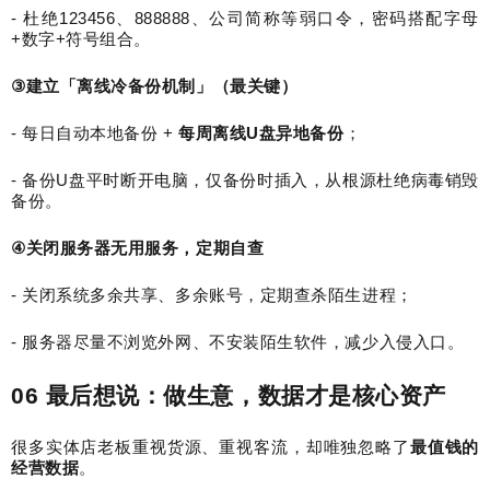
-
杜绝
123456
、
888888
、公司简称等弱口令，密码搭配字母
+
数字
+
符号组合。
③
建立「离线冷备份机制」（最关键）
-
每日自动本地备份
+
每周离线
U
盘异地备份
；
-
备份
U
盘平时断开电脑，仅备份时插入，从根源杜绝病毒销毁
备份。
④
关闭服务器无用服务，定期自查
-
关闭系统多余共享、多余账号，定期查杀陌生进程；
-
服务器尽量不浏览外网、不安装陌生软件，减少入侵入口。
06
最后想说：做生意，数据才是核心资产
很多实体店老板重视货源、重视客流，却唯独忽略了
最值钱的
经营数据
。