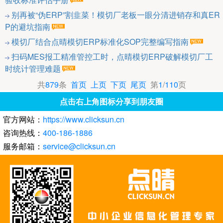
别再被“伪ERP”割韭菜！模切厂老板一眼分清进销存和真ER
P的避坑指南
模切厂结合点晴模切ERP标准化SOP完整编写指南
扫码MES报工精准管控工时，点晴模切ERP破解模切厂工
时统计管理难题
共
879
条
首页
上页
下页
尾页
第
1
/
110
页
点击右上角图标分享到朋友圈
官方网站：
https://www.clicksun.cn
咨询热线：
400-186-1886
服务邮箱：
service@clicksun.cn