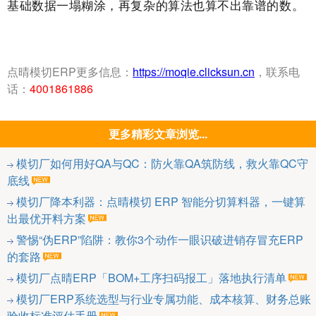
基础数据一塌糊涂，再复杂的算法也算不出靠谱的数。
点晴模切ERP更多信息：
https://moqie.clicksun.cn
，联系电
话：
4001861886
更多精彩文章浏览...
模切厂如何用好QA与QC：防火靠QA筑防线，救火靠QC守
底线
模切厂降本利器：点晴模切 ERP 智能分切算料器，一键算
出最优开料方案
警惕“伪ERP”陷阱：教你3个动作一眼识破进销存冒充ERP
的套路
模切厂点晴ERP「BOM+工序扫码报工」落地执行清单
模切厂ERP系统选型与行业专属功能、成本核算、财务总账
验收标准评估手册