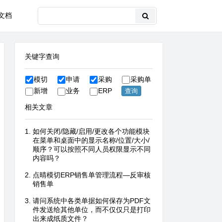
文档
关键字查询
模切
申请
采购
采购单
新增
业务
ERP
相关文章
如何关闭/隐藏/启用/更改各个功能模块
在菜单和桌面中的显示名称/位置/大小/
顺序？可以按照不同人员权限显示不同
内容吗？
点晴模切ERP销售单管理流程—反审核
销售单
请问系统中各类单据如何保存为PDF文
件发送给其他单位，而不仅仅只是打印
出来成纸质文件？