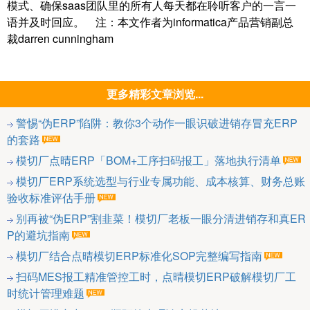
模式、确保saas团队里的所有人每天都在聆听客户的一言一
语并及时回应。 注：本文作者为informatica产品营销副总
裁darren cunningham
更多精彩文章浏览...
警惕“伪ERP”陷阱：教你3个动作一眼识破进销存冒充ERP
的套路
模切厂点晴ERP「BOM+工序扫码报工」落地执行清单
模切厂ERP系统选型与行业专属功能、成本核算、财务总账
验收标准评估手册
别再被“伪ERP”割韭菜！模切厂老板一眼分清进销存和真ER
P的避坑指南
模切厂结合点晴模切ERP标准化SOP完整编写指南
扫码MES报工精准管控工时，点晴模切ERP破解模切厂工
时统计管理难题