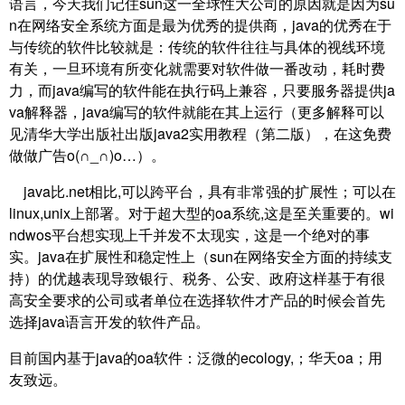
语言，今天我们记住sun这一全球性大公司的原因就是因为su
n在网络安全系统方面是最为优秀的提供商，java的优秀在于
与传统的软件比较就是：传统的软件往往与具体的视线环境
有关，一旦环境有所变化就需要对软件做一番改动，耗时费
力，而java编写的软件能在执行码上兼容，只要服务器提供ja
va解释器，java编写的软件就能在其上运行（更多解释可以
见清华大学出版社出版java2实用教程（第二版），在这免费
做做广告o(∩_∩)o…）。
java比.net相比,可以跨平台，具有非常强的扩展性；可以在
linux,unix上部署。对于超大型的oa系统,这是至关重要的。wi
ndwos平台想实现上千并发不太现实，这是一个绝对的事
实。java在扩展性和稳定性上（sun在网络安全方面的持续支
持）的优越表现导致银行、税务、公安、政府这样基于有很
高安全要求的公司或者单位在选择软件才产品的时候会首先
选择java语言开发的软件产品。
目前国内基于java的oa软件：泛微的ecology,；华天oa；用
友致远。