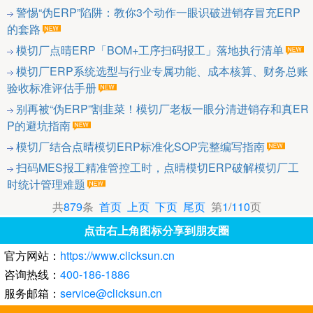
警惕“伪ERP”陷阱：教你3个动作一眼识破进销存冒充ERP
的套路
模切厂点晴ERP「BOM+工序扫码报工」落地执行清单
模切厂ERP系统选型与行业专属功能、成本核算、财务总账
验收标准评估手册
别再被“伪ERP”割韭菜！模切厂老板一眼分清进销存和真ER
P的避坑指南
模切厂结合点晴模切ERP标准化SOP完整编写指南
扫码MES报工精准管控工时，点晴模切ERP破解模切厂工
时统计管理难题
共
879
条
首页
上页
下页
尾页
第
1
/
110
页
点击右上角图标分享到朋友圈
官方网站：
https://www.clicksun.cn
咨询热线：
400-186-1886
服务邮箱：
service@clicksun.cn