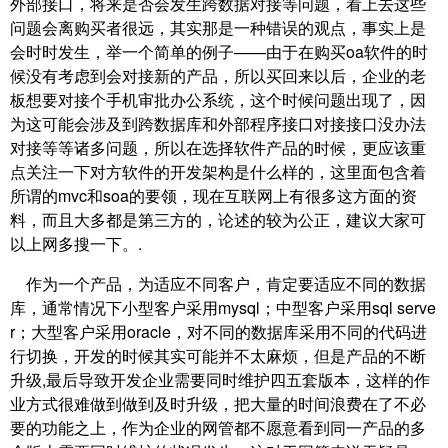
外部接口，将来是否会发生跨数据对接等问题，看上去这些
问题会离购买者很远，其实那是一种错误的观点，事实上是
会时时发生，举一个简单的例子——由于在购买oa软件的时
候没有考虑到会对接新的产品，所以买回来以后，企业的老
板想要对接个手机审批办公系统，这个时候问题出现了，因
为这可能会涉及到跨数据库和外部程序接口对接接口没办法
对接等等诸多问题，所以在选择软件产品的时候，更应该重
点关注一下对方软件的开发架构是什么样的，这里面包含着
所谓的mvc和soa的要领，现在互联网上有很多这方面的资
料，而且大多都是第三方的，论述的较为公正，建议大家可
以上网多搜一下。.
作为一个产品，为适应不同客户，肯定要适应不同的数据
库，通常情况下小型客户采用mysql；中型客户采用sql serve
r；大型客户采用oracle，对不同的数据库采用不同的代码进
行切换，开发的时候其实可能并不太麻烦，但是产品的不断
升级,最后导致开发企业需要同时维护四五套版本，这样的作
业方式很难做到做到及时升级，把大量的时间浪费在了不必
要的功能之上，作为企业的网管都不愿意看到同一产品的多