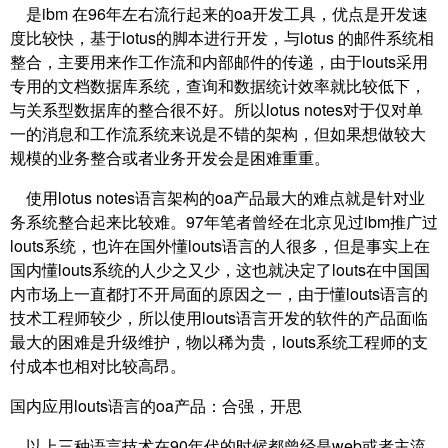
是ibm 在96年左右流行起来的oa开发工具，优点是开发速
度比较快，基于lotus的脚本进行开发，与lotus 的邮件系统相
整合，主要用来作工作流和内部邮件的传递，由于louts采用
专用的文档数据库系统，查询和数据统计效率就比较低下，
与关系型数据库的整合很不好。所以lotus notes对于仅对单
一的消息和工作流系统来说是不错的架构，但如果想做较大
规模的业务整合或者业务开发会是困难重重。
使用lotus notes语言架构的oa产品最大的难点就是针对业
务系统整合起来比较难。97年笔者曾经在北京见过ibm推广过
louts系统，也许在国外懂louts语言的人很多，但是事实上在
国内懂louts系统的人少之又少，这也就决定了louts在中国国
内市场上一直都打不开局面的原因之一，由于懂louts语言的
技术工程师较少，所以使用louts语言开发的软件的产品面临
最大的困难是升级维护，物以稀为贵，louts系统工程师的支
付成本也相对比较高昂。
国内应用louts语言的oa产品：合强，开思
以上三种语言技术在90年代的时候都曾经是web或者主流