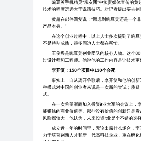
豌豆荚手机精灵“亲友团”中负责媒体宣传的黄
技术的程度远远大于说话技巧。对记者提出要去创
黄超在邮件回复说：“顾虑到豌豆荚还是一个非
产品本身。”
在这个创业过程中，以上人士多次提到了豌豆荚的
不是特别成熟，很多周边人士都在帮忙。
王俊煜是豌豆荚创业团队的核心人物。这个80年后
过设计师和工程师。他说他的工作内容是让技术更
李开复：150个项目中130个会死
事实上，自从离开谷歌后，李开复和他的创新工
种模式对中国的创业者来说是一次新的尝试；质疑
式。
在一次希望浙商加入投资it业大军的会议上，李
能赚钱的商业价值等。那些没有价值的创新只是看
风险都较大，他认为，未来投资it业是个不错的选择
成立近一年的时间里，无论出席什么场合，李开
力于培育创新人才和新一代高科技企业，重在孵化