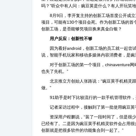
吗？”听众中有人问：豌豆荚是什么？有人开玩笑地
8月9日，李开复主持的创新工场首度公开成立近
项目，可能有130个项目会死。作为创新工场的
创新工场，是否能够凭项目换来真金白银？
用户反应：创新性不够
因为看好android，创新工场的员工就一起
说，智能手机玩家和移动多媒体内容消费者，是豌
对于创新工场的第一个项目，chinaventur
也失了先机。”
北京推立方创始人张路说：“豌豆荚手机精灵跟9
做。”
91助手是时下比较流行的一款手机管理软件，
记者采访过程中，接触到了第一批使用豌豆荚
资深用户程鹏说，“装了一段时间了，但是很少
已经有了。二是因为豌豆荚手机精灵软件会占用很
创新就是把很多软件的功能集合到一起了。”