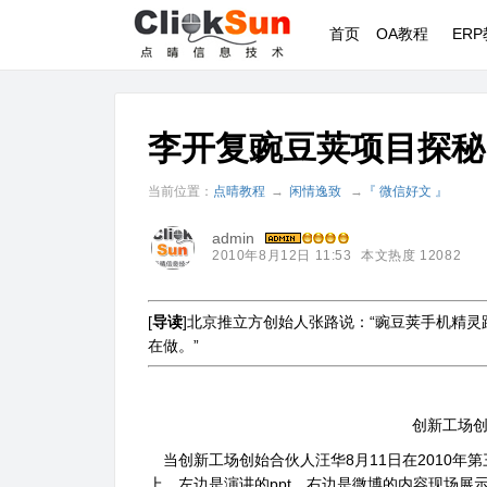
首页
OA教程
ER
李开复豌豆荚项目探秘:
当前位置：
点晴教程
→
闲情逸致
→
『 微信好文 』
admin
2010年8月12日 11:53
本文热度 12082
[
导读
]北京推立方创始人张路说：“豌豆荚手机精
在做。”
创新工场
当创新工场创始合伙人汪华8月11日在2010年
上，左边是演讲的ppt，右边是微博的内容现场展