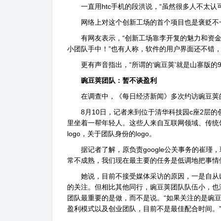
一直用htc手机的段洪说，“虽然很多人不太认
网络上对这个创新工场的首个项目也是褒贬不
有网友表示，“创新工场靠李开复的魅力和资金
小团队手中！”也有人称，软件的用户界面还不错
更有声音指出，“所谓的‘豌豆荚’就是山寨版的9
豌豆荚团队：暂不谈盈利
在调查中，《每日经济新闻》多次约访豌豆荚
8月10日，记者来到位于清华科技园c座2层的
里坐着一帮年轻人。这些人来自互联网领域、传统
logo，关于团队身份的logo。
据记者了解，原负责google公关事务的崔瑾
常不成熟，我们现在最主要的任务是低调地把事情
她说，目前不接受媒体采访的原因，一是自从豌
的关注。但相比其他同行，豌豆荚团队队伍小，也
团队最重要的是做，而不是说。“如果关注的是豌
盈利模式以及创业团队，目前不是最佳配合时间。