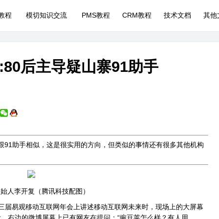
P教程
模切知识交流
PMS教程
CRM教程
技术文档
其他
80后主导疑山寨91助手
灵跟91助手相似，这是很实用的方向，但类似的事情还有很多其他机构
创始人
李开复
（腾讯科技配图）
第三届易观移动互联网年会上讲述移动互联网未来时，现场上的大屏幕
示。右边的微博屏幕上已有网友在提问：“豌豆荚怎么样？有人用