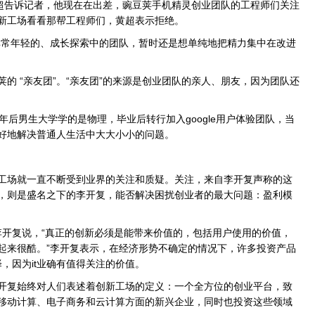
超告诉记者，他现在在出差，豌豆荚手机精灵创业团队的工程师们关注
新工场看看那帮工程师们，黄超表示拒绝。
常年轻的、成长探索中的团队，暂时还是想单纯地把精力集中在改进
 “亲友团”。“亲友团”的来源是创业团队的亲人、朋友，因为团队还
男生大学学的是物理，毕业后转行加入google用户体验团队，当
好地解决普通人生活中大大小小的问题。
场就一直不断受到业界的关注和质疑。关注，来自李开复声称的这
，则是盛名之下的李开复，能否解决困扰创业者的最大问题：盈利模
开复说，“真正的创新必须是能带来价值的，包括用户使用的价值，
起来很酷。”李开复表示，在经济形势不确定的情况下，许多投资产品
，因为it业确有值得关注的价值。
复始终对人们表述着创新工场的定义：一个全方位的创业平台，致
移动计算、电子商务和云计算方面的新兴企业，同时也投资这些领域